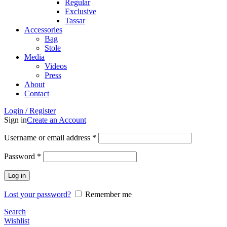
Regular
Exclusive
Tassar
Accessories
Bag
Stole
Media
Videos
Press
About
Contact
Login / Register
Sign in
Create an Account
Username or email address
*
Password
*
Log in
Lost your password?
Remember me
Search
Wishlist