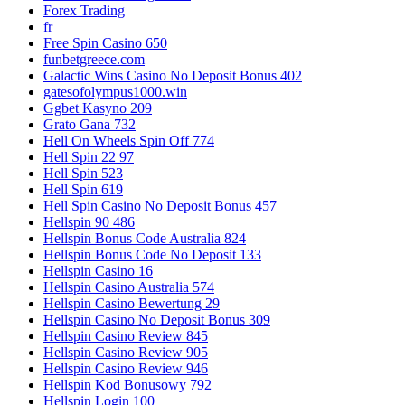
Forex Trading
fr
Free Spin Casino 650
funbetgreece.com
Galactic Wins Casino No Deposit Bonus 402
gatesofolympus1000.win
Ggbet Kasyno 209
Grato Gana 732
Hell On Wheels Spin Off 774
Hell Spin 22 97
Hell Spin 523
Hell Spin 619
Hell Spin Casino No Deposit Bonus 457
Hellspin 90 486
Hellspin Bonus Code Australia 824
Hellspin Bonus Code No Deposit 133
Hellspin Casino 16
Hellspin Casino Australia 574
Hellspin Casino Bewertung 29
Hellspin Casino No Deposit Bonus 309
Hellspin Casino Review 845
Hellspin Casino Review 905
Hellspin Casino Review 946
Hellspin Kod Bonusowy 792
Hellspin Login 100