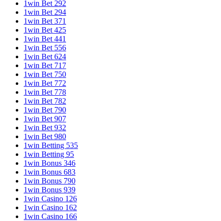
1win Bet 292
1win Bet 294
1win Bet 371
1win Bet 425
1win Bet 441
1win Bet 556
1win Bet 624
1win Bet 717
1win Bet 750
1win Bet 772
1win Bet 778
1win Bet 782
1win Bet 790
1win Bet 907
1win Bet 932
1win Bet 980
1win Betting 535
1win Betting 95
1win Bonus 346
1win Bonus 683
1win Bonus 790
1win Bonus 939
1win Casino 126
1win Casino 162
1win Casino 166