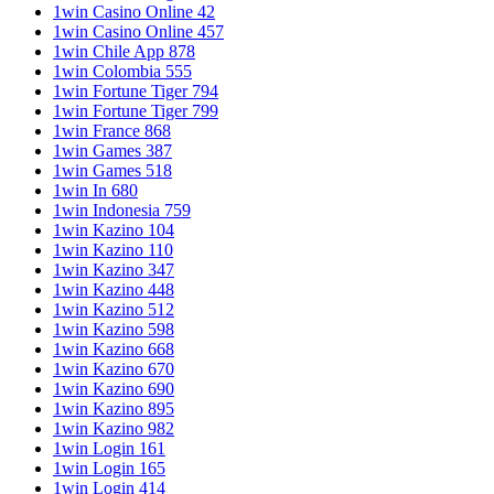
1win Casino Online 42
1win Casino Online 457
1win Chile App 878
1win Colombia 555
1win Fortune Tiger 794
1win Fortune Tiger 799
1win France 868
1win Games 387
1win Games 518
1win In 680
1win Indonesia 759
1win Kazino 104
1win Kazino 110
1win Kazino 347
1win Kazino 448
1win Kazino 512
1win Kazino 598
1win Kazino 668
1win Kazino 670
1win Kazino 690
1win Kazino 895
1win Kazino 982
1win Login 161
1win Login 165
1win Login 414