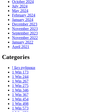
October 2024
July 2024
May 2024
February 2024
January 2024
December 2023
November 2023
September 2023
November 2022
January 2022
April 2021
Categories
! Без рубрики
1 Win 173
1 Win 244
1 Win 267
1 Win 275
1 Win 346
1 Win 367
1 Win 454
1 Win 498
1 Win 573