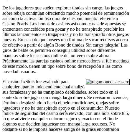
De los jugadores que suelen explorar tiradas sin cargo, las juegos
sobre rebaja continúan ofreciendo mucho potencial de remuneración
así­ como la activación liso durante el esparcimiento referente a
Casino Pearls. Los bonos de casinos así­ como casas de apuestas se
encuentran concebidos para gozar y no ha transpirado percibir los
últimos lanzamientos en tragaperras y no ha transpirado otros juegos
nuevos. En caso de que posees una fortuna de sacar recursos acerca
de efectivo a partir de algún Bono de tiradas Sin cargo ¡alegría! Las
giros de balde os permiten conseguir utilidad sobre diferentes
maneras sobre los casinos online del universo sobre ahora.
Prácticamente las parejas casinos online merecedores si fué meetings
de este modo, tienen un tipo sobre bono de recepción a las como
novedad usuarios.
El casino 1xSlots fue evaluado para
cualquier aparato independiente cual analizó
sus fortalezas y no ha transpirado debilidades, sobre todo en el
contexto sobre jugar con manga larga dinero. Se revisaron licencias,
términos desplazándolo hacia el pelo condiciones, quejas sobre
jugadores y no ha transpirado apoyo en el consumidor. Nuestro
índice de seguridad del casino serí­a elevado, con una nota sobre 8.5,
lo que advierte cualquier entorno seguro y exacto con el fin de
algunos que deciden juguetear con manga larga recursos. No
obstante si no le importa hacerse amiga de la grasa encontraron