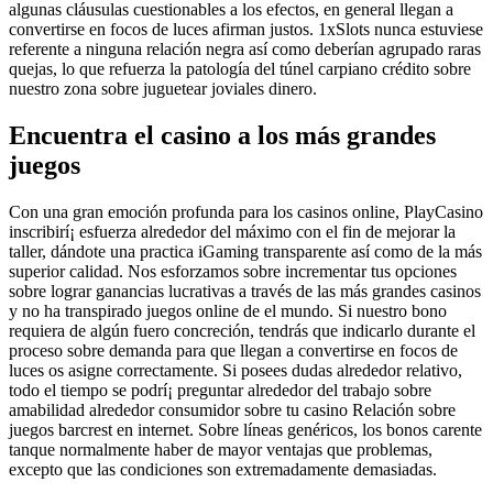
algunas cláusulas cuestionables a los efectos, en general llegan a
convertirse en focos de luces afirman justos. 1xSlots nunca estuviese
referente a ninguna relación negra así­ como deberían agrupado raras
quejas, lo que refuerza la patologí­a del túnel carpiano crédito sobre
nuestro zona sobre juguetear joviales dinero.
Encuentra el casino a los más grandes
juegos
Con una gran emoción profunda para los casinos online, PlayCasino
inscribirí¡ esfuerza alrededor del máximo con el fin de mejorar la
taller, dándote una practica iGaming transparente así­ como de la más
superior calidad. Nos esforzamos sobre incrementar tus opciones
sobre lograr ganancias lucrativas a través de las más grandes casinos
y no ha transpirado juegos online de el mundo. Si nuestro bono
requiera de algún fuero concreción, tendrás que indicarlo durante el
proceso sobre demanda para que llegan a convertirse en focos de
luces os asigne correctamente. Si posees dudas alrededor relativo,
todo el tiempo se podrí¡ preguntar alrededor del trabajo sobre
amabilidad alrededor consumidor sobre tu casino Relación sobre
juegos barcrest en internet. Sobre líneas genéricos, los bonos carente
tanque normalmente haber de mayor ventajas que problemas,
excepto que las condiciones son extremadamente demasiadas.