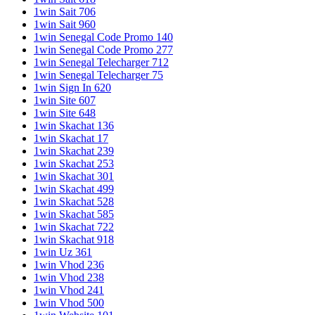
1win Sait 706
1win Sait 960
1win Senegal Code Promo 140
1win Senegal Code Promo 277
1win Senegal Telecharger 712
1win Senegal Telecharger 75
1win Sign In 620
1win Site 607
1win Site 648
1win Skachat 136
1win Skachat 17
1win Skachat 239
1win Skachat 253
1win Skachat 301
1win Skachat 499
1win Skachat 528
1win Skachat 585
1win Skachat 722
1win Skachat 918
1win Uz 361
1win Vhod 236
1win Vhod 238
1win Vhod 241
1win Vhod 500