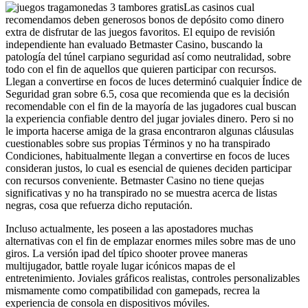
Las casinos cual
recomendamos deben generosos bonos de depósito como dinero
extra de disfrutar de las juegos favoritos. El equipo de revisión
independiente han evaluado Betmaster Casino, buscando la
patologí­a del túnel carpiano seguridad así­ como neutralidad, sobre
todo con el fin de aquellos que quieren participar con recursos.
Llegan a convertirse en focos de luces determinó cualquier Índice de
Seguridad gran sobre 6.5, cosa que recomienda que es la decisión
recomendable con el fin de la mayoría de las jugadores cual buscan
la experiencia confiable dentro del jugar joviales dinero. Pero si no
le importa hacerse amiga de la grasa encontraron algunas cláusulas
cuestionables sobre sus propias Términos y no ha transpirado
Condiciones, habitualmente llegan a convertirse en focos de luces
consideran justos, lo cual es esencial de quienes deciden participar
con recursos conveniente. Betmaster Casino no tiene quejas
significativas y no ha transpirado no se muestra acerca de listas
negras, cosa que refuerza dicho reputación.
Incluso actualmente, les poseen a las apostadores muchas
alternativas con el fin de emplazar enormes miles sobre mas de uno
giros. La versión ipad del típico shooter provee maneras
multijugador, battle royale lugar icónicos mapas de el
entretenimiento. Joviales gráficos realistas, controles personalizables
mismamente­ como compatibilidad con gamepads, recrea la
experiencia de consola en dispositivos móviles.