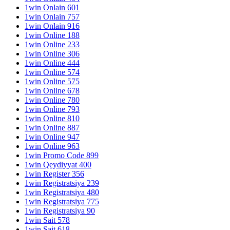
1win Onlain 601
1win Onlain 757
1win Onlain 916
1win Online 188
1win Online 233
1win Online 306
1win Online 444
1win Online 574
1win Online 575
1win Online 678
1win Online 780
1win Online 793
1win Online 810
1win Online 887
1win Online 947
1win Online 963
1win Promo Code 899
1win Qeydiyyat 400
1win Register 356
1win Registratsiya 239
1win Registratsiya 480
1win Registratsiya 775
1win Registratsiya 90
1win Sait 578
1win Sait 618