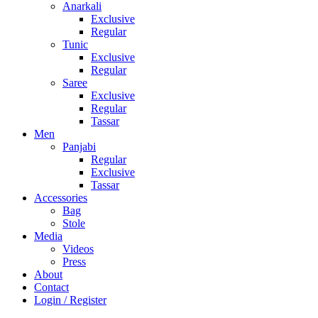
Anarkali
Exclusive
Regular
Tunic
Exclusive
Regular
Saree
Exclusive
Regular
Tassar
Men
Panjabi
Regular
Exclusive
Tassar
Accessories
Bag
Stole
Media
Videos
Press
About
Contact
Login / Register