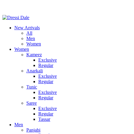
Consult Our Virtual Stylist Call/Whatsapp
+8801325681052
New Arrivals
All
Men
Women
Women
Kameez
Exclusive
Regular
Anarkali
Exclusive
Regular
Tunic
Exclusive
Regular
Saree
Exclusive
Regular
Tassar
Men
Panjabi