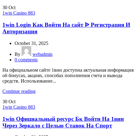
30
Oct
1win Casino 883
1win Login Как Войти На сайт ᐉ Регистрация И
Авторизация
October 31, 2025
By
webadmin
0
comments
На официальном сайте 1вин доступна актуальная информация
об бонусах, акциях, способах пополнения счета и вывода
средств. Использование...
Continue reading
30
Oct
1win Casino 883
1win Официальный ресурс Бк Войти На 1вин
Через Зеркало с Целью Ставок На Спорт