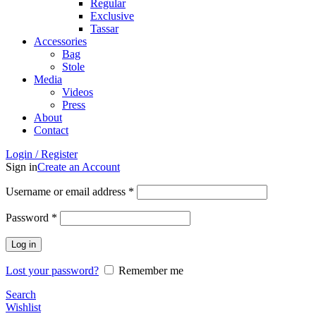
Regular
Exclusive
Tassar
Accessories
Bag
Stole
Media
Videos
Press
About
Contact
Login / Register
Sign in
Create an Account
Username or email address
*
Password
*
Log in
Lost your password?
Remember me
Search
Wishlist