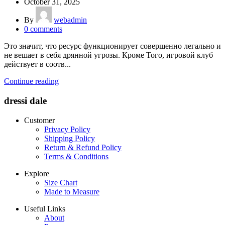
October 31, 2025
By
webadmin
0
comments
Это значит, что ресурс функционирует совершенно легально и
не вешает в себя дрянной угрозы. Кроме Того, игровой клуб
действует в соотв...
Continue reading
dressi dale
Customer
Privacy Policy
Shipping Policy
Return & Refund Policy
Terms & Conditions
Explore
Size Chart
Made to Measure
Useful Links
About