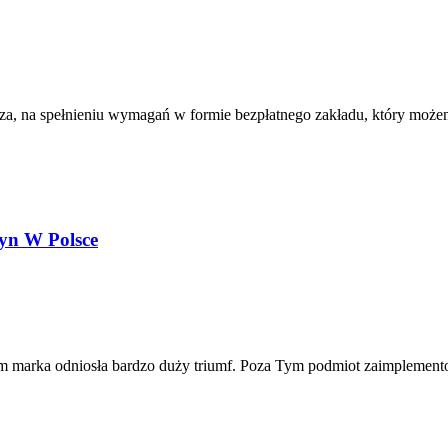
a, na spełnieniu wymagań w formie bezpłatnego zakładu, który możem
yn W Polsce
nem marka odniosła bardzo duży triumf. Poza Tym podmiot zaimplement