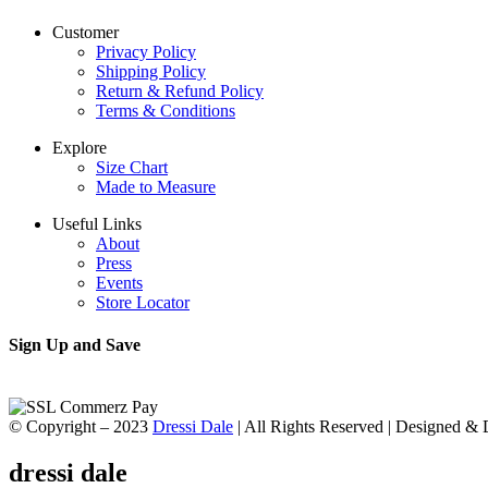
Customer
Privacy Policy
Shipping Policy
Return & Refund Policy
Terms & Conditions
Explore
Size Chart
Made to Measure
Useful Links
About
Press
Events
Store Locator
Sign Up and Save
© Copyright – 2023
Dressi Dale
| All Rights Reserved | Designed &
dressi dale