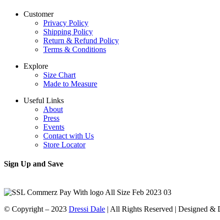
Customer
Privacy Policy
Shipping Policy
Return & Refund Policy
Terms & Conditions
Explore
Size Chart
Made to Measure
Useful Links
About
Press
Events
Contact with Us
Store Locator
Sign Up and Save
© Copyright – 2023
Dressi Dale
| All Rights Reserved | Designed &