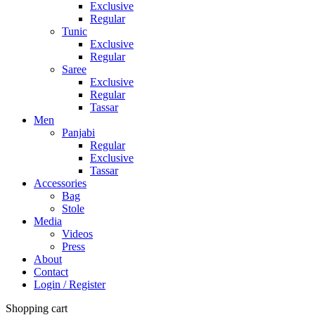
Exclusive
Regular
Tunic
Exclusive
Regular
Saree
Exclusive
Regular
Tassar
Men
Panjabi
Regular
Exclusive
Tassar
Accessories
Bag
Stole
Media
Videos
Press
About
Contact
Login / Register
Shopping cart