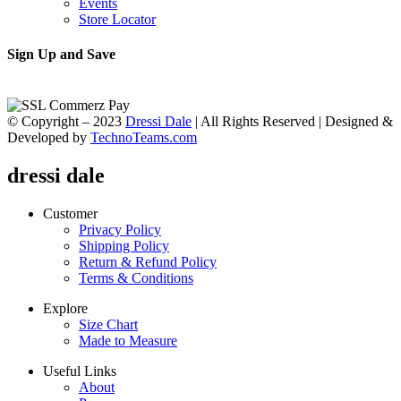
Events
Store Locator
Sign Up and Save
© Copyright – 2023
Dressi Dale
| All Rights Reserved | Designed &
Developed by
TechnoTeams.com
dressi dale
Customer
Privacy Policy
Shipping Policy
Return & Refund Policy
Terms & Conditions
Explore
Size Chart
Made to Measure
Useful Links
About