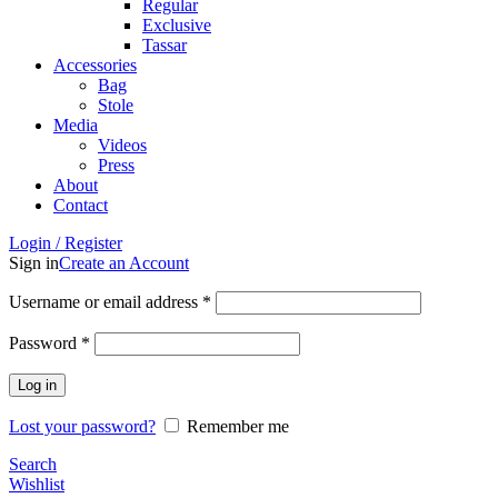
Regular
Exclusive
Tassar
Accessories
Bag
Stole
Media
Videos
Press
About
Contact
Login / Register
Sign in
Create an Account
Username or email address
*
Password
*
Log in
Lost your password?
Remember me
Search
Wishlist