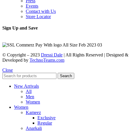
Press
Events
Contact with Us
Store Locator
Sign Up and Save
© Copyright – 2023
Dressi Dale
| All Rights Reserved | Designed &
Developed by
TechnoTeams.com
Close
Search
New Arrivals
All
Men
Women
Women
Kameez
Exclusive
Regular
Anarkali