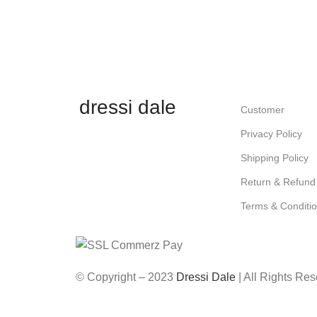
dressi dale
Customer
Privacy Policy
Shipping Policy
Return & Refund 
Terms & Conditi
© Copyright – 2023
Dressi Dale
| All Rights Re