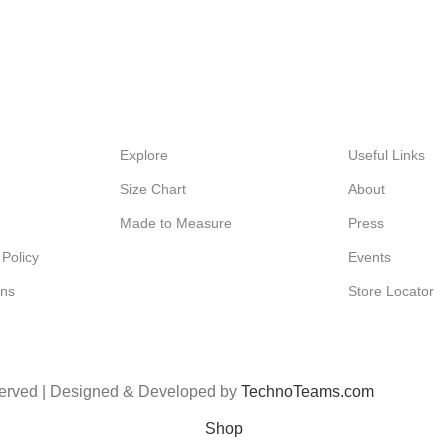
Explore
Useful Links
Size Chart
About
Made to Measure
Press
Policy
Events
ons
Store Locator
served | Designed & Developed by
TechnoTeams.com
Shop