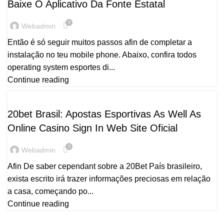
Baixe O Aplicativo Da Fonte Estatal
0
Webadmin
Então é só seguir muitos passos afin de completar a
instalação no teu mobile phone. Abaixo, confira todos
operating system esportes di...
Continue reading
20 PM BET 434
20bet Brasil: Apostas Esportivas As Well As
Online Casino Sign In Web Site Oficial
0
Webadmin
Afin De saber cependant sobre a 20Bet País brasileiro,
exista escrito irá trazer informações preciosas em relação
a casa, começando po...
Continue reading