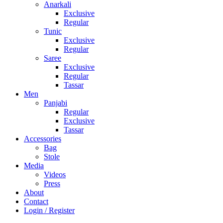
Anarkali
Exclusive
Regular
Tunic
Exclusive
Regular
Saree
Exclusive
Regular
Tassar
Men
Panjabi
Regular
Exclusive
Tassar
Accessories
Bag
Stole
Media
Videos
Press
About
Contact
Login / Register