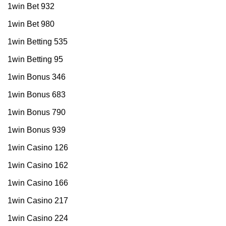
1win Bet 932
1win Bet 980
1win Betting 535
1win Betting 95
1win Bonus 346
1win Bonus 683
1win Bonus 790
1win Bonus 939
1win Casino 126
1win Casino 162
1win Casino 166
1win Casino 217
1win Casino 224