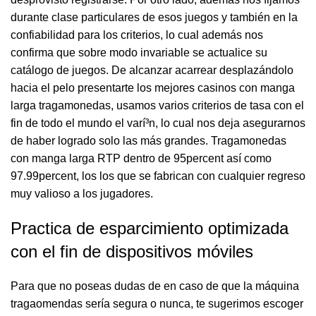
durante clase particulares de esos juegos y también en la
confiabilidad para los criterios, lo cual además nos
confirma que sobre modo invariable se actualice su
catálogo de juegos. De alcanzar acarrear desplazándolo
hacia el pelo presentarte los mejores casinos con manga
larga tragamonedas, usamos varios criterios de tasa con el
fin de todo el mundo el varí³n, lo cual nos deja asegurarnos
de haber logrado solo las más grandes. Tragamonedas
con manga larga RTP dentro de 95percent así­ como
97.99percent, los los que se fabrican con cualquier regreso
muy valioso a los jugadores.
Practica de esparcimiento optimizada
con el fin de dispositivos móviles
Para que no poseas dudas de en caso de que la máquina
tragaomendas serí­a segura o nunca, te sugerimos escoger