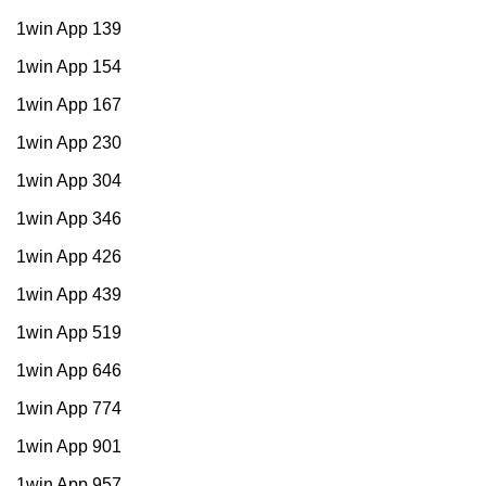
1win App 139
1win App 154
1win App 167
1win App 230
1win App 304
1win App 346
1win App 426
1win App 439
1win App 519
1win App 646
1win App 774
1win App 901
1win App 957