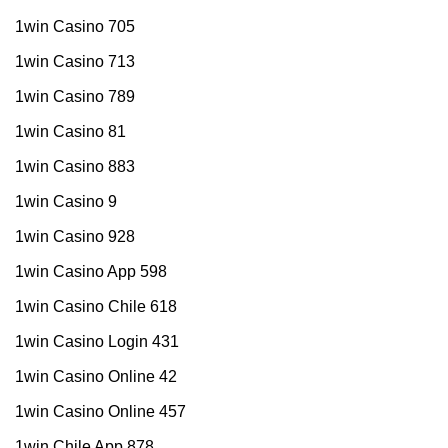
1win Casino 705
1win Casino 713
1win Casino 789
1win Casino 81
1win Casino 883
1win Casino 9
1win Casino 928
1win Casino App 598
1win Casino Chile 618
1win Casino Login 431
1win Casino Online 42
1win Casino Online 457
1win Chile App 878