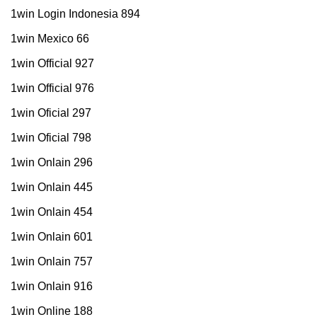
1win Login Indonesia 894
1win Mexico 66
1win Official 927
1win Official 976
1win Oficial 297
1win Oficial 798
1win Onlain 296
1win Onlain 445
1win Onlain 454
1win Onlain 601
1win Onlain 757
1win Onlain 916
1win Online 188