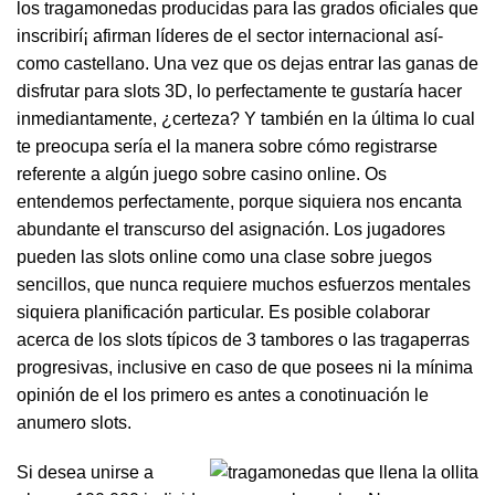
los tragamonedas producidas para las grados oficiales que
inscribirí¡ afirman líderes de el sector internacional así­
como castellano. Una vez que os dejas entrar las ganas de
disfrutar para slots 3D, lo perfectamente te gustaría hacer
inmediantamente, ¿certeza? Y también en la última lo cual
te preocupa serí­a el la manera sobre cómo registrarse
referente a algún juego sobre casino online. Os
entendemos perfectamente, porque siquiera nos encanta
abundante el transcurso del asignación. Los jugadores
pueden las slots online como una clase sobre juegos
sencillos, que nunca requiere muchos esfuerzos mentales
siquiera planificación particular. Es posible colaborar
acerca de los slots típicos de 3 tambores o las tragaperras
progresivas, inclusive en caso de que posees ni la mínima
opinión de el los primero es antes a conotinuación le
anumero slots.
Si desea unirse a