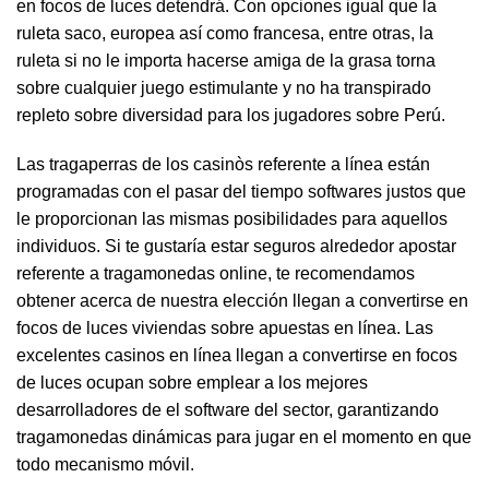
en focos de luces detendrá. Con opciones igual que la
ruleta saco, europea así­ como francesa, entre otras, la
ruleta si no le importa hacerse amiga de la grasa torna
sobre cualquier juego estimulante y no ha transpirado
repleto sobre diversidad para los jugadores sobre Perú.
Las tragaperras de los casinòs referente a línea están
programadas con el pasar del tiempo softwares justos que
le proporcionan las mismas posibilidades para aquellos
individuos. Si te gustaría estar seguros alrededor apostar
referente a tragamonedas online, te recomendamos
obtener acerca de nuestra elección llegan a convertirse en
focos de luces viviendas sobre apuestas en lí­nea. Las
excelentes casinos en línea llegan a convertirse en focos
de luces ocupan sobre emplear a los mejores
desarrolladores de el software del sector, garantizando
tragamonedas dinámicas para jugar en el momento en que
todo mecanismo móvil.