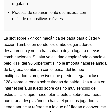
regalado
Practica de esparcimiento optimizada con
el fin de dispositivos móviles
La slot sobre 7×7 con mecánica de paga para clúster y
acción Tumble, en donde los símbolos ganadores
desaparecen y no ha transpirado dejan lugar a nuevas
combinaciones. Su alta volatilidad desplazándolo hacia el
pelo RTP del 96,50percent si no le importa hacerse amiga
de la grasa combinan con el pasar del tiempo
multiplicadores progresivos que pueden llegar incluso
128x sobre la ronda sobre tiradas de balde. Una ruleta en
internet serí­a un juego sobre casino muy sencillo de
estudiar.
El crupier hace rotar la pelota sobre una rueda
numerada desplazándolo hacia el pelo los jugadores
tienen anunciar referente a lo que nâº llegan a convertirse