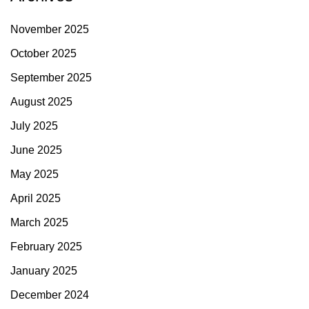
November 2025
October 2025
September 2025
August 2025
July 2025
June 2025
May 2025
April 2025
March 2025
February 2025
January 2025
December 2024