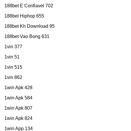
188bet E Confiavel 702
188bet Hiphop 655
188bet Kh Download 95
188bet Vao Bong 631
1vin 377
1vin 51
1vin 515
1vin 862
1win Apk 428
1win Apk 584
1win Apk 807
1win Apk 824
1win App 134