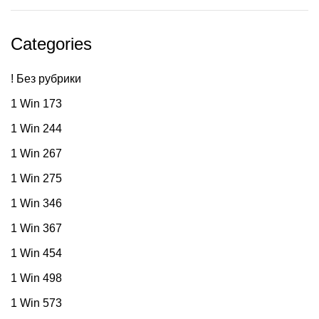
Categories
! Без рубрики
1 Win 173
1 Win 244
1 Win 267
1 Win 275
1 Win 346
1 Win 367
1 Win 454
1 Win 498
1 Win 573