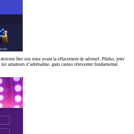
l doivent ôter son mise avant la effacement de aéronef. Plinko, jeter
e lez amateurs d’adrénaline. gain casino réinventer fondamental