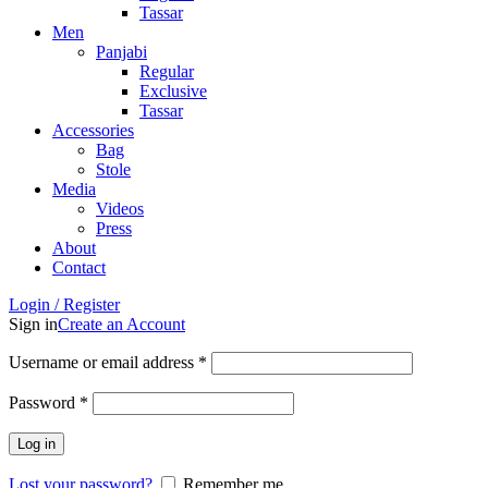
Tassar
Men
Panjabi
Regular
Exclusive
Tassar
Accessories
Bag
Stole
Media
Videos
Press
About
Contact
Login / Register
Sign in
Create an Account
Username or email address
*
Password
*
Log in
Lost your password?
Remember me