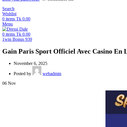
Search
Wishlist
0
items
Tk
0.00
Menu
0
items
Tk
0.00
1win Bonus 939
Gain Paris Sport Officiel Avec Casino En 
November 6, 2025
Posted by
webadmin
06
Nov