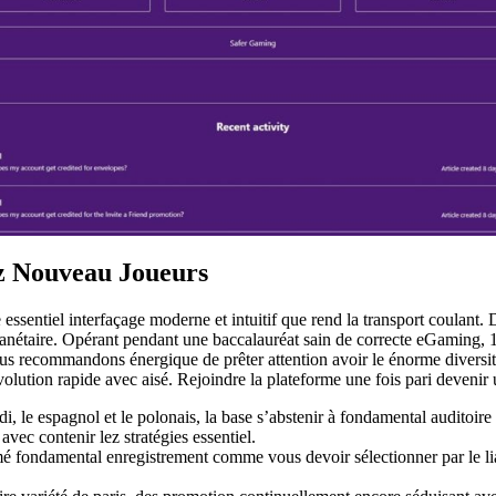
z Nouveau Joueurs
essentiel interfaçage moderne et intuitif que rend la transport coulant. 
 planétaire. Opérant pendant une baccalauréat sain de correcte eGaming
ous recommandons énergique de prêter attention avoir le énorme diversi
volution rapide avec aisé. Rejoindre la plateforme une fois pari devenir 
i, le espagnol et le polonais, la base s’abstenir à fondamental auditoire
 avec contenir lez stratégies essentiel.
mé fondamental enregistrement comme vous devoir sélectionner par le l