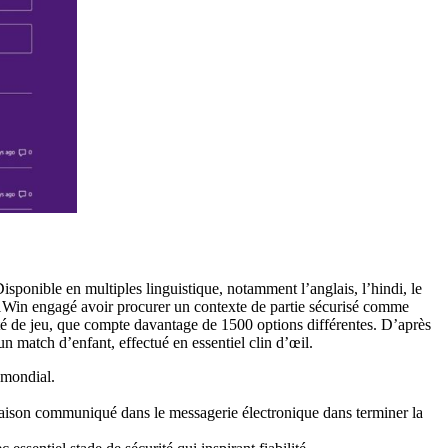
Disponible en multiples linguistique, notamment l’anglais, l’hindi, le
, 1Win engagé avoir procurer un contexte de partie sécurisé comme
té de jeu, que compte davantage de 1500 options différentes. D’après
un match d’enfant, effectué en essentiel clin d’œil.
 mondial.
iaison communiqué dans le messagerie électronique dans terminer la