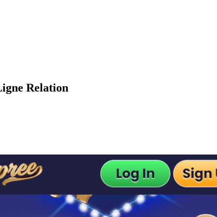
Ligne Relation