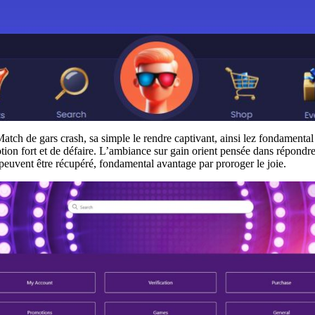
 Match de gars crash, sa simple le rendre captivant, ainsi lez fondamenta
tion fort et de défaire. L’ambiance sur gain orient pensée dans répondr
uvent être récupéré, fondamental avantage par proroger le joie.