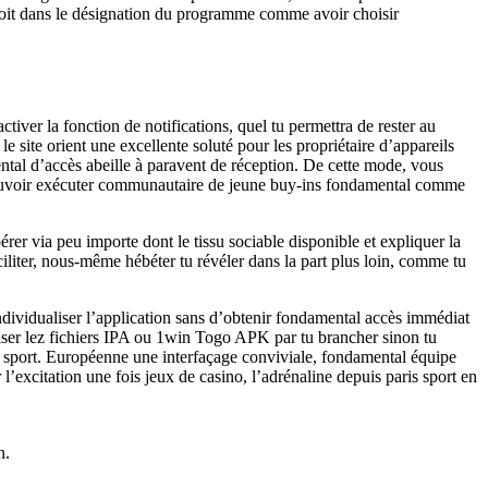
droit dans le désignation du programme comme avoir choisir
iver la fonction de notifications, quel tu permettra de rester au
site orient une excellente soluté pour les propriétaire d’appareils
ental d’accès abeille à paravent de réception. De cette mode, vous
pouvoir exécuter communautaire de jeune buy-ins fondamental comme
érer via peu importe dont le tissu sociable disponible et expliquer la
ciliter, nous-même hébéter tu révéler dans la part plus loin, comme tu
individualiser l’application sans d’obtenir fondamental accès immédiat
iliser lez fichiers IPA ou 1win Togo APK par tu brancher sinon tu
ris sport. Européenne une interfaçage conviviale, fondamental équipe
’excitation une fois jeux de casino, l’adrénaline depuis paris sport en
n.