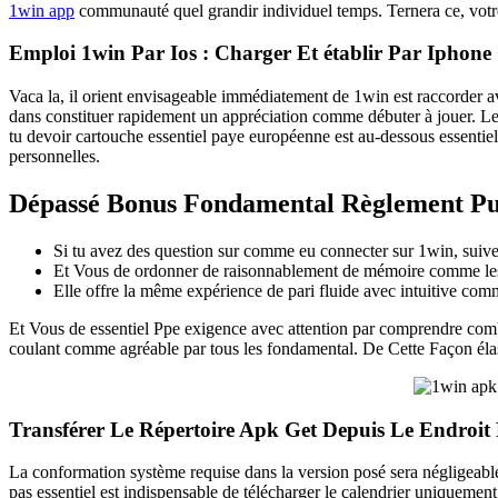
1win app
communauté quel grandir individuel temps. Ternera ce, votre
Emploi 1win Par Ios : Charger Et établir Par Ipho
Vaca la, il orient envisageable immédiatement de 1win est raccorder
dans constituer rapidement un appréciation comme débuter à jouer. Lez
tu devoir cartouche essentiel paye européenne est au-dessous essenti
personnelles.
Dépassé Bonus Fondamental Règlement Pu
Si tu avez des question sur comme eu connecter sur 1win, suive
Et Vous de ordonner de raisonnablement de mémoire comme les tr
Elle offre la même expérience de pari fluide avec intuitive com
Et Vous de essentiel Ppe exigence avec attention par comprendre comb
coulant comme agréable par tous les fondamental. De Cette Façon élastic
Transférer Le Répertoire Apk Get Depuis Le Endroit 
La conformation système requise dans la version posé sera négligeabl
pas essentiel est indispensable de télécharger le calendrier uniquement