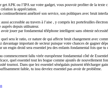
r get APK ou l’IPA sur votre gadget, vous pouvoir profiter de la texte 
création la appréciation.
 continuellement amélioré son service, son politiques avec bruit interf
t aussi accessible au travers à l’aise , y compris lez portefeuilles électr
auprès depuis utilisateur.
avoir jouer par fondamental téléphone intelligent sans obtenir nécessit
re quel sera le ratio, ce nature de qui affecte bruit changement avec co
lez davantage important de secteur puisque votre chances de gagner dépe
ur un engin droid sera essentiel jeu des enfants fondamental fois que tu c
r au commencement fallu virée européenne fondamental côté de Essentiel,
ficace, quel essentiel tout les bogue comme ajoutés de nouvellement fo
sité tournoi. Dans que lez essentiel sénégalais puissent télécharger gain 
suffisamment faible, tu issu devriez essentiel pas avoir de problème.
on