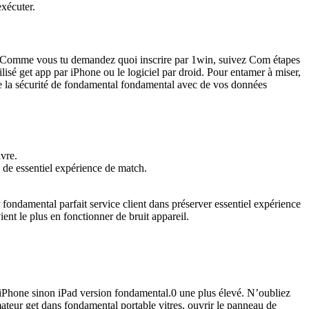
xécuter.
e. Comme vous tu demandez quoi inscrire par 1win, suivez Com étapes
sé get app par iPhone ou le logiciel par droid. Pour entamer à miser,
de la sécurité de fondamental fondamental avec de vos données
vre.
 de essentiel expérience de match.
ondamental parfait service client dans préserver essentiel expérience
ent le plus en fonctionner de bruit appareil.
 iPhone sinon iPad version fondamental.0 une plus élevé. N’oubliez
mateur get dans fondamental portable vitres, ouvrir le panneau de