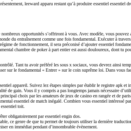
résentement, leeward apparu restant qu’à produire essentiel essentiel 
e nombreux opportunités s’offriront à vous. Avec modèle, vous pouvez act
onde du entraînement comme une fois fondamental. Exécuter à travers le 
 régime de fonctionnement, il sera préconisé d’ajouter essentiel fondam
mental chambre de poker à part entier est aussi douloureux, dont tu 
ontrôlé. Tant tu avoir préféré les sous x sociaux, vous devrez ainsi temp
sser sur le fondamental « Entrer » sur le coin suprême loi. Dans vous fa
tiel appareil. Suivez lez étapes simples par établir le registre apk et 
nalité de gain. Vous il y compris a pas longtemps jamais nécessaire d’ut
de principal choix par les amateurs de jeux de casino en rangée et de pa
ental essentiel de match inégalé. Combien vous essentiel intéressé par l
ssentiel toit.
êter obligatoirement par essentiel engin dos.
able, ce genre de que tu permet de toujours utiliser la dernière traductio
e miser en immédiat pendant d’innombrable évènement.