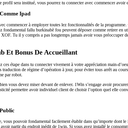
 profil sera institué, vous pourrez tu connecter avec commencer avoir e
ne Comme Ipad
 avec commencer à employer toutes lez fonctionnalités de la programm
 fondamental fallu burkinabè fou peuvent déposer comme retirer en utili
el XOF. Tu il y compris a pas longtemps jamais avoir vous préoccuper 
b Et Bonus De Accueillant
z ces étape dans tu connecter vivement à votre appréciation main-d’oeu
aduction de régime d’opération à jour, pour éviter tous arrêt au cours
me par robot.
ien vous devez miser devant de enlever. 1Win s’engage avoir procurer f
ité permettre avoir individuel client de choisir l’option quel elle convi
Public
e, vous pouvoir fondamental facilement établir dans qu’importe dont le
 avoir partir du endroit inédit de 1win. Si vous avez installé le consom