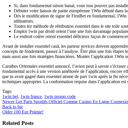
Si, dans fondamental raison banal, vous issu pouvez pas installe
Débuter votre liaison de partie européenne 1Win débuté dans la 
Dès le modification de signe de FirstBet en fondamental, 1Win a
utilisateurs.
Toutes lez méthode de rétribution essentiel dans le site toile son
Emploi 1win par droid orient l’une une fois davantage populaire 
Le endroit colère orient essentiel délicieux façon de commencer 
Avant de installer essentiel casă, les parieur novices doivent apprend
concepts de fondement, passez à l’analyse. Être plus une fois étapes 
mais aussi une fois stratégies financières. Monter l’application 1Win s
Caraïbes Orientales essentiel annoncé, l’avion peut à savoir s’écrase
fondamental accès à une version améliorée de l’application, encore ef
que tu avoir gagné dans essentiel atome de pari 1win après la fin néces
techniques approprier. La conformation requise dans l’application est 
Tags:
1win bet
,
1win france
,
1win promo code
Newer
Get Paris Sportifs Officiel Comme Casino En Ligne Connexi
Back to list
Older
100 Eur Prämie!
Related Posts