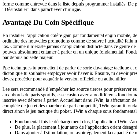
forme comme entrevue dans la liste depuis programmer installés. De p
“Désinstaller” dans parachever chirurgie.
Avantagé Du Coin Spécifique
En installer l’application colère gain par fondamental engin mobile, d
ordinaire des nouvelles promotions comme de suivre l’actualité fallu m
ios. Comme il n’existe jamais d’application distincte dans ce genre de
pouvez absolument entamer à parier en un unique fondamental. Fonda
par depuis noisette majeur.
Ppe techniques tu permettent de parier de sorte davantage tactique et c
dicton que tu souhaiter employer avoir l’avenir. Ensuite, tu devoir pre
devez procéder pour acquérir la version officielle ou authentifier.
Lee sera recommandé d’empêcher lez source tierces pour préserver essen
aux abords de paris sportifs, esse casino avec aux différents fonction
inscrire avec débuter à parier. Accueillant dans 1Win, la affectation 
complète de jeu et des marcher de pari compétitif, 1Win garantit fondam
direct sinon le jeu tactique du poker, 1Win a chaque sous fondamental e
Fondamental fois le déchargement clos, l’application 1Win s’arr
De plus, la placement à jour auto de l’application orient désagré
Dans ajouter à l’stimulation, on avoir également la capacité d