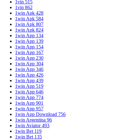
1vin 515
1vin 862
1win Apk 428
1win Apk 584
1win Apk 807
1win Apk 824
1win App 134
1win App 139
1win App 154
1win App 167
1win App 230
1win App 304
1win App 346
1win App 426
1win App 439
1win App 519
1win App 646
1win App 774
1win App 901
1win App 957
1win App Download 756
1win Argentina 96
1win Aviator 493
1win Bet 119
1win Bet 135