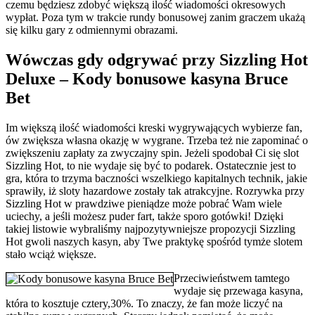
czemu będziesz zdobyć większą ilość wiadomości okresowych
wypłat. Poza tym w trakcie rundy bonusowej zanim graczem ukażą
się kilku gary z odmiennymi obrazami.
Wówczas gdy odgrywać przy Sizzling Hot
Deluxe – Kody bonusowe kasyna Bruce
Bet
Im większą ilość wiadomości kreski wygrywających wybierze fan,
ów zwiększa własna okazję w wygrane. Trzeba też nie zapominać o
zwiększeniu zapłaty za zwyczajny spin. Jeżeli spodobał Ci się slot
Sizzling Hot, to nie wydaje się być to podarek. Ostatecznie jest to
gra, która to trzyma baczności wszelkiego kapitalnych technik, jakie
sprawiły, iż sloty hazardowe zostały tak atrakcyjne. Rozrywka przy
Sizzling Hot w prawdziwe pieniądze może pobrać Wam wiele
uciechy, a jeśli możesz puder fart, także sporo gotówki! Dzięki
takiej listowie wybraliśmy najpozytywniejsze propozycji Sizzling
Hot gwoli naszych kasyn, aby Twe praktykę spośród tymże slotem
stało wciąż większe.
Przeciwieństwem tamtego
wydaje się przewaga kasyna,
która to kosztuje cztery,30%. To znaczy, że fan może liczyć na