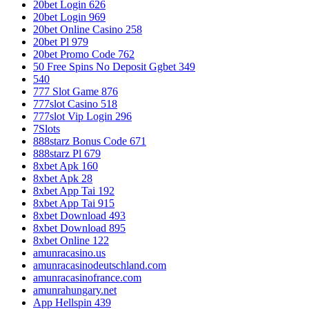
20bet Login 626
20bet Login 969
20bet Online Casino 258
20bet Pl 979
20bet Promo Code 762
50 Free Spins No Deposit Ggbet 349
540
777 Slot Game 876
777slot Casino 518
777slot Vip Login 296
7Slots
888starz Bonus Code 671
888starz Pl 679
8xbet Apk 160
8xbet Apk 28
8xbet App Tai 192
8xbet App Tai 915
8xbet Download 493
8xbet Download 895
8xbet Online 122
amunracasino.us
amunracasinodeutschland.com
amunracasinofrance.com
amunrahungary.net
App Hellspin 439