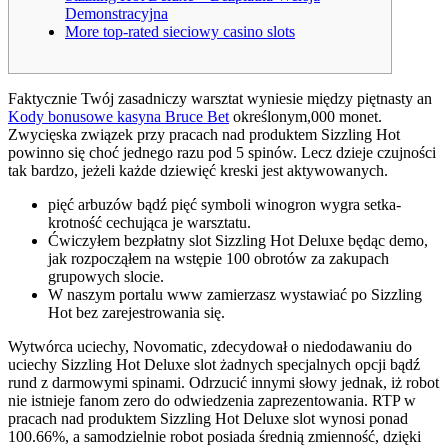
Demonstracyjna
More top-rated sieciowy casino slots
Faktycznie Twój zasadniczy warsztat wyniesie między piętnasty an
Kody bonusowe kasyna Bruce Bet
określonym,000 monet.
Zwycięska związek przy pracach nad produktem Sizzling Hot
powinno się choć jednego razu pod 5 spinów.
Lecz dzieje czujności
tak bardzo, jeżeli każde dziewięć kreski jest aktywowanych.
pięć arbuzów bądź pięć symboli winogron wygra setka-
krotność cechująca je warsztatu.
Ćwiczyłem bezpłatny slot Sizzling Hot Deluxe będąc demo,
jak rozpocząłem na wstępie 100 obrotów za zakupach
grupowych slocie.
W naszym portalu www zamierzasz wystawiać po Sizzling
Hot bez zarejestrowania się.
Wytwórca uciechy, Novomatic, zdecydował o niedodawaniu do
uciechy Sizzling Hot Deluxe slot żadnych specjalnych opcji bądź
rund z darmowymi spinami. Odrzucić innymi słowy jednak, iż robot
nie istnieje fanom zero do odwiedzenia zaprezentowania. RTP w
pracach nad produktem Sizzling Hot Deluxe slot wynosi ponad
100.66%, a samodzielnie robot posiada średnią zmienność, dzięki