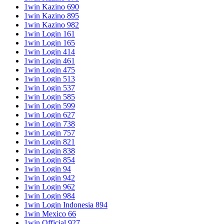
1win Kazino 690
1win Kazino 895
1win Kazino 982
1win Login 161
1win Login 165
1win Login 414
1win Login 461
1win Login 475
1win Login 513
1win Login 537
1win Login 585
1win Login 599
1win Login 627
1win Login 738
1win Login 757
1win Login 821
1win Login 838
1win Login 854
1win Login 94
1win Login 942
1win Login 962
1win Login 984
1win Login Indonesia 894
1win Mexico 66
1win Official 927