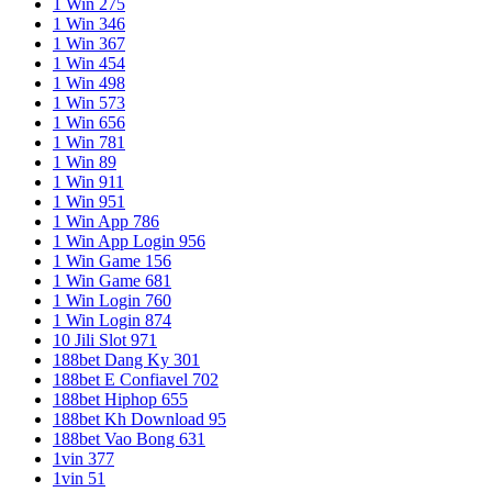
1 Win 275
1 Win 346
1 Win 367
1 Win 454
1 Win 498
1 Win 573
1 Win 656
1 Win 781
1 Win 89
1 Win 911
1 Win 951
1 Win App 786
1 Win App Login 956
1 Win Game 156
1 Win Game 681
1 Win Login 760
1 Win Login 874
10 Jili Slot 971
188bet Dang Ky 301
188bet E Confiavel 702
188bet Hiphop 655
188bet Kh Download 95
188bet Vao Bong 631
1vin 377
1vin 51