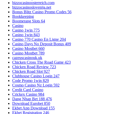
bizzocasinoosterreich.com
bizzocasinoslovenija.net
Bonus Blitz Casino Promo Codes 56
Bookkeeping
Boomerang Slots 64
Casino
Casino 1win 775
Casino 1win 843
Casino 770 Casino En Ligne 204
Casino Days No Deposit Bonus 409
Casino Mostbet 660
Casino Mostbet 789
cazeuscasinouk.uk
Chicken Cross The Road Game 423
Chicken Road Review 723
Chicken Road Slot 927
Clubhouse Casino Login 247
Code Promo 1win 829
Cosmo Casino Nz Login 592
Credit Card Casino
Crickex Casino 984
Dang Nhap Bet 188 476
Download Eurobet 850
Ekbet App Download 155
Ekbet Registration 246