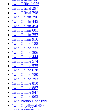
1win Official 976
1win Oficial 297
1win Oficial 798
1win Onlain 296
1win Onlain 445
1win Onlain 454
1win Onlain 601
1win Onlain 757
1win Onlain 916
1win Online 188
1win Online 233
1win Online 306
1win Online 444
1win Online 574
1win Online 575
1win Online 678
1win Online 780
1win Online 793
1win Online 810
1win Online 887
1win Online 947
1win Online 963
1win Promo Code 899
1win Qeydiyyat 400
1win Register 356