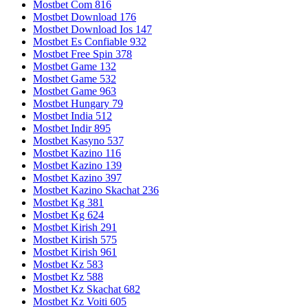
Mostbet Com 816
Mostbet Download 176
Mostbet Download Ios 147
Mostbet Es Confiable 932
Mostbet Free Spin 378
Mostbet Game 132
Mostbet Game 532
Mostbet Game 963
Mostbet Hungary 79
Mostbet India 512
Mostbet Indir 895
Mostbet Kasyno 537
Mostbet Kazino 116
Mostbet Kazino 139
Mostbet Kazino 397
Mostbet Kazino Skachat 236
Mostbet Kg 381
Mostbet Kg 624
Mostbet Kirish 291
Mostbet Kirish 575
Mostbet Kirish 961
Mostbet Kz 583
Mostbet Kz 588
Mostbet Kz Skachat 682
Mostbet Kz Voiti 605