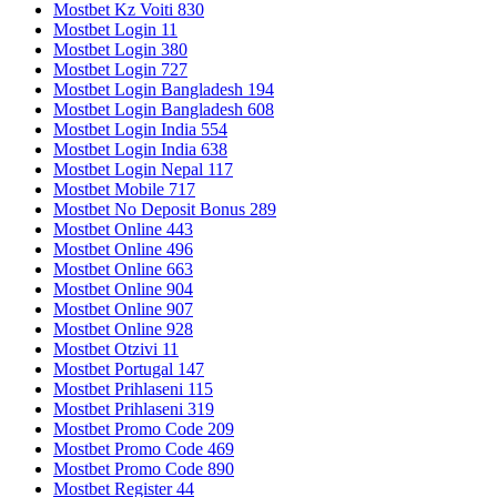
Mostbet Kz Voiti 830
Mostbet Login 11
Mostbet Login 380
Mostbet Login 727
Mostbet Login Bangladesh 194
Mostbet Login Bangladesh 608
Mostbet Login India 554
Mostbet Login India 638
Mostbet Login Nepal 117
Mostbet Mobile 717
Mostbet No Deposit Bonus 289
Mostbet Online 443
Mostbet Online 496
Mostbet Online 663
Mostbet Online 904
Mostbet Online 907
Mostbet Online 928
Mostbet Otzivi 11
Mostbet Portugal 147
Mostbet Prihlaseni 115
Mostbet Prihlaseni 319
Mostbet Promo Code 209
Mostbet Promo Code 469
Mostbet Promo Code 890
Mostbet Register 44