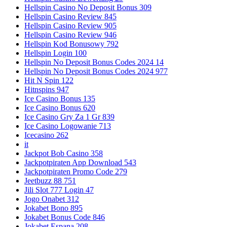
Hellspin Casino No Deposit Bonus 309
Hellspin Casino Review 845
Hellspin Casino Review 905
Hellspin Casino Review 946
Hellspin Kod Bonusowy 792
Hellspin Login 100
Hellspin No Deposit Bonus Codes 2024 14
Hellspin No Deposit Bonus Codes 2024 977
Hit N Spin 122
Hitnspins 947
Ice Casino Bonus 135
Ice Casino Bonus 620
Ice Casino Gry Za 1 Gr 839
Ice Casino Logowanie 713
Icecasino 262
it
Jackpot Bob Casino 358
Jackpotpiraten App Download 543
Jackpotpiraten Promo Code 279
Jeetbuzz 88 751
Jili Slot 777 Login 47
Jogo Onabet 312
Jokabet Bono 895
Jokabet Bonus Code 846
Jokabet Espana 208