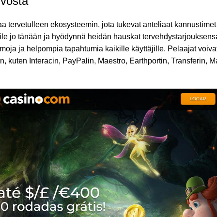
rvosta
oaa tervetulleen ekosysteemin, jota tukevat anteliaat kannustimet
le jo tänään ja hyödynnä heidän hauskat tervehdystarjouksens
moja ja helpompia tapahtumia kaikille käyttäjille. Pelaajat voiva
n, kuten Interacin, PayPalin, Maestro, Earthportin, Transferin, M