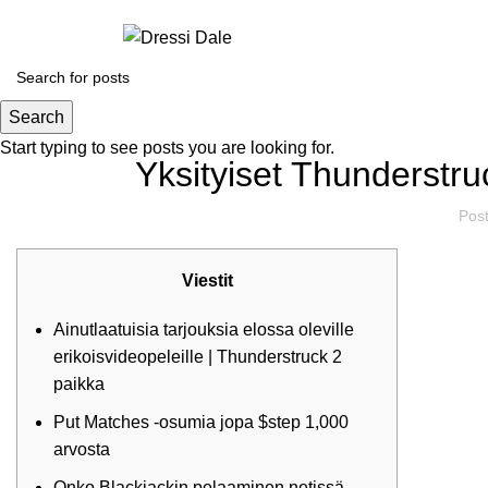
Search
Start typing to see posts you are looking for.
Yksityiset Thunderstruc
Pos
Viestit
Ainutlaatuisia tarjouksia elossa oleville
erikoisvideopeleille | Thunderstruck 2
paikka
Put Matches -osumia jopa $step 1,000
arvosta
Onko Blackjackin pelaaminen netissä