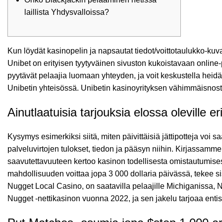
laillista Yhdysvalloissa?
Kun löydät kasinopelin ja napsautat tiedot/voittotaulukko-kuva
Unibet on erityisen tyytyväinen sivuston kukoistavaan online
pyytävät pelaajia luomaan yhteyden, ja voit keskustella heidän
Unibetin yhteisössä.
Unibetin kasinoyrityksen vähimmäisnosto
Ainutlaatuisia tarjouksia elossa oleville e
Kysymys esimerkiksi siitä, miten päivittäisiä jättipotteja voi s
palveluvirtojen tulokset, tiedon ja pääsyn niihin. Kirjassamme
saavutettavuuteen kertoo kasinon todellisesta omistautumisest
mahdollisuuden voittaa jopa 3 000 dollaria päivässä, tekee si
Nugget Local Casino, on saatavilla pelaajille Michiganissa,
Nugget -nettikasinon vuonna 2022, ja sen jakelu tarjoaa e