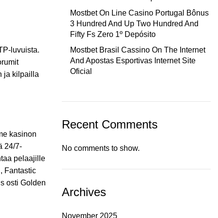
Mostbet On Line Casino Portugal Bônus
3 Hundred And Up Two Hundred And
Fifty Fs Zero 1º Depósito
TP-luvuista.
Mostbet Brasil Cassino On The Internet
And Apostas Esportivas Internet Site
orumit
Oficial
ja kilpailla
Recent Comments
imme kasinon
ä 24/7-
No comments to show.
taa pelaajille
, Fantastic
gs osti Golden
Archives
November 2025