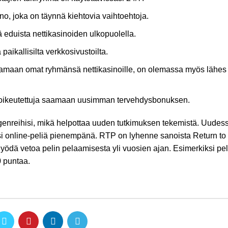
ino, joka on täynnä kiehtovia vaihtoehtoja.
 eduista nettikasinoiden ulkopuolella.
 paikallisilta verkkosivustoilta.
 saamaan omat ryhmänsä nettikasinoille, on olemassa myös lähes
la oikeutettuja saamaan uusimman tervehdysbonuksen.
ägenreihisi, mikä helpottaa uuden tutkimuksen tekemistä. Uudes
asi online-peliä pienempänä. RTP on lyhenne sanoista Return to 
it lyödä vetoa pelin pelaamisesta yli vuosien ajan. Esimerkiksi p
0 puntaa.