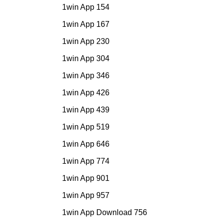
1win App 154
1win App 167
1win App 230
1win App 304
1win App 346
1win App 426
1win App 439
1win App 519
1win App 646
1win App 774
1win App 901
1win App 957
1win App Download 756