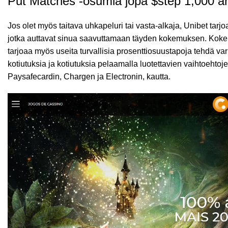
Put Matches -osumia jopa $step 1,000 a
Jos olet myös taitava uhkapeluri tai vasta-alkaja, Unibet tarj
jotka auttavat sinua saavuttamaan täyden kokemuksen. Kokei
tarjoaa myös useita turvallisia prosenttiosuustapoja tehdä var
kotiutuksia ja kotiutuksia pelaamalla luotettavien vaihtoehtoje
Paysafecardin, Chargen ja Electronin, kautta.