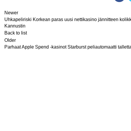
Newer
Uhkapeliriski Korkean paras uusi nettikasino jännitteen kolik
Kannustin
Back to list
Older
Parhaat Apple Spend -kasinot Starburst peliautomaatti tallet