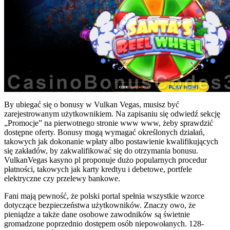
By ubiegać się o bonusy w Vulkan Vegas, musisz być
zarejestrowanym użytkownikiem. Na zapisaniu się odwiedź sekcję
„Promocje” na pierwotnego stronie www www, żeby sprawdzić
dostępne oferty. Bonusy mogą wymagać określonych działań,
takowych jak dokonanie wpłaty albo postawienie kwalifikujących
się zakładów, by zakwalifikować się do otrzymania bonusu.
VulkanVegas kasyno pl proponuje dużo popularnych procedur
płatności, takowych jak karty kredtyu i debetowe, portfele
elektryczne czy przelewy bankowe.
Fani mają pewność, że polski portal spełnia wszystkie wzorce
dotyczące bezpieczeństwa użytkowników. Znaczy owo, że
pieniądze a także dane osobowe zawodników są świetnie
gromadzone poprzednio dostępem osób niepowołanych. 128-