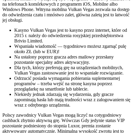
na telefonach komórkowych z programem iOS, Mobilne albo
Windows Phone. Witryna mobilna Vulkan Vegas zezwala na dostęp
do odwiedzenia czatu i mnóstwo zalet, główna zaletą jest to łatwość
jej obsługi.
Kasyno Vulkan Vegas jest to kasyno przez internet, które od
2015 r. należy do odwiedzenia rosyjskiej przedsiębiorstwa
Brivio Limited.
Wspaniała wiadomość — tygodniowo możesz zgarnąć pulę
około ZŁ (lub w EUR)!
Na ustalony poprzez gracza adres mailowy przesłany
pozostanie specjalny adres aktywacyjny.
Dla tych, którzy preferują grę na urządzeniach mobilnych,
Vulkan Vegas zastosowanie jest to wspaniałe rozwiązanie.
Odrzucić posiada wymagania pobierania suplementarnej
programów – trzeba wejść na stronę kasyna poprzez
przeglądarkę na smartfonie lub tablecie.
Niekiedy jednak zdarzają się wydarzenia, gdy gracze
zapominają hasła lub mają trudności wraz z zalogowaniem się
wraz z odrębnego urządzenia.
Polscy zawodnicy Vulkan Vegas mogą liczyć na cotygodniowy
cashback zbytnio aktywną grę. Wówczas Gdy jedynie status VIP
pozostanie podniesiony do stopnia Luxor, premia zostanie
aktywowany automatycznie. Minimalna wysokość zwrotu jest to