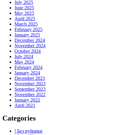
July 2025
June 2025
May 2025
April 2025
March 2025
February 2025
January 2025
December 2024
November 2024
October 2024
July 2024
May 2024
February 2024
January 2024
December 2023
November 2023
September 2023
November 2022
January 2022
April 2021
Categories
! Без рубрики