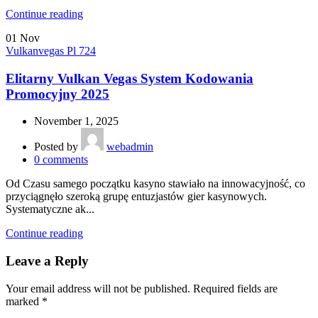
Continue reading
01
Nov
Vulkanvegas Pl 724
Elitarny Vulkan Vegas System Kodowania
Promocyjny 2025
November 1, 2025
Posted by
webadmin
0
comments
Od Czasu samego początku kasyno stawiało na innowacyjność, co
przyciągnęło szeroką grupę entuzjastów gier kasynowych.
Systematyczne ak...
Continue reading
Leave a Reply
Your email address will not be published.
Required fields are
marked
*