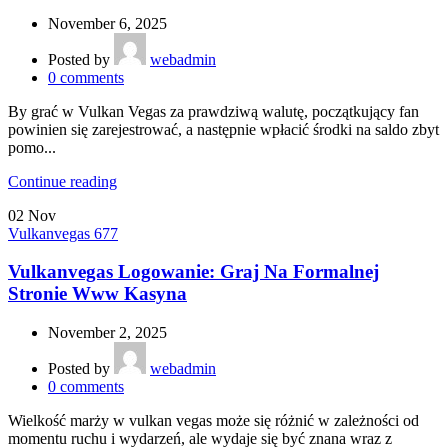
November 6, 2025
Posted by
webadmin
0
comments
By grać w Vulkan Vegas za prawdziwą walutę, początkujący fan
powinien się zarejestrować, a następnie wpłacić środki na saldo zbyt
pomo...
Continue reading
02
Nov
Vulkanvegas 677
Vulkanvegas Logowanie: Graj Na Formalnej
Stronie Www Kasyna
November 2, 2025
Posted by
webadmin
0
comments
Wielkość marży w vulkan vegas może się różnić w zależności od
momentu ruchu i wydarzeń, ale wydaje się być znana wraz z