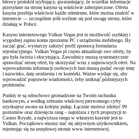
bitowy protokół szyfrujący, gwarantujący, że wszelkie informacje
przesyłane na stronę kasyna są właściwie zabezpieczone. Oferta
kasyna przebija właściwie każde odmienne, które można znaleźć w
internecie — szczególnie jeśli weźmie się pod uwagę strony, które
działają w Polsce.
Kasyno internetowego Vulkan Vegas jest to możliwość szybkiej i
wygodnej zapisu konta zpoziomu PC i urządzenia mobilnego. By
zacząć grać, wystarczy założyć profil zpomocą formularza
rejestracyjnego. Vulkan Vegas pl często aktualizuje swe oferty, by
gra była świeża i ekscytująca. Zawodnicy muszą systematycznie
sprawdzać stronę ofert, by skorzystać wraz z najnowszych ofert. Na
wprowadzeniu informacji osobowych fani muszą podać swoje imię
i nazwisko, datę urodzenia i nr komórki. Ważne wydaje się, aby
wprowadzić poprawne wiadomości, żeby uniknąć późniejszych
problemów.
Punkty te są odruchowo gromadzone na Twoim rachunku
bankowym, a według zebraniu właściwej pierwotnego cyfry
uzyskujesz awans na kolejny pułap. Łącznie możesz zdobyć 99
poziomów oraz dziesięciu rang – najniższa z tych propozycji to
Casino Royale, a najwyższa ranga w własnym kasynie jest to
Vulkan. Początkowo musisz stać się aktywnym użytkownikiem,
rejestrując się na urzędowej stronie www internetowej.