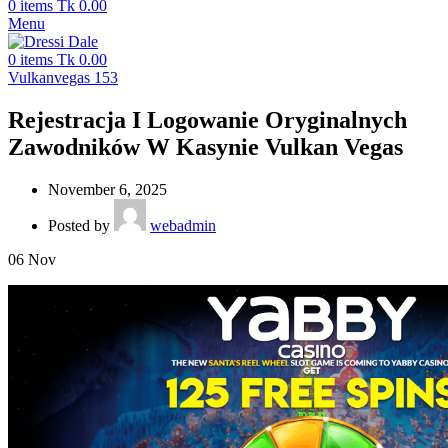
0
items
Tk
0.00
Menu
0
items
Tk
0.00
Vulkanvegas 153
Rejestracja I Logowanie Oryginalnych
Zawodników W Kasynie Vulkan Vegas
November 6, 2025
Posted by
webadmin
06
Nov