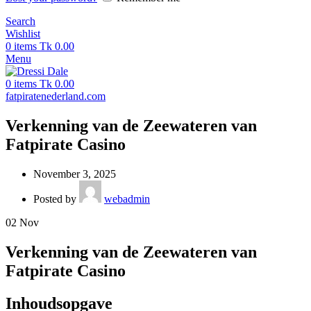
Search
Wishlist
0
items
Tk
0.00
Menu
0
items
Tk
0.00
fatpiratenederland.com
Verkenning van de Zeewateren van
Fatpirate Casino
November 3, 2025
Posted by
webadmin
02
Nov
Verkenning van de Zeewateren van
Fatpirate Casino
Inhoudsopgave