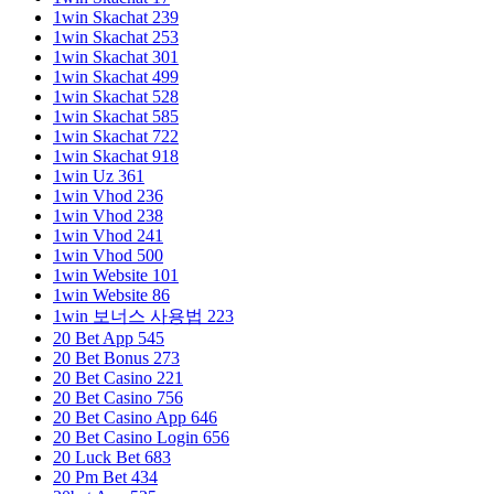
1win Skachat 239
1win Skachat 253
1win Skachat 301
1win Skachat 499
1win Skachat 528
1win Skachat 585
1win Skachat 722
1win Skachat 918
1win Uz 361
1win Vhod 236
1win Vhod 238
1win Vhod 241
1win Vhod 500
1win Website 101
1win Website 86
1win 보너스 사용법 223
20 Bet App 545
20 Bet Bonus 273
20 Bet Casino 221
20 Bet Casino 756
20 Bet Casino App 646
20 Bet Casino Login 656
20 Luck Bet 683
20 Pm Bet 434