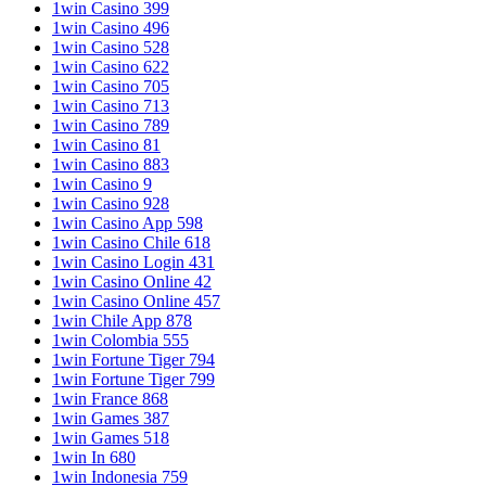
1win Casino 399
1win Casino 496
1win Casino 528
1win Casino 622
1win Casino 705
1win Casino 713
1win Casino 789
1win Casino 81
1win Casino 883
1win Casino 9
1win Casino 928
1win Casino App 598
1win Casino Chile 618
1win Casino Login 431
1win Casino Online 42
1win Casino Online 457
1win Chile App 878
1win Colombia 555
1win Fortune Tiger 794
1win Fortune Tiger 799
1win France 868
1win Games 387
1win Games 518
1win In 680
1win Indonesia 759