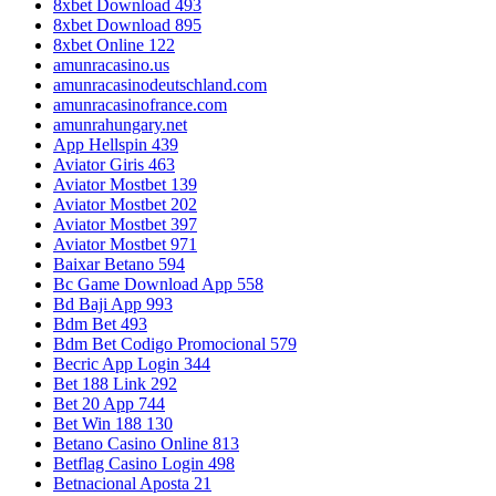
8xbet Download 493
8xbet Download 895
8xbet Online 122
amunracasino.us
amunracasinodeutschland.com
amunracasinofrance.com
amunrahungary.net
App Hellspin 439
Aviator Giris 463
Aviator Mostbet 139
Aviator Mostbet 202
Aviator Mostbet 397
Aviator Mostbet 971
Baixar Betano 594
Bc Game Download App 558
Bd Baji App 993
Bdm Bet 493
Bdm Bet Codigo Promocional 579
Becric App Login 344
Bet 188 Link 292
Bet 20 App 744
Bet Win 188 130
Betano Casino Online 813
Betflag Casino Login 498
Betnacional Aposta 21