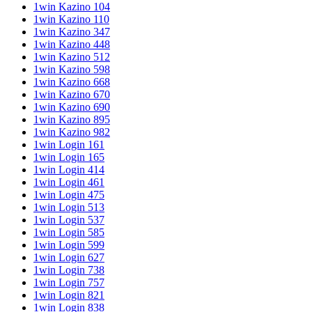
1win Kazino 104
1win Kazino 110
1win Kazino 347
1win Kazino 448
1win Kazino 512
1win Kazino 598
1win Kazino 668
1win Kazino 670
1win Kazino 690
1win Kazino 895
1win Kazino 982
1win Login 161
1win Login 165
1win Login 414
1win Login 461
1win Login 475
1win Login 513
1win Login 537
1win Login 585
1win Login 599
1win Login 627
1win Login 738
1win Login 757
1win Login 821
1win Login 838