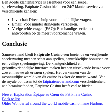
Een goede klantenservice is essentieel voor een soepel
speelervaring. Fatpirate Casino biedt een 24/7 klantenservice via
verschillende kanalen:
Live chat: Directe hulp voor onmiddellijke vragen.
Email: Voor minder dringende verzoeken.
Veelgestelde vragen (FAQ): Een handige sectie met
antwoorden op de meest voorkomende vragen.
Conclusie
Samenvattend biedt
Fatpirate Casino
een boeiende en verrijkende
speelervaring met een schat aan spellen, aantrekkelijke bonussen en
een veilige speelomgeving. De klantgerichtheid en
gebruiksvriendelijke interface maken het een uitstekende keuze voor
zowel nieuwe als ervaren spelers. Het verkennen van de
avontuurlijke wereld van dit casino is zeker de moeite waard. Van
de royale bonussen tot de
fatpiratenederland.com
verscheidenheid
aan betaalmethoden, Fatpirate Casino heeft veel te bieden.
Newer
Exploration Épique au Cœur du Fat Pirate Casino
Back to list
Older
Wonderful around the world mobile casino mane Harbors