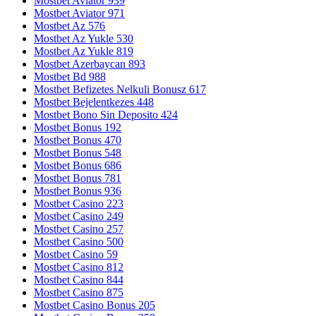
Mostbet Aviator 939
Mostbet Aviator 971
Mostbet Az 576
Mostbet Az Yukle 530
Mostbet Az Yukle 819
Mostbet Azerbaycan 893
Mostbet Bd 988
Mostbet Befizetes Nelkuli Bonusz 617
Mostbet Bejelentkezes 448
Mostbet Bono Sin Deposito 424
Mostbet Bonus 192
Mostbet Bonus 470
Mostbet Bonus 548
Mostbet Bonus 686
Mostbet Bonus 781
Mostbet Bonus 936
Mostbet Casino 223
Mostbet Casino 249
Mostbet Casino 257
Mostbet Casino 500
Mostbet Casino 59
Mostbet Casino 812
Mostbet Casino 844
Mostbet Casino 875
Mostbet Casino Bonus 205