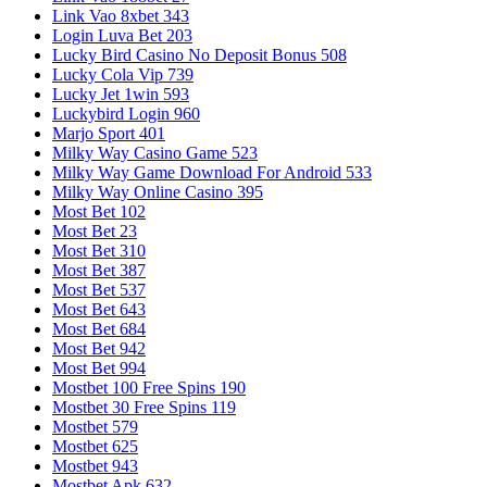
Link Vao 8xbet 343
Login Luva Bet 203
Lucky Bird Casino No Deposit Bonus 508
Lucky Cola Vip 739
Lucky Jet 1win 593
Luckybird Login 960
Marjo Sport 401
Milky Way Casino Game 523
Milky Way Game Download For Android 533
Milky Way Online Casino 395
Most Bet 102
Most Bet 23
Most Bet 310
Most Bet 387
Most Bet 537
Most Bet 643
Most Bet 684
Most Bet 942
Most Bet 994
Mostbet 100 Free Spins 190
Mostbet 30 Free Spins 119
Mostbet 579
Mostbet 625
Mostbet 943
Mostbet Apk 632