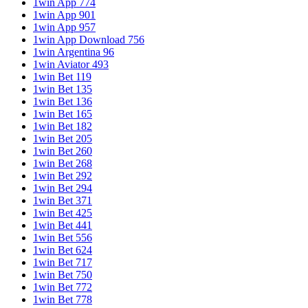
1win App 774
1win App 901
1win App 957
1win App Download 756
1win Argentina 96
1win Aviator 493
1win Bet 119
1win Bet 135
1win Bet 136
1win Bet 165
1win Bet 182
1win Bet 205
1win Bet 260
1win Bet 268
1win Bet 292
1win Bet 294
1win Bet 371
1win Bet 425
1win Bet 441
1win Bet 556
1win Bet 624
1win Bet 717
1win Bet 750
1win Bet 772
1win Bet 778