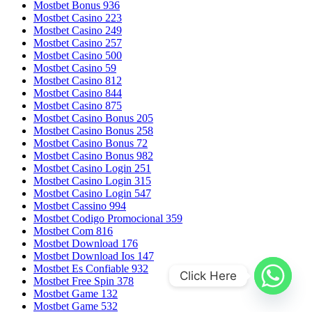
Mostbet Bonus 936
Mostbet Casino 223
Mostbet Casino 249
Mostbet Casino 257
Mostbet Casino 500
Mostbet Casino 59
Mostbet Casino 812
Mostbet Casino 844
Mostbet Casino 875
Mostbet Casino Bonus 205
Mostbet Casino Bonus 258
Mostbet Casino Bonus 72
Mostbet Casino Bonus 982
Mostbet Casino Login 251
Mostbet Casino Login 315
Mostbet Casino Login 547
Mostbet Cassino 994
Mostbet Codigo Promocional 359
Mostbet Com 816
Mostbet Download 176
Mostbet Download Ios 147
Mostbet Es Confiable 932
Click Here
Mostbet Free Spin 378
Mostbet Game 132
Mostbet Game 532