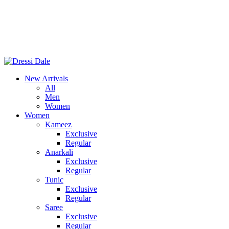
Consult Our Virtual Stylist Call/Whatsapp
+8801325681052
New Arrivals
All
Men
Women
Women
Kameez
Exclusive
Regular
Anarkali
Exclusive
Regular
Tunic
Exclusive
Regular
Saree
Exclusive
Regular