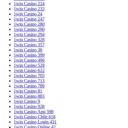
1win Casino 224
1win Casino 232
1win Casino 24
1win Casino 247
1win Casino 280
1win Casino 290
1win Casino 294
1win Casino 328
1win Casino 357
1win Casino 38
1win Casino 399
1win Casino 496
1win Casino 528
1win Casino 622
1win Casino 705
1win Casino 713
1win Casino 789
1win Casino 81
1win Casino 883
1win Casino 9
1win Casino 928
1win Casino App 598
1win Casino Chile 618
1win Casino Login 431
1win Casino Online 42