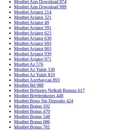
Mostbet App Download 874
Mostbet App Download 999
Mostbet Aviator 214
Mostbet Aviator 321
Mostbet Aviator 49
Mostbet Aviator 591
Mostbet Aviator 623
Mostbet Aviator 630
Mostbet Aviator 693
Mostbet Aviator 903
Mostbet Aviator 939
Mostbet Aviator 971
Mostbet Az 576
Mostbet Az Yukle 530
Mostbet Az Yukle 819
Mostbet Azerbaycan 893
Mostbet Bd 988
Mostbet Befizetes Nelkuli Bonusz 617
Mostbet Bejelentkezes 448
Mostbet Bono Sin Deposito 424
Mostbet Bonus 192
Mostbet Bonus 470
Mostbet Bonus 548
Mostbet Bonus 686
Mostbet Bonus 781