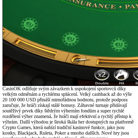
CasinOK odlišuje svým závazkem k uspokojení sportovců díky
velkým odměnám a rychlému splácení. Velký cashback až do výše
20 100 000 USD přináší mimořádnou hodnotu, protože podpora
zaručuje, že hráči získají stálé bonusy. Zábavné turnaje přidávají
soutěživý prvek díky štědrým výherním fondům a super rychlé
rozdělení výher znamená, že hráči mají efektivní a rychlý přístup k
výhrám. Další výhodou je široká škála her dostupných na platformě
Crypto Games, která nabízí tradiční kasinové funkce, jako jsou
kostky, Blackjack, Ruleta, Poker a mnoho dalších. Nové hry jsou