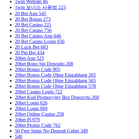
1win Website 86
1win 보너스 사용법 223
20 Bet App 545
20 Bet Bonus 273
20 Bet Casino 221
20 Bet Casino 756
20 Bet Casino App 646
20 Bet Casino Login 656
20 Luck Bet 683
20 Pm Bet 434
20bet App 525
20bet Bono Sin Deposito 208
20bet Bonus Code 905
20bet Bonus Code Ohne Einzahlung 265
20bet Bonus Code Ohne Einzahlung 565
20bet Bonus Code Ohne Einzahlung 578
20bet Casino Login 722
20bet Kod Promocyjny Bez Depozytu 268
20bet Login 626
20bet Login 969
20bet Online Casino 258
20bet Pl 979
20bet Promo Code 762
50 Free Spins No Deposit Ggbet 349
540