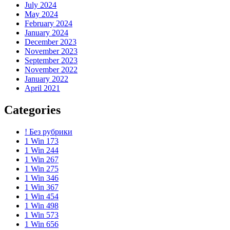
July 2024
May 2024
February 2024
January 2024
December 2023
November 2023
September 2023
November 2022
January 2022
April 2021
Categories
! Без рубрики
1 Win 173
1 Win 244
1 Win 267
1 Win 275
1 Win 346
1 Win 367
1 Win 454
1 Win 498
1 Win 573
1 Win 656