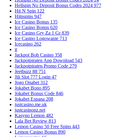
Hellspin No Deposit Bonus Codes 2024 977
Hit N Spin 122
Hitnspins 947
Ice Casino Bonus 135
Ice Casino Bonus 620
Ice Casino Gry Za 1 Gr 839
Ice Casino Logowanie 713
Icecasino 262
it
Jackpot Bob Casino 358
Jackpotpiraten App Download 543
Jackpotpiraten Promo Code 279
Jeetbuzz 88 751
Jili Slot 777 Login 47
Jogo Onabet 312
Jokabet Bono 895
Jokabet Bonus Code 846
Jokabet Espana 208
justcasino.me.uk
justcasinonz.net
Kasyno Lemon 482
Lala Bet Review 813
Lemon Casino 50 Free Spins 443
Lemon Casino Bonus 890