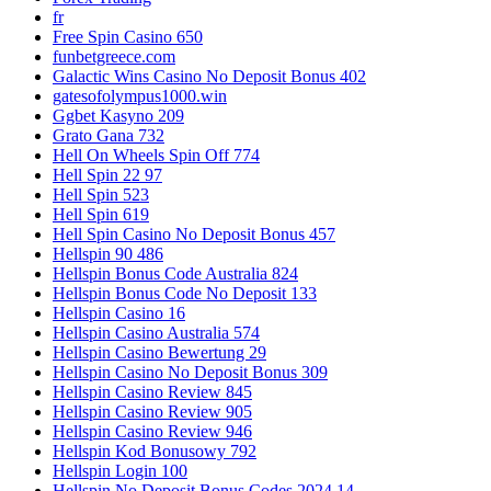
fr
Free Spin Casino 650
funbetgreece.com
Galactic Wins Casino No Deposit Bonus 402
gatesofolympus1000.win
Ggbet Kasyno 209
Grato Gana 732
Hell On Wheels Spin Off 774
Hell Spin 22 97
Hell Spin 523
Hell Spin 619
Hell Spin Casino No Deposit Bonus 457
Hellspin 90 486
Hellspin Bonus Code Australia 824
Hellspin Bonus Code No Deposit 133
Hellspin Casino 16
Hellspin Casino Australia 574
Hellspin Casino Bewertung 29
Hellspin Casino No Deposit Bonus 309
Hellspin Casino Review 845
Hellspin Casino Review 905
Hellspin Casino Review 946
Hellspin Kod Bonusowy 792
Hellspin Login 100
Hellspin No Deposit Bonus Codes 2024 14