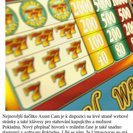
Nejnovější tlačítko Assist Cam je k dispozici na levé straně webové
stránky a také klávesy pro stahování kupujícího a možnost
Pokladna. Nový přepínač hovorů v reálném čase je také snadno
dostupný v softwaru Pokladna. Líbí se nám, že Uptownaces.eu má