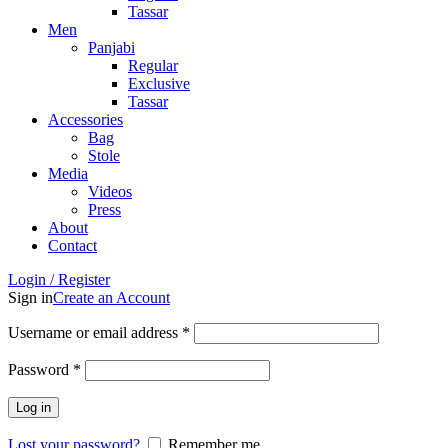
Tassar
Men
Panjabi
Regular
Exclusive
Tassar
Accessories
Bag
Stole
Media
Videos
Press
About
Contact
Login / Register
Sign in
Create an Account
Username or email address
*
Password
*
Log in
Lost your password?
Remember me