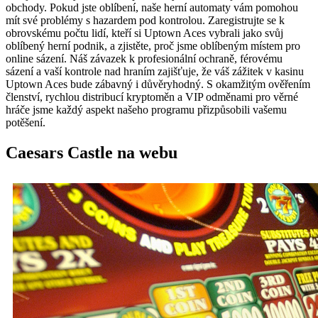
obchody. Pokud jste oblíbení, naše herní automaty vám pomohou
mít své problémy s hazardem pod kontrolou. Zaregistrujte se k
obrovskému počtu lidí, kteří si Uptown Aces vybrali jako svůj
oblíbený herní podnik, a zjistěte, proč jsme oblíbeným místem pro
online sázení. Náš závazek k profesionální ochraně, férovému
sázení a vaší kontrole nad hraním zajišťuje, že váš zážitek v kasinu
Uptown Aces bude zábavný i důvěryhodný. S okamžitým ověřením
členství, rychlou distribucí kryptoměn a VIP odměnami pro věrné
hráče jsme každý aspekt našeho programu přizpůsobili vašemu
potěšení.
Caesars Castle na webu