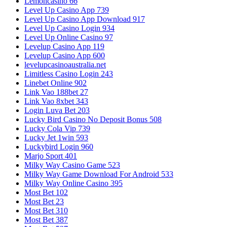
Lemoncasino 66
Level Up Casino App 739
Level Up Casino App Download 917
Level Up Casino Login 934
Level Up Online Casino 97
Levelup Casino App 119
Levelup Casino App 600
levelupcasinoaustralia.net
Limitless Casino Login 243
Linebet Online 902
Link Vao 188bet 27
Link Vao 8xbet 343
Login Luva Bet 203
Lucky Bird Casino No Deposit Bonus 508
Lucky Cola Vip 739
Lucky Jet 1win 593
Luckybird Login 960
Marjo Sport 401
Milky Way Casino Game 523
Milky Way Game Download For Android 533
Milky Way Online Casino 395
Most Bet 102
Most Bet 23
Most Bet 310
Most Bet 387