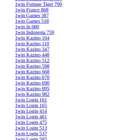
1win Fortune Tiger 799
1win France 868
1win Games 387
1win Games 518
1win In 680
1win Indonesia 759
1win Kazino 104
1win Kazino 110
1win Kazino 347
1win Kazino 448
1win Kazino 512
1win Kazino 598
1win Kazino 668
1win Kazino 670
1win Kazino 690
1win Kazino 895
1win Kazino 982
1win Login 161
1win Login 165
1win Login 414
1win Login 461
1win Login 475
1win Login 513
1win Login 537
1win Login 585