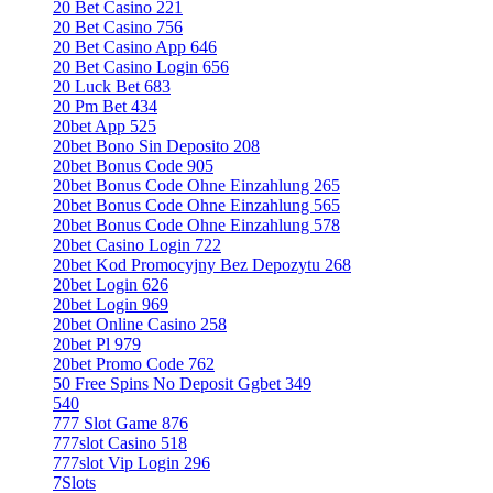
20 Bet Casino 221
20 Bet Casino 756
20 Bet Casino App 646
20 Bet Casino Login 656
20 Luck Bet 683
20 Pm Bet 434
20bet App 525
20bet Bono Sin Deposito 208
20bet Bonus Code 905
20bet Bonus Code Ohne Einzahlung 265
20bet Bonus Code Ohne Einzahlung 565
20bet Bonus Code Ohne Einzahlung 578
20bet Casino Login 722
20bet Kod Promocyjny Bez Depozytu 268
20bet Login 626
20bet Login 969
20bet Online Casino 258
20bet Pl 979
20bet Promo Code 762
50 Free Spins No Deposit Ggbet 349
540
777 Slot Game 876
777slot Casino 518
777slot Vip Login 296
7Slots