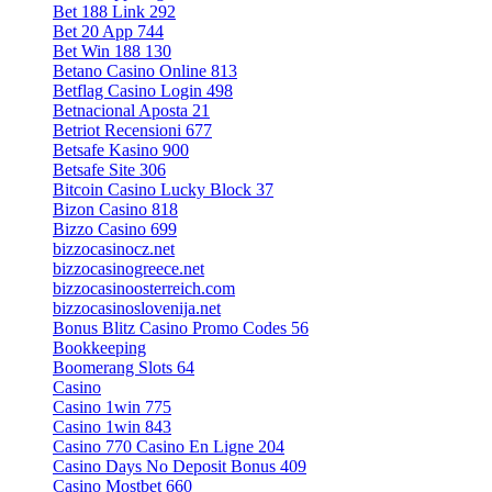
Bet 188 Link 292
Bet 20 App 744
Bet Win 188 130
Betano Casino Online 813
Betflag Casino Login 498
Betnacional Aposta 21
Betriot Recensioni 677
Betsafe Kasino 900
Betsafe Site 306
Bitcoin Casino Lucky Block 37
Bizon Casino 818
Bizzo Casino 699
bizzocasinocz.net
bizzocasinogreece.net
bizzocasinoosterreich.com
bizzocasinoslovenija.net
Bonus Blitz Casino Promo Codes 56
Bookkeeping
Boomerang Slots 64
Casino
Casino 1win 775
Casino 1win 843
Casino 770 Casino En Ligne 204
Casino Days No Deposit Bonus 409
Casino Mostbet 660