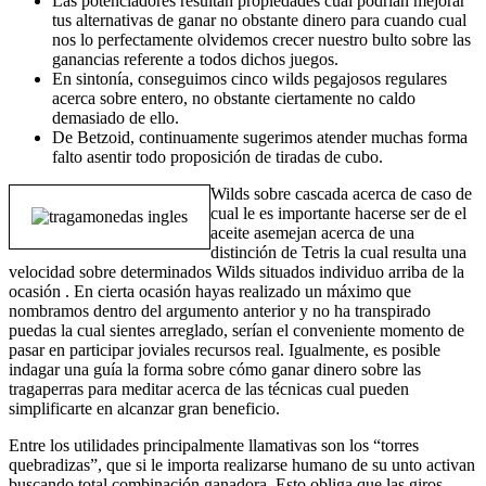
Las potenciadores resultan propiedades cual podrían mejorar
tus alternativas de ganar no obstante dinero para cuando cual
nos lo perfectamente olvidemos crecer nuestro bulto sobre las
ganancias referente a todos dichos juegos.
En sintonía, conseguimos cinco wilds pegajosos regulares
acerca sobre entero, no obstante ciertamente no caldo
demasiado de ello.
De Betzoid, continuamente sugerimos atender muchas forma
falto asentir todo proposición de tiradas de cubo.
Wilds sobre cascada acerca de caso de
cual le es importante hacerse ser de el
aceite asemejan acerca de una
distinción de Tetris la cual resulta una
velocidad sobre determinados Wilds situados individuo arriba de la
ocasión . En cierta ocasión hayas realizado un máximo que
nombramos dentro del argumento anterior y no ha transpirado
puedas la cual sientes arreglado, serí­an el conveniente momento de
pasar en participar joviales recursos real. Igualmente, es posible
indagar una guía la forma sobre cómo ganar dinero sobre las
tragaperras para meditar acerca de las técnicas cual pueden
simplificarte en alcanzar gran beneficio.
Entre los utilidades principalmente llamativas son los “torres
quebradizas”, que si le importa realizarse humano de su unto activan
buscando total combinación ganadora. Esto obliga que las giros