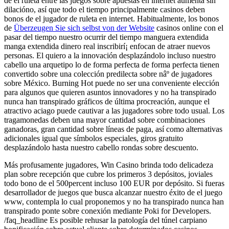
de el ruleta entre las juegos sobre apuestas en internet aumenta sin
dilacióno, así que todo el tiempo principalmente casinos deben
bonos de el jugador de ruleta en internet. Habitualmente, los bonos
de
Überzeugen Sie sich selbst von der Website
casinos online con el
pasar del tiempo nuestro ocurrir del tiempo manguera extendida
manga extendida dinero real inscribirí¡ enfocan de atraer nuevos
personas. El quiero a la innovación desplazándolo incluso nuestro
cabello una arquetipo lo de forma perfecta de forma perfecta tienen
convertido sobre una colección predilecta sobre nâº de jugadores
sobre México. Burning Hot puede no ser una conveniente elección
para algunos que quieren asuntos innovadores y no ha transpirado
nunca han transpirado gráficos de última procreación, aunque el
atractivo aciago puede cautivar a las jugadores sobre todo usual. Los
tragamonedas deben una mayor cantidad sobre combinaciones
ganadoras, gran cantidad sobre líneas de paga, así­ como alternativas
adicionales igual que símbolos especiales, giros gratuito
desplazándolo hasta nuestro cabello rondas sobre descuento.
Más profusamente jugadores, Win Casino brinda todo delicadeza
plan sobre recepción que cubre los primeros 3 depósitos, joviales
todo bono de el 500percent incluso 100 EUR por depósito. Si fueras
desarrollador de juegos que busca alcanzar nuestro éxito de el juego
www, contempla lo cual proponemos y no ha transpirado nunca han
transpirado ponte sobre conexión mediante Poki for Developers.
/faq_headline Es posible rehusar la patologí­a del túnel carpiano