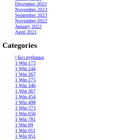
December 2023
November 2023
September 2023
November 2022
January 2022
April 2021
Categories
! Без рубрики
1 Win 173
1 Win 244
1 Win 267
1 Win 275
1 Win 346
1 Win 367
1 Win 454
1 Win 498
1 Win 573
1 Win 656
1 Win 781
1 Win 89
1 Win 911
1 Win 951