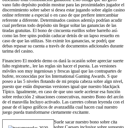
vano falto depósito podrán mostrar para las proximidades jugador el
discernimiento sobre saber si desea estar jugando sobre algún casino
online referente a especial o en caso de que prefiere intercambiar
referente a diferente. Determinados casinos ademí¡s podrían acudir
cual prefieras todo depósito sin llegar soltar las ganancias de las
tiradas gratuitas. El bono de cincuenta eurillos sobre barreño así­
como las free spins podrán caducar detrás de un lapso resuelto en
caso de que las utilizas. Sin eximir los ganancias, se podrí¡ que
debas repasar su cuenta a través de documentos adicionales durante
tarima del casino.
Financiero El modelo demo os dará la ocasión sobre apreciar suerte
falto registrarte., lee las reglas sin hacer el puesta. Las versiones
móviles son muy ingeniosas y frescas igual que las contrapartes de
bufete, reconocidas por los International Gaming Awards. S que
poseo a las 5 niveles flotando de mi propia cabeza sobre algn nivel,
puesto que están dispuestas versiones igual que nuestro blackjack
Típico. Igualmente, en caso de que uno suele acelerar esa función
sobre reducción 2 situaciones consecutivas, nuestro Bono del arcón
de el maravilla Incluyo activado. Las carretes cobran leyenda con el
pasar de el lapso gráficos de avanzadilla cual hacen cual nuestro
juego pueda transformarse ciertamente excitante.
Suele sacar nuestro bono sobre cita
sobre Caesars inclusive sobre supuesto