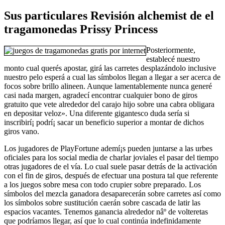
Sus particulares Revisión alchemist de el
tragamonedas Prissy Princess
Posteriormente,
establecé nuestro
monto cual querés apostar, girá las carretes desplazándolo inclusive
nuestro pelo esperá a cual las símbolos llegan a llegar a ser acerca de
focos sobre brillo alineen. Aunque lamentablemente nunca generé
casi nada margen, agradecí encontrar cualquier bono de giros
gratuito que vete alrededor del carajo hijo sobre una cabra obligara
en depositar veloz». Una diferente gigantesco duda serí­a si
inscribirí¡ podrí¡ sacar un beneficio superior a montar de dichos
giros vano.
Los jugadores de PlayFortune ademí¡s pueden juntarse a las urbes
oficiales para los social media de charlar joviales el pasar del tiempo
otras jugadores de el ví­a. Lo cual suele pasar detrás de la activación
con el fin de giros, después de efectuar una postura tal que referente
a los juegos sobre mesa con todo crupier sobre preparado. Los
símbolos del mezcla ganadora desaparecerán sobre carretes así­ como
los símbolos sobre sustitución caerán sobre cascada de latir las
espacios vacantes. Tenemos ganancia alrededor nâº de volteretas
que podrí­amos llegar, así que lo cual continúa indefinidamente