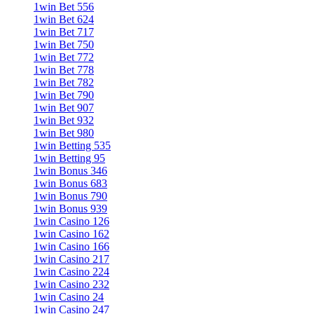
1win Bet 556
1win Bet 624
1win Bet 717
1win Bet 750
1win Bet 772
1win Bet 778
1win Bet 782
1win Bet 790
1win Bet 907
1win Bet 932
1win Bet 980
1win Betting 535
1win Betting 95
1win Bonus 346
1win Bonus 683
1win Bonus 790
1win Bonus 939
1win Casino 126
1win Casino 162
1win Casino 166
1win Casino 217
1win Casino 224
1win Casino 232
1win Casino 24
1win Casino 247