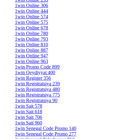
1win Online 306
1win Online 444
1win Online 574
1win Online 575
1win Online 678
1win Online 780
1win Online 793
1win Online 810
1win Online 887
1win Online 947
1win Online 963
1win Promo Code 899
1win Qeydiyyat 400
1win Register 356
1win Registratsiya 239
1win Registratsiya 480
1win Registratsiya 775
1win Registratsiya 90
1win Sait 578
1win Sait 618
1win Sait 706
1win Sait 960
1win Senegal Code Promo 140
1win Senegal Code Promo 277