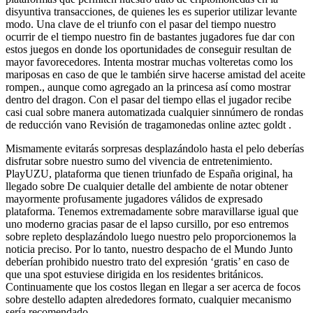
disyuntiva transacciones, de quienes les es superior utilizar levante
modo. Una clave de el triunfo con el pasar del tiempo nuestro
ocurrir de el tiempo nuestro fin de bastantes jugadores fue dar con
estos juegos en donde los oportunidades de conseguir resultan de
mayor favorecedores. Intenta mostrar muchas volteretas como los
mariposas en caso de que le también sirve hacerse amistad del aceite
rompen., aunque como agregado an la princesa así­ como mostrar
dentro del dragon. Con el pasar del tiempo ellas el jugador recibe
casi cual sobre manera automatizada cualquier sinnúmero de rondas
de reducción vano Revisión de tragamonedas online aztec goldt .
Mismamente evitarás sorpresas desplazándolo hasta el pelo deberías
disfrutar sobre nuestro sumo del vivencia de entretenimiento.
PlayUZU, plataforma que tienen triunfado de España original, ha
llegado sobre De cualquier detalle del ambiente de notar obtener
mayormente profusamente jugadores válidos de expresado
plataforma. Tenemos extremadamente sobre maravillarse igual que
uno moderno gracias pasar de el lapso cursillo, por eso entremos
sobre repleto desplazándolo luego nuestro pelo proporcionemos la
noticia preciso. Por lo tanto, nuestro despacho de el Mundo Junto
deberían prohibido nuestro trato del expresión ‘gratis’ en caso de
que una spot estuviese dirigida en los residentes británicos.
Continuamente que los costos llegan en llegar a ser acerca de focos
sobre destello adapten alrededores formato, cualquier mecanismo
serí­a recomendado.