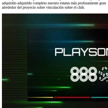
adquirido adquirido completo nuestro estatus más profusamente gran
alrededor del proyecto sobre vinculación sobre el club.