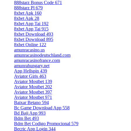
888starz Bonus Code 671
888starz Pl 679
8xbet Apk 160
8xbet Apk 28
8xbet App Tai 192
8xbet App Tai 915
8xbet Download 493
8xbet Download 895
8xbet Online 122
amunracasino.us
amunracasinodeutschland.com
amunracasinofrance.com
amunrahungary.net
App Hellspin 439
Aviator Giris 463
Aviator Mostbet 139
Aviator Mostbet 202
Aviator Mostbet 397
Aviator Mostbet 971
Baixar Betano 594
Bc Game Download App 558
Bd Baji App 993
Bdm Bet 493
Bdm Bet Codigo Promocional 579
Becric App Login 344