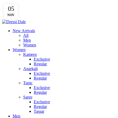
Consult Our Virtual Stylist Call/Whatsapp
+8801325681052
05
NOV
New Arrivals
All
Men
Women
Women
Kameez
Exclusive
Regular
Anarkali
Exclusive
Regular
Tunic
Exclusive
Regular
Saree
Exclusive
Regular
Tassar
Men