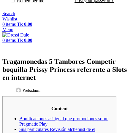
Lost your password?
Remember me
Search
Wishlist
0
items
Tk
0.00
Menu
0
items
Tk
0.00
UNCATEGORIZED
Tragamonedas 5 Tambores Competir
boquilla Prissy Princess referente a Slots
en internet
Webadmin
Content
Bonificaciones así­ igual que promociones sobre
Pragmatic Play
Sus particulares Revisión alchemist de el