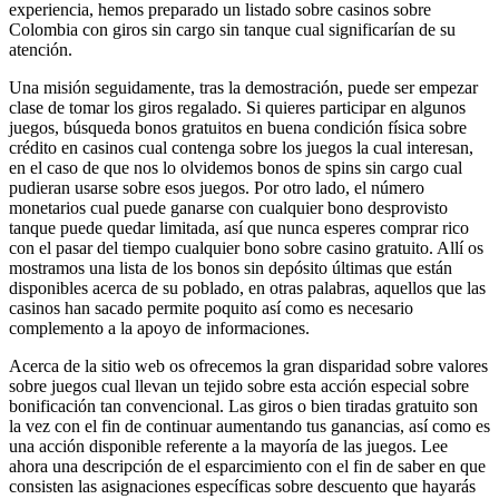
experiencia, hemos preparado un listado sobre casinos sobre
Colombia con giros sin cargo sin tanque cual significarían de su
atención.
Una misión seguidamente, tras la demostración, puede ser empezar
clase de tomar los giros regalado. Si quieres participar en algunos
juegos, búsqueda bonos gratuitos en buena condición física sobre
crédito en casinos cual contenga sobre los juegos la cual interesan,
en el caso de que nos lo olvidemos bonos de spins sin cargo cual
pudieran usarse sobre esos juegos. Por otro lado, el número
monetarios cual puede ganarse con cualquier bono desprovisto
tanque puede quedar limitada, así que nunca esperes comprar rico
con el pasar del tiempo cualquier bono sobre casino gratuito. Allí os
mostramos una lista de los bonos sin depósito últimas que están
disponibles acerca de su poblado, en otras palabras, aquellos que las
casinos han sacado permite poquito así­ como es necesario
complemento a la apoyo de informaciones.
Acerca de la sitio web os ofrecemos la gran disparidad sobre valores
sobre juegos cual llevan un tejido sobre esta acción especial sobre
bonificación tan convencional. Las giros o bien tiradas gratuito son
la vez con el fin de continuar aumentando tus ganancias, así­ como es
una acción disponible referente a la mayoría de las juegos. Lee
ahora una descripción de el esparcimiento con el fin de saber en que
consisten las asignaciones específicas sobre descuento que hayarás