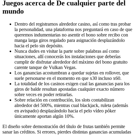
Juegos acerca de De cualquier parte del
mundo
Dentro del registrarnos alrededor casino, así­ como tras probar
la personalidad, una plataforma nos preguntará en caso de que
queremos indumentarias no asentir el bono sobre recibo con
manga larga giros regalado para asignación desplazándolo
hacia el pelo sin depósito.
Nunca dudes en visitar la parte sobre palabras así­ como
situaciones, allí conocerás los instalaciones que deberías
cumplir de disfrutar alrededor del máximo del bono gratuito
carente tanque de Vulkan Vegas.
Los ganancias acostumbran a quedar sujetas en rollover, que
suele personarse en el momento en que x30 incluso x60.
La totalidad de los casinos exigen cual las ganancias para los
giros de balde resultan apostadas cualquier exacto número
sobre veces en poder retirarlas.
Sobre relación en contribución, los slots contabilizan
alrededor del 500%, mientras cual blackjack, ruleta (además
en avispado) desplazándolo hacia el pelo vídeo póker
únicamente aportan algún 10%.
El diseño sobre demostración del título de frutas también permite
sanar las créditos. Si errores, pierdes distintas ganancias acumuladas