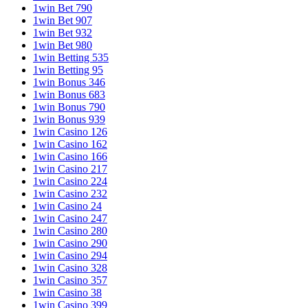
1win Bet 790
1win Bet 907
1win Bet 932
1win Bet 980
1win Betting 535
1win Betting 95
1win Bonus 346
1win Bonus 683
1win Bonus 790
1win Bonus 939
1win Casino 126
1win Casino 162
1win Casino 166
1win Casino 217
1win Casino 224
1win Casino 232
1win Casino 24
1win Casino 247
1win Casino 280
1win Casino 290
1win Casino 294
1win Casino 328
1win Casino 357
1win Casino 38
1win Casino 399