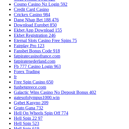
Cosmo Casino Nz Login 592
Credit Card Casino
Crickex Casino 984
Dang Nhap Bet 188 476
Download Eurobet 850
Ekbet App Download 155
Ekbet Registration 246
Eternal Slots Casino Free Spins 75
Fairplay Pro 123
Fansbet Bonus Code 918
fatpiratecasinofrance.com
fatpiratenederland.com
Fb 777 Casino Login 963
Forex Trading
fr
Free Spin Casino 650
funbetgreece.com
Galactic Wins Casino No Deposit Bonus 402
gatesofolympus1000.win
Ggbet Kasyno 209
Grato Gana 732
Hell On Wheels Spin Off 774
Hell Spin 22 97
Hell Spin 523
Hell Spin 619