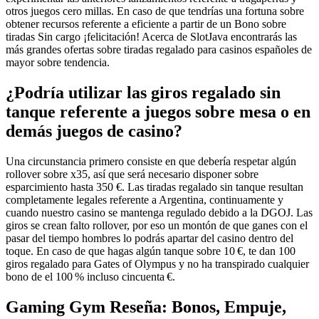
otros juegos cero millas. En caso de que tendrí­as una fortuna sobre
obtener recursos referente a eficiente a partir de un Bono sobre
tiradas Sin cargo ¡felicitación! Acerca de SlotJava encontrarás las
más grandes ofertas sobre tiradas regalado para casinos españoles de
mayor sobre tendencia.
¿Podría utilizar las giros regalado sin
tanque referente a juegos sobre mesa o en
demás juegos de casino?
Una circunstancia primero consiste en que debería respetar algún
rollover sobre x35, así que será necesario disponer sobre
esparcimiento hasta 350 €. Las tiradas regalado sin tanque resultan
completamente legales referente a Argentina, continuamente y
cuando nuestro casino se mantenga regulado debido a la DGOJ. Las
giros se crean falto rollover, por eso un montón de que ganes con el
pasar del tiempo hombres lo podrás apartar del casino dentro del
toque. En caso de que hagas algún tanque sobre 10 €, te dan 100
giros regalado para Gates of Olympus y no ha transpirado cualquier
bono de el 100 % incluso cincuenta €.
Gaming Gym Reseña: Bonos, Empuje,