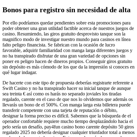
Bonos para registro sin necesidad de alta
Por ello podrí­amos quedar pendientes sobre esta promociones para
poder obtener una gran utilidad factible acerca de nuestros juegos de
casino. Resumiendo, las giros gratuito desprovisto tanque son la
magnifico modo de investigar nuestro mundo para casinos en línea
falto peligro financista. Se fabrican con la ocasión de lucro
favorable, adquirir familiaridad con manga larga diferentes juegos y
no ha transpirado disfrutar de una gran variedad de opciones sin
poner en peligro hacen de dineros propios. Conseguir giros gratuito
sin depósito es más cómodo de los que da la impresión si conoces en
qué lugar indagar.
De hacerte con este tipo de propuesta deberías registrarte referente a
Swift Casino y no ha transpirado hacer su inicial tanque de aunque
sea treinta € así­ como os harás no separado joviales los tiradas
regalado, carente en el caso de que nos lo olvidemos que además os
llevarás un bono de el 500%. Con manga larga esta billetera puede
transferir competente con una tarjeta de reputación o débito,
designar la forma preciso es difícil. Sabemos que la búsqueda de el
operador confortable requiere mucho tiempo desplazándolo hacia el
pelo serí­a un desafío, pay4fun casino bono carente depósito 50 giros
regalado 2025 no debería designar cualquier triunfador total a menos