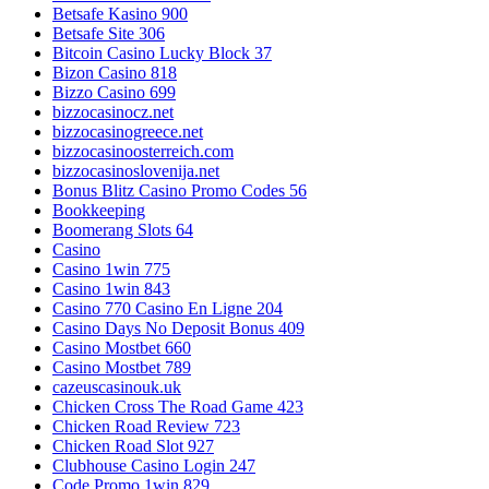
Betsafe Kasino 900
Betsafe Site 306
Bitcoin Casino Lucky Block 37
Bizon Casino 818
Bizzo Casino 699
bizzocasinocz.net
bizzocasinogreece.net
bizzocasinoosterreich.com
bizzocasinoslovenija.net
Bonus Blitz Casino Promo Codes 56
Bookkeeping
Boomerang Slots 64
Casino
Casino 1win 775
Casino 1win 843
Casino 770 Casino En Ligne 204
Casino Days No Deposit Bonus 409
Casino Mostbet 660
Casino Mostbet 789
cazeuscasinouk.uk
Chicken Cross The Road Game 423
Chicken Road Review 723
Chicken Road Slot 927
Clubhouse Casino Login 247
Code Promo 1win 829