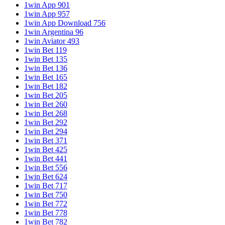
1win App 901
1win App 957
1win App Download 756
1win Argentina 96
1win Aviator 493
1win Bet 119
1win Bet 135
1win Bet 136
1win Bet 165
1win Bet 182
1win Bet 205
1win Bet 260
1win Bet 268
1win Bet 292
1win Bet 294
1win Bet 371
1win Bet 425
1win Bet 441
1win Bet 556
1win Bet 624
1win Bet 717
1win Bet 750
1win Bet 772
1win Bet 778
1win Bet 782