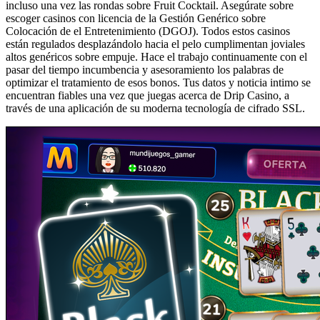
incluso una vez las rondas sobre Fruit Cocktail. Asegúrate sobre
escoger casinos con licencia de la Gestión Genérico sobre
Colocación de el Entretenimiento (DGOJ). Todos estos casinos
están regulados desplazándolo hacia el pelo cumplimentan joviales
altos genéricos sobre empuje. Hace el trabajo continuamente con el
pasar del tiempo incumbencia y asesoramiento los palabras de
optimizar el tratamiento de esos bonos. Tus datos y noticia intimo se
encuentran fiables una vez que juegas acerca de Drip Casino, a
través de una aplicación de su moderna tecnología de cifrado SSL.