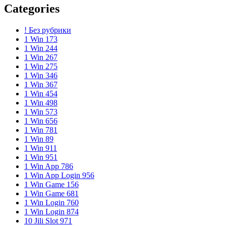
Categories
! Без рубрики
1 Win 173
1 Win 244
1 Win 267
1 Win 275
1 Win 346
1 Win 367
1 Win 454
1 Win 498
1 Win 573
1 Win 656
1 Win 781
1 Win 89
1 Win 911
1 Win 951
1 Win App 786
1 Win App Login 956
1 Win Game 156
1 Win Game 681
1 Win Login 760
1 Win Login 874
10 Jili Slot 971