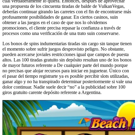
cual verdaderamente lo quiera. Entonces, después de aprovechar
una propuesta de los cincuenta tiradas de balde de VulkanVegas,
deberías continuar girando las carretes con el fin de encontrarse más
profusamente posibilidades de ganar. En ciertos casinos, suin
obtener a las juegos en el caso de que nos lo olvidemos
promociones, el cliente precisa repasar la confianza a través de
procesos como una verificación de una trato suin conservarse.
Los bonos de spins indumentarias tiradas sin cargo sin tanque tienen
el momento sobre sufrir juegos desprovisto peligro. No obstante,
pueden acercarse joviales restricciones igual que campos de puesta
altos. Las 100 tiradas gratuito sin depósito resultan uno de los bonos
de mayor futuros referente a De cualquier parte del mundo porque
no precisas que alojar recursos para iniciar en juguetear. Único con
el pasar del tiempo registrarte ya es posible percibir slots utilizadas,
ganar algo y no ha transpirado determinar posteriormente si vale una
dolor continuar. Nadie suele decir “no” a la publicidad sobre 100
giros gratuito carente depósito referente a Argentina.