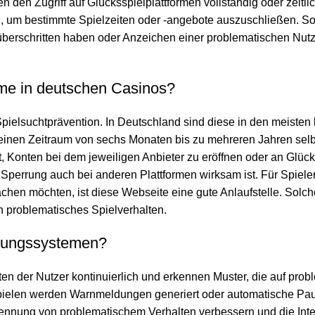
den Zugriff auf Glücksspielplattformen vollständig oder zeitlic
en, um bestimmte Spielzeiten oder -angebote auszuschließen. S
ts überschritten haben oder Anzeichen einer problematischen Nut
mme in deutschen Casinos?
ielsuchtprävention. In Deutschland sind diese in den meisten l
r einen Zeitraum von sechs Monaten bis zu mehreren Jahren selb
et, Konten bei dem jeweiligen Anbieter zu eröffnen oder an Glüc
Sperrung auch bei anderen Plattformen wirksam ist. Für Spieler,
achen möchten, ist diese Webseite eine gute Anlaufstelle. Sol
 problematisches Spielverhalten.
chungssystemen?
n der Nutzer kontinuierlich und erkennen Muster, die auf prob
Spielen werden Warnmeldungen generiert oder automatische Pa
kennung von problematischem Verhalten verbessern und die Int