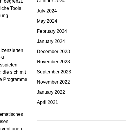
October 2024
h begrenzt.
olche Tools
July 2024
zung
May 2024
February 2024
January 2024
izenzierten
December 2023
st
November 2023
ksspielen
September 2023
 die sich mit
che Programme
November 2022
January 2022
April 2021
lematisches
usen
erventionen