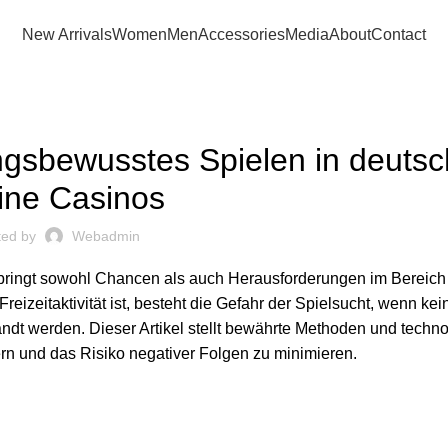
Consult Our Virtual Stylist Call/Whatsapp
+8801325681052
New Arrivals
Women
Men
Accessories
Media
About
Contact
UNCATEGORIZED
ungsbewusstes Spielen in deuts
ine Casinos
ted by
Webadmin
ringt sowohl Chancen als auch Herausforderungen im Bereich
reizeitaktivität ist, besteht die Gefahr der Spielsucht, wenn ke
ndt werden. Dieser Artikel stellt bewährte Methoden und techn
ern und das Risiko negativer Folgen zu minimieren.