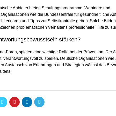
e deutsche Anbieter bieten Schulungsprogramme, Webinare und
 Organisationen wie die Bundeszentrale für gesundheitliche Au
ucht erklären und Tipps zur Selbstkontrolle geben. Solche Bild
nzeichen problematischen Verhaltens professionelle Hilfe zu su
twortungsbewusstsein stärken?
ne-Foren, spielen eine wichtige Rolle bei der Prävention. Der 
on, verantwortungsvoll zu spielen. Deutsche Organisationen wie
 den Austausch von Erfahrungen und Strategien wächst das Bewu
altens.