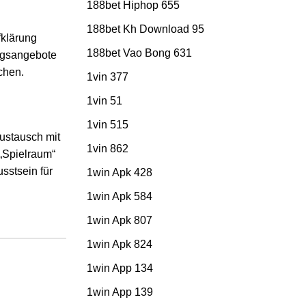
188bet Hiphop 655
188bet Kh Download 95
fklärung
188bet Vao Bong 631
ungsangebote
chen.
1vin 377
1vin 51
1vin 515
Austausch mit
1vin 862
 „Spielraum“
sstsein für
1win Apk 428
1win Apk 584
1win Apk 807
1win Apk 824
1win App 134
1win App 139