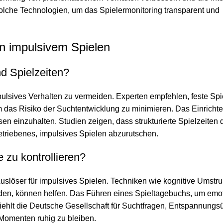
solche Technologien, um das Spielermonitoring transparent und
n impulsivem Spielen
d Spielzeiten?
pulsives Verhalten zu vermeiden. Experten empfehlen, feste Spi
m das Risiko der Suchtentwicklung zu minimieren. Das Einricht
 einzuhalten. Studien zeigen, dass strukturierte Spielzeiten d
getriebenes, impulsives Spielen abzurutschen.
 zu kontrollieren?
uslöser für impulsives Spielen. Techniken wie kognitive Umstru
den, können helfen. Das Führen eines Spieltagebuchs, um emo
pfiehlt die Deutsche Gesellschaft für Suchtfragen, Entspannung
omenten ruhig zu bleiben.