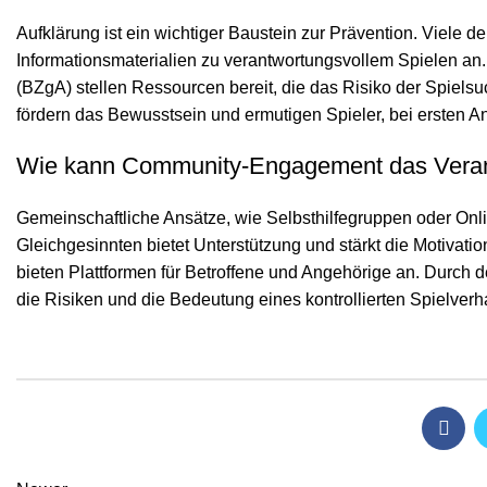
Aufklärung ist ein wichtiger Baustein zur Prävention. Viel
Informationsmaterialien zu verantwortungsvollem Spielen an.
(BZgA) stellen Ressourcen bereit, die das Risiko der Spiels
fördern das Bewusstsein und ermutigen Spieler, bei ersten A
Wie kann Community-Engagement das Veran
Gemeinschaftliche Ansätze, wie Selbsthilfegruppen oder Onli
Gleichgesinnten bietet Unterstützung und stärkt die Motivati
bieten Plattformen für Betroffene und Angehörige an. Durch
die Risiken und die Bedeutung eines kontrollierten Spielverh