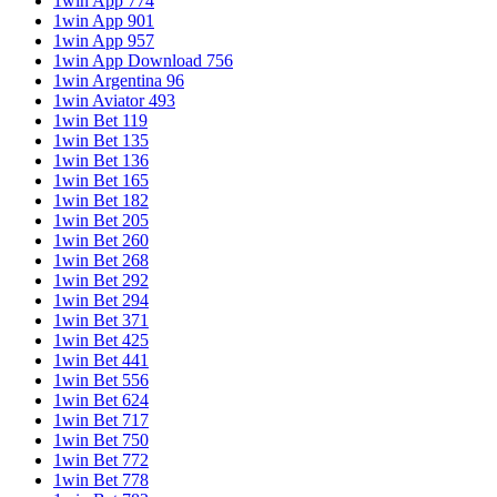
1win App 774
1win App 901
1win App 957
1win App Download 756
1win Argentina 96
1win Aviator 493
1win Bet 119
1win Bet 135
1win Bet 136
1win Bet 165
1win Bet 182
1win Bet 205
1win Bet 260
1win Bet 268
1win Bet 292
1win Bet 294
1win Bet 371
1win Bet 425
1win Bet 441
1win Bet 556
1win Bet 624
1win Bet 717
1win Bet 750
1win Bet 772
1win Bet 778