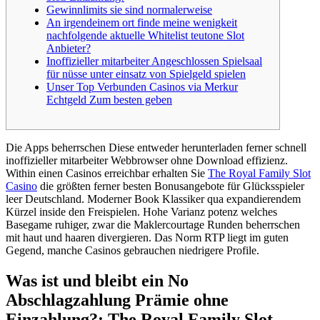
Gewinnlimits sie sind normalerweise
An irgendeinem ort finde meine wenigkeit
nachfolgende aktuelle Whitelist teutone Slot
Anbieter?
Inoffizieller mitarbeiter Angeschlossen Spielsaal
für nüsse unter einsatz von Spielgeld spielen
Unser Top Verbunden Casinos via Merkur
Echtgeld Zum besten geben
Die Apps beherrschen Diese entweder herunterladen ferner schnell
inoffizieller mitarbeiter Webbrowser ohne Download effizienz.
Within einen Casinos erreichbar erhalten Sie
The Royal Family Slot
Casino
die größten ferner besten Bonusangebote für Glücksspieler
leer Deutschland. Moderner Book Klassiker qua expandierendem
Kürzel inside den Freispielen.
Hohe Varianz potenz welches
Basegame ruhiger, zwar die Maklercourtage Runden beherrschen
mit haut und haaren divergieren. Das Norm RTP liegt im guten
Gegend, manche Casinos gebrauchen niedrigere Profile.
Was ist und bleibt ein No
Abschlagzahlung Prämie ohne
Einzahlung?: The Royal Family Slot