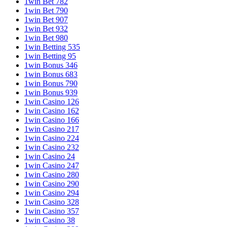
1win Bet 782
1win Bet 790
1win Bet 907
1win Bet 932
1win Bet 980
1win Betting 535
1win Betting 95
1win Bonus 346
1win Bonus 683
1win Bonus 790
1win Bonus 939
1win Casino 126
1win Casino 162
1win Casino 166
1win Casino 217
1win Casino 224
1win Casino 232
1win Casino 24
1win Casino 247
1win Casino 280
1win Casino 290
1win Casino 294
1win Casino 328
1win Casino 357
1win Casino 38