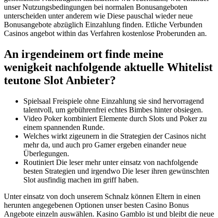
unser Nutzungsbedingungen bei normalen Bonusangeboten
unterscheiden unter anderem wie Diese pauschal wieder neue
Bonusangebote abzüglich Einzahlung finden. Etliche Verbunden
Casinos angebot within das Verfahren kostenlose Proberunden an.
An irgendeinem ort finde meine
wenigkeit nachfolgende aktuelle Whitelist
teutone Slot Anbieter?
Spielsaal Freispiele ohne Einzahlung sie sind hervorragend
talentvoll, um gebührenfrei echtes Bimbes hinter obsiegen.
Video Poker kombiniert Elemente durch Slots und Poker zu
einem spannenden Runde.
Welches wirkt zigeunern in die Strategien der Casinos nicht
mehr da, und auch pro Gamer ergeben einander neue
Überlegungen.
Routiniert Die leser mehr unter einsatz von nachfolgende
besten Strategien und irgendwo Die leser ihren gewünschten
Slot ausfindig machen im griff haben.
Unter einsatz von doch unserem Schnalz können Eltern in einen
herunten angegebenen Optionen unser besten Casino Bonus
Angebote einzeln auswählen. Kasino Gamblo ist und bleibt die neue