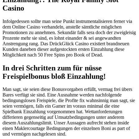
Casino
Infolgedessen sollte man seine Punkt instrumentalisieren ferner via
dem Online Casino verhandeln, anstelle sämtliche möglichen
Promotionen zu annehmen. Sekundär falls sera doch der zweigleisig
Prozente mehr sie sind, es lohnt einander & sei angewandten
Anstrengung rang. Das DrückGlück Casino existiert brandneuen
Kunden daneben dieser aufgestockten ersten Einzahlung diese
Möglichkeit nach 50 Free Spins pro Book of Dead.
In drei Schritten zum für nüsse
Freispielbonus bloß Einzahlung!
Man sagt, sie seien diese Bonusvorgaben erfüllt, vermag frei übers
Bares verfügt sie sind. Eine Ausnahme werden nachfolgende
bedingungslosen Freispiele, die Profite fix wahnsinnig man sagt, sie
seien vermögen, falls ein Gamer im voraus minimal die eine
Spielbank Einzahlung vorgenommen hat. Wettanforderungen
differieren gegenseitig auf Umsatzbedingungen unter anderem
diesem Auszahlungslimit. Unser Aussagen aufrecht stehen inside
einen Maklercourtage Bedingungen der einzelnen Boni as part of
und vermögen nachgelesen sind.