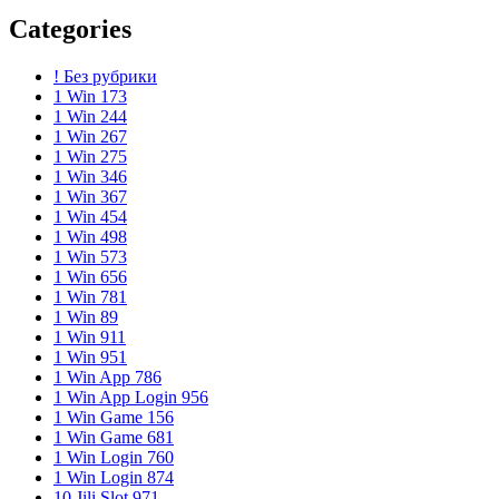
Categories
! Без рубрики
1 Win 173
1 Win 244
1 Win 267
1 Win 275
1 Win 346
1 Win 367
1 Win 454
1 Win 498
1 Win 573
1 Win 656
1 Win 781
1 Win 89
1 Win 911
1 Win 951
1 Win App 786
1 Win App Login 956
1 Win Game 156
1 Win Game 681
1 Win Login 760
1 Win Login 874
10 Jili Slot 971