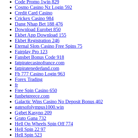
Code Promo 1win 829
Cosmo Casino Nz Login 592
Credit Card Casino
Crickex Casino 984
Dang Nhap Bet 188 476
Download Eurobet 850
Ekbet App Download 155
Ekbet Registration 246
Eternal Slots Casino Free Spins 75
Fairplay Pro 123
Fansbet Bonus Code 918
fatpiratecasinofrance.com
fatpiratenederland.com
Fb 777 Casino Login 963
Forex Trading
fr
Free Spin Casino 650
funbetgreece.com
Galactic Wins Casino No Deposit Bonus 402
gatesofolympus1000.win
Ggbet Kasyno 209
Grato Gana 732
Hell On Wheels Spin Off 774
Hell Spin 22 97
Hell Spin 523