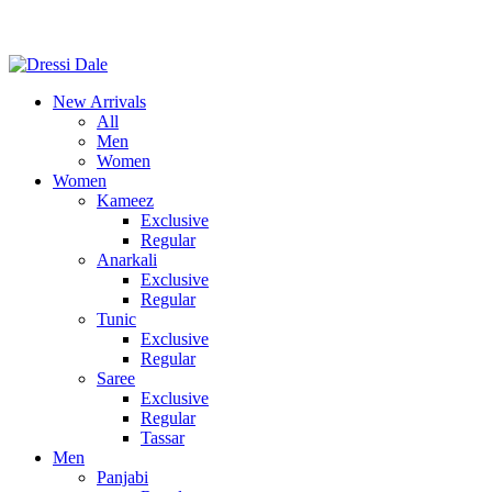
Consult Our Virtual Stylist Call/Whatsapp
+8801325681052
New Arrivals
All
Men
Women
Women
Kameez
Exclusive
Regular
Anarkali
Exclusive
Regular
Tunic
Exclusive
Regular
Saree
Exclusive
Regular
Tassar
Men
Panjabi