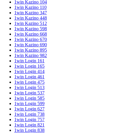
1win Kazino 104
1win Kazino 110
1win Kazino 347
1win Kazino 448
1win Kazino 512
1win Kazino 598
1win Kazino 668
1win Kazino 670
1win Kazino 690
1win Kazino 895
1win Kazino 982
1win Login 161
1win Login 165
1win Login 414
1win Login 461
1win Login 475
1win Login 513
1win Login 537
1win Login 585
1win Login 599
1win Login 627
1win Login 738
1win Login 757
1win Login 821
1win Login 838