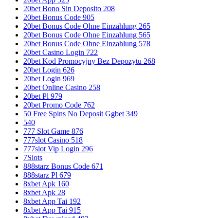
20bet Bono Sin Deposito 208
20bet Bonus Code 905
20bet Bonus Code Ohne Einzahlung 265
20bet Bonus Code Ohne Einzahlung 565
20bet Bonus Code Ohne Einzahlung 578
20bet Casino Login 722
20bet Kod Promocyjny Bez Depozytu 268
20bet Login 626
20bet Login 969
20bet Online Casino 258
20bet Pl 979
20bet Promo Code 762
50 Free Spins No Deposit Ggbet 349
540
777 Slot Game 876
777slot Casino 518
777slot Vip Login 296
7Slots
888starz Bonus Code 671
888starz Pl 679
8xbet Apk 160
8xbet Apk 28
8xbet App Tai 192
8xbet App Tai 915