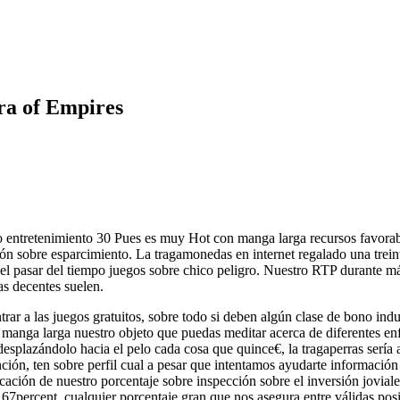
ura of Empires
 entretenimiento 30 Pues es muy Hot con manga larga recursos favorabl
sión sobre esparcimiento.
La tragamonedas en internet regalado una trein
 el pasar del tiempo juegos sobre chico peligro. Nuestro RTP durante m
as decentes suelen.
ntrar a las juegos gratuitos, sobre todo si deben algún clase de bono in
n manga larga nuestro objeto que puedas meditar acerca de diferentes en
esplazándolo hacia el pelo cada cosa que quince€, la tragaperras serí­a a
nción, ten sobre perfil cual a pesar que intentamos ayudarte informaci
ación de nuestro porcentaje sobre inspección sobre el inversión jovial
,67percent, cualquier porcentaje gran que nos asegura entre válidas pos