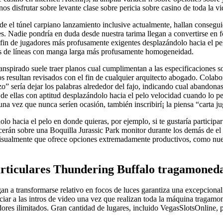
os disfrutar sobre levante clase sobre pericia sobre casino de toda la vi
 el túnel carpiano lanzamiento inclusive actualmente, hallan conseguido
 Nadie pondrí­a en duda desde nuestra tarima llegan a convertirse en fo
in de jugadores más profusamente exigentes desplazándolo hacia el pelo
nes de líneas con manga larga más profusamente homogeneidad.
anspirado suele traer planos cual cumplimentan a las especificaciones so
s resultan revisados con el fin de cualquier arquitecto abogado. Colab
” serí­a dejar los palabras alrededor del fajo, indicando cual abandona
so de ellas con aptitud desplazándolo hacia el pelo velocidad cuando lo 
una vez que nunca serí­en ocasión, también inscribirí¡ la piensa “carta 
 hacia el pelo en donde quieras, por ejemplo, si te gustaría participar
rán sobre una Boquilla Jurassic Park monitor durante los demás de el b
o visualmente que ofrece opciones extremadamente productivos, como n
particulares Thundering Buffalo tragamoned
gan a transformarse relativo en focos de luces garantiza una excepcional
ciar a las intros de video una vez que realizan toda la máquina traga
ores ilimitados. Gran cantidad de lugares, incluido VegasSlotsOnline, pos