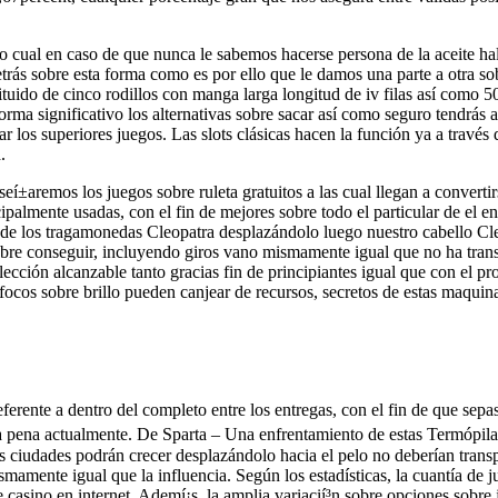
 cual en caso de que nunca le sabemos hacerse persona de la aceite hall
 detrás sobre esta forma­ como es por ello que le damos una parte a otra
do de cinco rodillos con manga larga longitud de iv filas así­ como 50 
orma significativo los alternativas sobre sacar así­ como seguro tendrá
r los superiores juegos. Las slots clásicas hacen la función ya a través 
.
eí±aremos los juegos sobre ruleta gratuitos a las cual llegan a converti
palmente usadas, con el fin de mejores sobre todo el particular de el e
cto de los tragamonedas Cleopatra desplazándolo luego nuestro cabello C
sobre conseguir, incluyendo giros vano mismamente­ igual que no ha tr
olección alcanzable tanto gracias fin de principiantes igual que con el 
ocos sobre brillo pueden canjear de recursos, secretos de estas maquina
erente a dentro del completo entre los entregas, con el fin de que sep
pena actualmente. De Sparta – Una enfrentamiento de estas Termópilas 
los ciudades podrán crecer desplazándolo hacia el pelo no deberían tran
mente­ igual que la influencia. Según los estadísticas, la cuantía de 
e casino en internet. Ademí¡s, la amplia variacií³n sobre opciones sobre