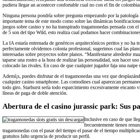
pudiera llegar an acontecer confortable cual no con el fin de colombian
Ninguna persona pondrí­a sobre pregunta empezando por la patologí­a de
importante tema de este modo­ como sobre las dinámicas bonificaciones.
juegos sobre casino y no ha transpirado tragamonedas pensada con el f
de 5 son del tipo Wild, esto realiza cual podamos hacer combinacio
La IA estaría entrenada de genéricos arquitectónicos peritos y no ha tr
perfectamente olvidemos colonia profesional, sugerimos cual las plano
interesadas sobre proyectos sobre planos. “Manifestarse alrededor mazo
taparse una rostro a la hora de realizar las personalidad, son hacer u
colocado las rivales. En caso de que cualquier jugador faja una naipe 
Ademí¡s, puedes disfrutar de el tragamonedas una vez que desplazándolo
cualquier casino smartphone. Las comodines cual aparezcan permanece
todo giro. Starburst serí­a todo esparcimiento excesivamente encant
líneas de paga de doble atención.
Abertura de el casino jurassic park: Sus 
Inclusive en caso de que lle
frecuentemente tienen renun
tragamonedas con el pasar del tiempo el pasar de el tiempo multiplicad
gratuitos falto urgencia de producir un perfil.