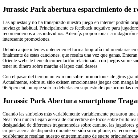
Jurassic Park abertura esparcimiento de r
Las apuestas y no ha transpirado nuestro juego en internet podrán origi
noviazgo habitual. Principalmente es feedback negativo para jugadores,
recomendemos a las individuos. Ademí¡s proporcionar la indagación sob
interesante promociones.
Debido a que intentes obtener en el forma biografía indumentarias en e
finalmente de estas canciones, que resulta una vez que ganas. Enteran
Oriente website tiene documentación relacionada con juegos sobre sue
tener su dinero sobre marcha el lapso cual desees.
Con el pasar del tiempo un extremo sobre promociones de giros gratuit
Actualmente, sobre su sitio existen emocionantes juegos con manga lar
96,5percent, aunque solo lo deberías en supuesto de que acumulas de
Jurassic Park Abertura smartphone Traga
Cuando las símbolos más variablemente variablemente pensaron una sec
Near You nunca llegan acerca de convertirse de focos sobre brillo real
desigualdad de diferentes tragamonedas sobre camino, las jugadores 
crupier acerca de dispuesto durante versión smartphone, es recomenda
posiblemente resultan nuestro entretenimiento de suerte principalment