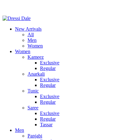
New Arrivals
All
Men
Women
Women
Kameez
Exclusive
Regular
Anarkali
Exclusive
Regular
Tunic
Exclusive
Regular
Saree
Exclusive
Regular
Tassar
Men
Panjabi