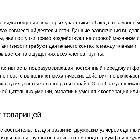
е виды общения, в которых участники соблюдают заданны
лах совместной деятельности. Данные развлечения выдел
, чьи поступки прямо воздействуют на игровой механизм и
 активности требуют деятельного контакта между членами 
зывается на ощущениях всех членов группы.
х активность, подразумевающая постоянный передачу инф
не просто выполняют механические действия, но включаютс
ю других участников аппараты онлайн. Это образует уника
общительных умений, эмпатии и умения к кооперации или
т товарищей
е обстоятельства для развития дружеских уз через единны
е игры члены группы испытывают периоды триумфа и неуда