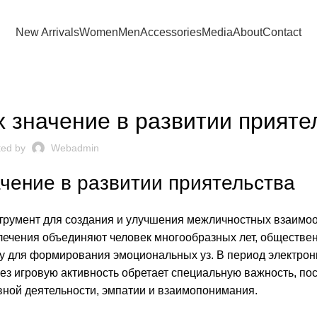
1052
New Arrivals
Women
Men
Accessories
Media
About
Contact
UNCATEGORIZED
 значение в развитии прияте
ted by
Webadmin
чение в развитии приятельства
трумент для создания и улучшения межличностных взаимо
ечения объединяют человек многообразных лет, обществен
у для формирования эмоциональных уз. В период электро
ез игровую активность обретает специальную важность, пос
вной деятельности, эмпатии и взаимопонимания.