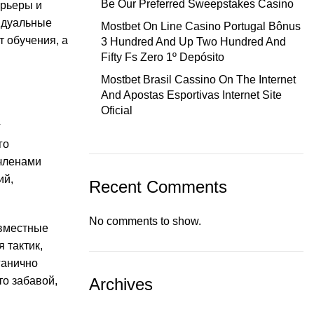
Be Our Preferred Sweepstakes Casino
арьеры и
идуальные
Mostbet On Line Casino Portugal Bônus
т обучения, а
3 Hundred And Up Two Hundred And
Fifty Fs Zero 1º Depósito
Mostbet Brasil Cassino On The Internet
And Apostas Esportivas Internet Site
Oficial
г
го
 членами
ий,
Recent Comments
No comments to show.
овместные
 тактик,
ганично
о забавой,
Archives