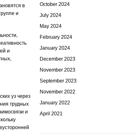
October 2024
ановятся в
группе и
July 2024
May 2024
ьности,
February 2024
реативность
January 2024
ей и
тных,
December 2023
November 2023
September 2023
November 2022
ких уз через
January 2022
ения трудных
аимосвязи и
April 2021
скольку
двусторонней