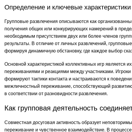
Определение и ключевые характеристики
Групповые развлечения описываются как организованны
получения общих или конкурирующих намерений в преде
необходимым присутствием двух или более членов группы
результаты. В отличие от личных развлечений, групповые
формируя динамичную обстановку, где каждое выбор ска
Основной характеристикой коллективных игр является и
переживаниями и реакциями между участниками. Игроки 
формируют тактики контакта и настраиваются к поведени
межличностный переживание, способствующий развитию 
в соответствии от разновидности развлечения.
Как групповая деятельность соединяе
Совместная досуговая активность образует неповторимы
переживание и чувственное взаимодействие. В процесс