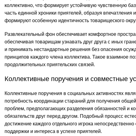
коллективно, что формирует устойчивую чувственную ба
часть единной хроники приятелей, образуя впечатления и
формируют особенную идентичность товарищеского окру
Развлекательный фон обеспечивает комфортное простра
обеспечивая товарищам узнавать друг друга с иных гран
и принимать нестандартные решения без опасения осужд
принципов каждого члена коллектива. Такое взаимное п
продолжительных приятельских связей.
Коллективные поручения и совместные у
Коллективные поручения в социальных активностях явля
потребность координации стараний для получения общей
проблем, предполагающих разделения обязанностей и к
обязательств друг перед другом. Подобный процесс ест
достижение каждого отдельного игрока непосредственно
поддержки и интереса в успехе приятелей.