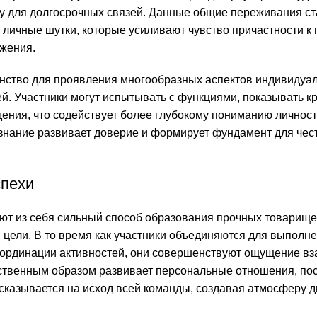
зу для долгосрочных связей. Данные общие переживания ст
 личные шутки, которые усиливают чувство причастности к 
жения.
нство для проявления многообразных аспектов индивидуал
ей. Участники могут испытывать с функциями, показывать к
ения, что содействует более глубокому пониманию личност
ознание развивает доверие и формирует фундамент для чес
спехи
ют из себя сильный способ образования прочных товарищес
 цели. В то время как участники объединяются для выполн
оординации активностей, они совершенствуют ощущение вз
ественным образом развивает персональные отношения, по
 сказывается на исход всей команды, создавая атмосферу 