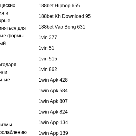
щеских
188bet Hiphop 655
ия и
188bet Kh Download 95
торые
188bet Vao Bong 631
иняться для
чные формы
1vin 377
ный
1vin 51
1vin 515
агодаря
1vin 862
или
льные
1win Apk 428
1win Apk 584
1win Apk 807
1win Apk 824
1win App 134
низмы
 ослаблению
1win App 139