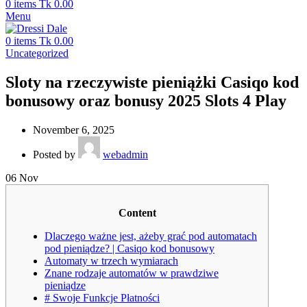
0
items
Tk
0.00
Menu
0
items
Tk
0.00
Uncategorized
Sloty na rzeczywiste pieniążki Casiqo kod
bonusowy oraz bonusy 2025 Slots 4 Play
November 6, 2025
Posted by
webadmin
06
Nov
Content
Dlaczego ważne jest, ażeby grać pod automatach
pod pieniądze? | Casiqo kod bonusowy
Automaty w trzech wymiarach
Znane rodzaje automatów w prawdziwe
pieniądze
# Swoje Funkcje Płatności