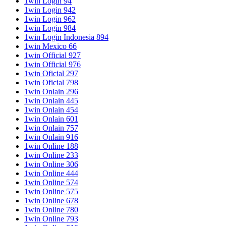
1win Login 94
1win Login 942
1win Login 962
1win Login 984
1win Login Indonesia 894
1win Mexico 66
1win Official 927
1win Official 976
1win Oficial 297
1win Oficial 798
1win Onlain 296
1win Onlain 445
1win Onlain 454
1win Onlain 601
1win Onlain 757
1win Onlain 916
1win Online 188
1win Online 233
1win Online 306
1win Online 444
1win Online 574
1win Online 575
1win Online 678
1win Online 780
1win Online 793