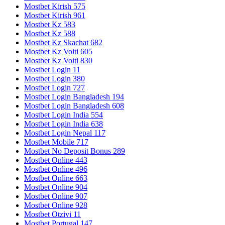
Mostbet Kirish 575
Mostbet Kirish 961
Mostbet Kz 583
Mostbet Kz 588
Mostbet Kz Skachat 682
Mostbet Kz Voiti 605
Mostbet Kz Voiti 830
Mostbet Login 11
Mostbet Login 380
Mostbet Login 727
Mostbet Login Bangladesh 194
Mostbet Login Bangladesh 608
Mostbet Login India 554
Mostbet Login India 638
Mostbet Login Nepal 117
Mostbet Mobile 717
Mostbet No Deposit Bonus 289
Mostbet Online 443
Mostbet Online 496
Mostbet Online 663
Mostbet Online 904
Mostbet Online 907
Mostbet Online 928
Mostbet Otzivi 11
Mostbet Portugal 147