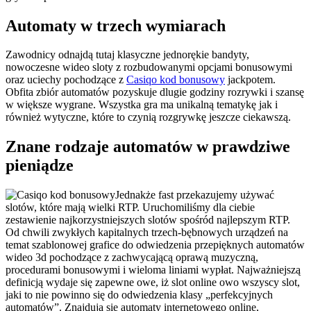
Automaty w trzech wymiarach
Zawodnicy odnajdą tutaj klasyczne jednorękie bandyty,
nowoczesne wideo sloty z rozbudowanymi opcjami bonusowymi
oraz uciechy pochodzące z
Casiqo kod bonusowy
jackpotem.
Obfita zbiór automatów pozyskuje dlugie godziny rozrywki i szansę
w większe wygrane. Wszystka gra ma unikalną tematykę jak i
również wytyczne, które to czynią rozgrywkę jeszcze ciekawszą.
Znane rodzaje automatów w prawdziwe
pieniądze
Jednakże fast przekazujemy używać
slotów, które mają wielki RTP. Uruchomiliśmy dla ciebie
zestawienie najkorzystniejszych slotów spośród najlepszym RTP.
Od chwili zwykłych kapitalnych trzech-bębnowych urządzeń na
temat szablonowej grafice do odwiedzenia przepięknych automatów
wideo 3d pochodzące z zachwycającą oprawą muzyczną,
procedurami bonusowymi i wieloma liniami wypłat. Najważniejszą
definicją wydaje się zapewne owe, iż slot online owo wszyscy slot,
jaki to nie powinno się do odwiedzenia klasy „perfekcyjnych
automatów”. Znajdują się automaty internetowego online,