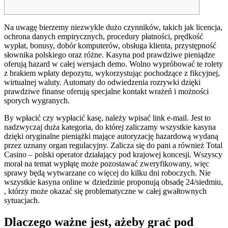
Na uwagę bierzemy niezwykle dużo czynników, takich jak licencja,
ochrona danych empirycznych, procedury płatności, prędkość
wypłat, bonusy, dobór komputerów, obsługa klienta, przystępność
słownika polskiego oraz różne. Kasyna pod prawdziwe pieniądze
oferują hazard w całej wersjach demo. Wolno wypróbować te rolety
z brakiem wpłaty depozytu, wykorzystując pochodzące z fikcyjnej,
wirtualnej waluty.
Automaty do odwiedzenia rozrywki dzięki
prawdziwe finanse oferują specjalne kontakt wrażeń i możności
sporych wygranych.
By wpłacić czy wypłacić kasę, należy wpisać link e-mail. Jest to
nadzwyczaj duża kategoria, do której zaliczamy wszystkie kasyna
dzięki oryginalne pieniążki mające autoryzację hazardową wydaną
przez uznany organ regulacyjny. Zalicza się do pani a również Total
Casino – polski operator działający pod krajowej koncesji. Wszyscy
morał na temat wypłątę może pozostawać zweryfikowany, więc
sprawy będą wytwarzane co więcej do kilku dni roboczych. Nie
wszystkie kasyna online w dziedzinie proponują obsadę 24/siedmiu,
, którzy może okazać się problematyczne w całej gwałtownych
sytuacjach.
Dlaczego ważne jest, ażeby grać pod