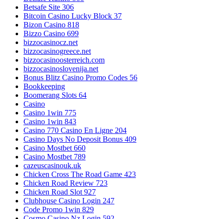
Betsafe Site 306
Bitcoin Casino Lucky Block 37
Bizon Casino 818
Bizzo Casino 699
bizzocasinocz.net
bizzocasinogreece.net
bizzocasinoosterreich.com
bizzocasinoslovenija.net
Bonus Blitz Casino Promo Codes 56
Bookkeeping
Boomerang Slots 64
Casino
Casino 1win 775
Casino 1win 843
Casino 770 Casino En Ligne 204
Casino Days No Deposit Bonus 409
Casino Mostbet 660
Casino Mostbet 789
cazeuscasinouk.uk
Chicken Cross The Road Game 423
Chicken Road Review 723
Chicken Road Slot 927
Clubhouse Casino Login 247
Code Promo 1win 829
Cosmo Casino Nz Login 592