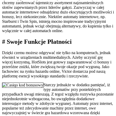
chcemy zaoferować tajemniczy asortyment najznamienitszych
slotów zapewnianych przez liderów gałęzi. Zazwyczaj w całej
automacie internetowe odnajdziesz dużo ekscytujących możliwości i
bonusy, lecz niekoniecznie. Niektóre automaty internetowe, np.
Starburst i Twin Spin, istnieją mocno inspirowane tradycyjnymi
automatami, jednak wciąż obejmują alternatywy, do kupienia tylko i
wyłącznie w całej automatach online.
# Swoje Funkcje Płatności
Dzięki czemu możesz odgrywać nie tylko na komputerach, jednak
również w urządzeniach multimedialnych. Ażeby uczynić grę
więcej korzystną, HotSlots jest gotowy zagwarantować ci bonusy i
przeróżne zniżki, które zwiększą twoje okazje pod wygraną. Jako
fachowiec na rynku hazardu online, Victor dostarcza pod naszą
platformę esencji wysokiego standardu i rzeczywiste.
Starczy jednakże w dodatku pamiętać, iż
typy automatów przy poniektórych
przypadkach uwagi mieszają. Z tegoż względu rozrywka pozostanie
niejednokrotnie wzbogacona, bo uwzględnia dodatkowe
interesujące metody w zdobycie wygranej. Automaty przez internet,
popularne też zdecydowanie machiny przez internet, owe
najzwyczajniej w świecie gra hazardowa wzorowana dzięki