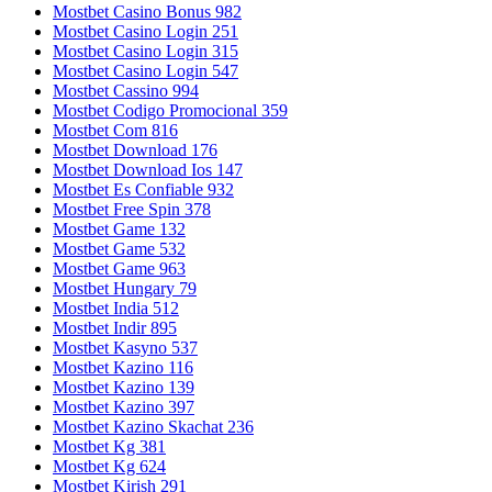
Mostbet Casino Bonus 982
Mostbet Casino Login 251
Mostbet Casino Login 315
Mostbet Casino Login 547
Mostbet Cassino 994
Mostbet Codigo Promocional 359
Mostbet Com 816
Mostbet Download 176
Mostbet Download Ios 147
Mostbet Es Confiable 932
Mostbet Free Spin 378
Mostbet Game 132
Mostbet Game 532
Mostbet Game 963
Mostbet Hungary 79
Mostbet India 512
Mostbet Indir 895
Mostbet Kasyno 537
Mostbet Kazino 116
Mostbet Kazino 139
Mostbet Kazino 397
Mostbet Kazino Skachat 236
Mostbet Kg 381
Mostbet Kg 624
Mostbet Kirish 291