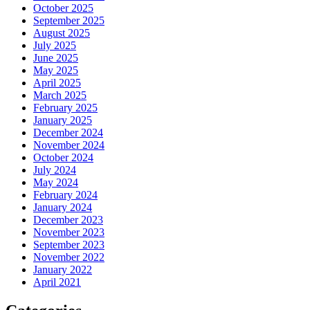
October 2025
September 2025
August 2025
July 2025
June 2025
May 2025
April 2025
March 2025
February 2025
January 2025
December 2024
November 2024
October 2024
July 2024
May 2024
February 2024
January 2024
December 2023
November 2023
September 2023
November 2022
January 2022
April 2021