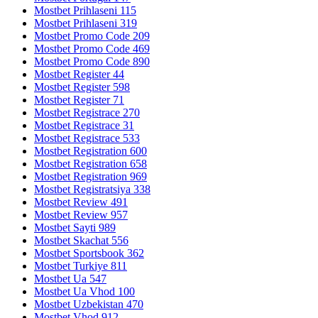
Mostbet Prihlaseni 115
Mostbet Prihlaseni 319
Mostbet Promo Code 209
Mostbet Promo Code 469
Mostbet Promo Code 890
Mostbet Register 44
Mostbet Register 598
Mostbet Register 71
Mostbet Registrace 270
Mostbet Registrace 31
Mostbet Registrace 533
Mostbet Registration 600
Mostbet Registration 658
Mostbet Registration 969
Mostbet Registratsiya 338
Mostbet Review 491
Mostbet Review 957
Mostbet Sayti 989
Mostbet Skachat 556
Mostbet Sportsbook 362
Mostbet Turkiye 811
Mostbet Ua 547
Mostbet Ua Vhod 100
Mostbet Uzbekistan 470
Mostbet Vhod 912