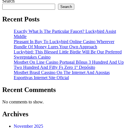
Search
Search
Recent Posts
Exactly What Is The Particular Faucet? Luckybird Assist
Middle
Pleasant In Buy To Luckybird Online Casino Wherever
Bundle Of Money Lures Your Own Approach
Luckybird: This Blessed Little Birdie Will Be Our Preferred
Sweepstakes Casino
Mostbet On Line Casino Portugal Bônus 3 Hundred And Up
Two Hundred And Fifty Fs Zero 1º Depósito
Mostbet Brasil Cassino On The Internet And Apostas
Esportivas Internet Site Oficial
Recent Comments
No comments to show.
Archives
November 2025