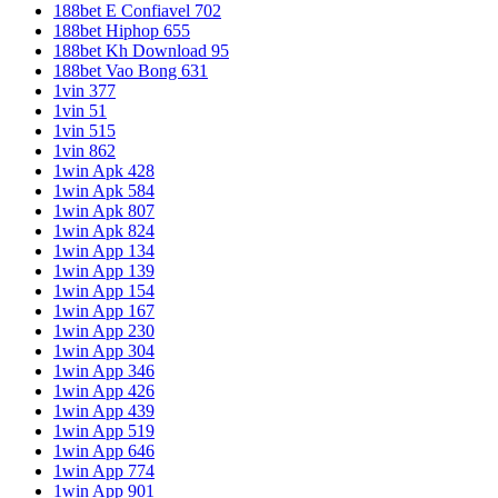
188bet E Confiavel 702
188bet Hiphop 655
188bet Kh Download 95
188bet Vao Bong 631
1vin 377
1vin 51
1vin 515
1vin 862
1win Apk 428
1win Apk 584
1win Apk 807
1win Apk 824
1win App 134
1win App 139
1win App 154
1win App 167
1win App 230
1win App 304
1win App 346
1win App 426
1win App 439
1win App 519
1win App 646
1win App 774
1win App 901