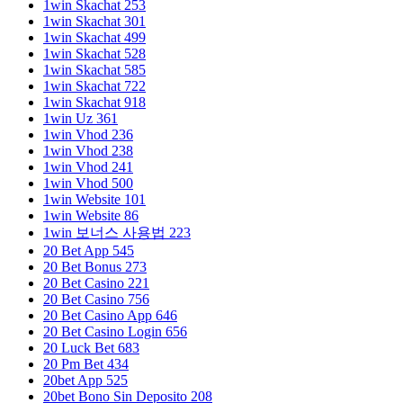
1win Skachat 253
1win Skachat 301
1win Skachat 499
1win Skachat 528
1win Skachat 585
1win Skachat 722
1win Skachat 918
1win Uz 361
1win Vhod 236
1win Vhod 238
1win Vhod 241
1win Vhod 500
1win Website 101
1win Website 86
1win 보너스 사용법 223
20 Bet App 545
20 Bet Bonus 273
20 Bet Casino 221
20 Bet Casino 756
20 Bet Casino App 646
20 Bet Casino Login 656
20 Luck Bet 683
20 Pm Bet 434
20bet App 525
20bet Bono Sin Deposito 208