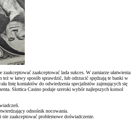
e zaakceptować zaakceptować lada sukces. W zamiarze ułatwienia
n też w łatwy sposób sprawdzić, lub odrzucić spędzają te banki w
wała listę kontaktów do odwiedzenia specjalistów zajmujących się
nta. Slottica Casino podaje szeroki wybór najlepszych konsol
świadczeń.
otwierdzający odnośnik nocowania.
ne i nie zaakceptować problemowe doświadczenie.