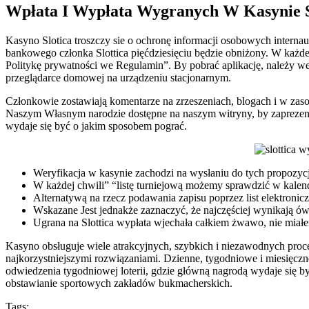
Wpłata I Wypłata Wygranych W Kasynie S
Kasyno Slotica troszczy sie o ochronę informacji osobowych internau
bankowego członka Slottica pięćdziesięciu będzie obniżony. W każde
Politykę prywatności we Regulamin”. By pobrać aplikację, należy wej
przeglądarce domowej na urządzeniu stacjonarnym.
Członkowie zostawiają komentarze na zrzeszeniach, blogach i w za
Naszym Własnym narodzie dostępne na naszym witryny, by zaprezento
wydaje się być o jakim sposobem pograć.
Weryfikacja w kasynie zachodzi na wysłaniu do tych propozyc
W każdej chwili” “listę turniejową możemy sprawdzić w kalend
Alternatywą na rzecz podawania zapisu poprzez list elektroni
Wskazane Jest jednakże zaznaczyć, że najczęściej wynikają ów
Ugrana na Slottica wypłata wjechała całkiem żwawo, nie miałe
Kasyno obsługuje wiele atrakcyjnych, szybkich i niezawodnych proced
najkorzystniejszymi rozwiązaniami. Dzienne, tygodniowe i miesięczn
odwiedzenia tygodniowej loterii, gdzie główną nagrodą wydaje się b
obstawianie sportowych zakładów bukmacherskich.
Tags: