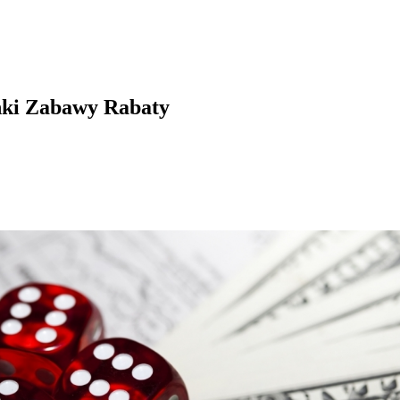
inki Zabawy Rabaty