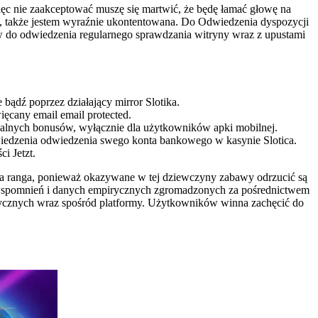
ięc nie zaakceptować muszę się martwić, że będę łamać głowę na
et, także jestem wyraźnie ukontentowana. Do Odwiedzenia dyspozycji
ów do odwiedzenia regularnego sprawdzania witryny wraz z upustami
bądź poprzez działający mirror Slotika.
więcany email email protected.
jalnych bonusów, wyłącznie dla użytkowników apki mobilnej.
odwiedzenia odwiedzenia swego konta bankowego w kasynie Slotica.
i Jetzt.
eżna ranga, ponieważ okazywane w tej dziewczyny zabawy odrzucić są
 wspomnień i danych empirycznych zgromadzonych za pośrednictwem
cznych wraz spośród platformy. Użytkowników winna zachęcić do