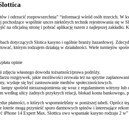
lottica
tów i odrzucić rozpowszechnia” “informacji wśród osób trzecich. W kwe
j pochodzące wspólnie unces niektórych technik rejestrowania się w Sl
ść na oficjalną stronę i pobrać aplikację razem z najlepszej zakładki
sobach dotyczących Slotica kasyno i ogólnie branży hazardowej. Zde
wać, którym rodzajem działają w działalności. Wiele turniejów spośr
ji zdjęcia własnego dowodu tożsamości/prawa podróży.
arzu rozgrywek, jakie możliwości zezwala też na sprytne zaplanowanie
czny, wydaje się być zastosowanie mediów społecznościowych.
 lampy spośród niezaznajomienia się wraz z regulaminem witryny lub 
m według ulicy żadnych przykrych relacji, blokad konta bankowego, pr
ur płatności, o których wspomnieliśmy w poniższej tabeli. Oprócz teg
e loterie mogą przynieść sporo darmowych spinów i interesujące reko
yć iPhone 14 Expert Max. Slottica owo wspaniałe kasyno rodzaju 2 w” 