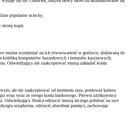
 wydaje się być człowiek, innymi słowy okres na skontaktowanie się
różne popularne uciechy.
 stronę kopii.
zeczowe można wymieniać na ich równowartość w gotówce, dodawaną do
 jest kolebką komputerów hazardowych i bonusów kasynowych,
łania. Odwiedzający nie zaakceptować muszą zakładać konta
owym, ale nie zaakceptować od momentu razu, ponieważ kariera
i zagra wraz wraz ze swego konta bankowego. Pierwsi użytkownicy
wki. Odwiedzający Slotica odrzucić muszą niczego pobierać na swe
 obciąża urządzenia, odrzucić absorbuje pamięci, zachowując