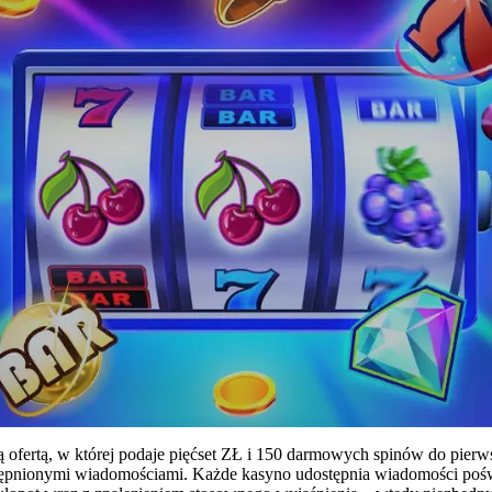
ą ofertą, w której podaje pięćset ZŁ i 150 darmowych spinów do pierw
ostępnionymi wiadomościami. Każde kasyno udostępnia wiadomości poś