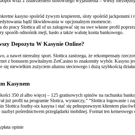
kłopot wraz z znalezieniem stosownego wyjaśnienia – wtedy niezbędny
onkretne kasyno spośród żywym krupierem, sloty spośród jackpotami i 
o edytowania bądź likwidowania w opcjonalnym momencie.
do pracy Slottica all of us zalogować się na swe własne profil poprzez
ry sposób odnośnik mejl, hasło a także walutę konta bankowego.
szy Depozytu W Kasynie Online?
ywo, a nawet nierealny sport. Slottica zastrzega, że rekompensaty r
nternet z bonusem powitalnym ZetCasino to znakomity wybór. Kasyno
e się niewielkim zużyciem aliansu sieciowego i dużą szybkością dzia
Tym Kasynem
kości 350 zł albo więcej – 125 gratisowych spinów na rachunku bank
ował już profil na programie Slotica, wystarczy,” “Slottica logowanie 
in Slottica fouthy-six kasyna i stać się pełnoprawnym klientem placó
ło nazbyt pośrednictwem przeglądarki mobilnej. Format ten keineswegs