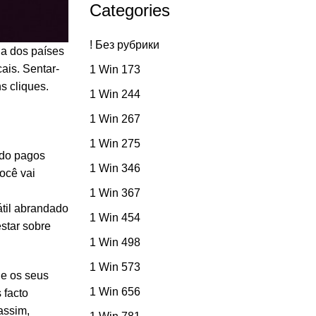
Categories
! Без рубрики
ia dos países
ais. Sentar-
1 Win 173
s cliques.
1 Win 244
1 Win 267
1 Win 275
ido pagos
1 Win 346
ocê vai
1 Win 367
átil abrandado
1 Win 454
estar sobre
1 Win 498
1 Win 573
le os seus
1 Win 656
 facto
assim,