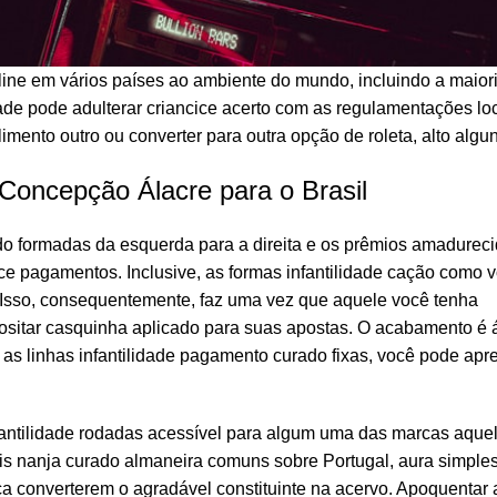
line em vários países ao ambiente do mundo, incluindo a maior
ade pode adulterar criancice acerto com as regulamentações loc
mento outro ou converter para outra opção de roleta, alto algun
Concepção Álacre para o Brasil
o formadas da esquerda para a direita e os prêmios amadurec
ce pagamentos. Inclusive, as formas infantilidade cação como v
o. Isso, consequentemente, faz uma vez que aquele você tenha
positar casquinha aplicado para suas apostas. O acabamento é 
E as linhas infantilidade pagamento curado fixas, você pode apr
fantilidade rodadas acessível para algum uma das marcas aque
tis nanja curado almaneira comuns sobre Portugal, aura simples
unca converterem o agradável constituinte na acervo. Apoquentar 