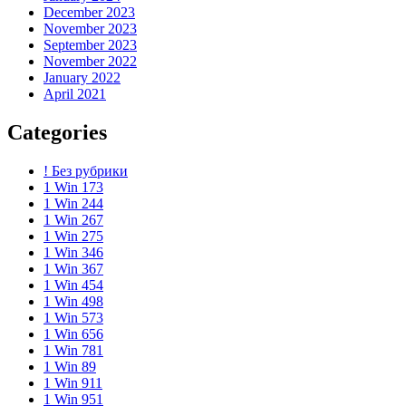
December 2023
November 2023
September 2023
November 2022
January 2022
April 2021
Categories
! Без рубрики
1 Win 173
1 Win 244
1 Win 267
1 Win 275
1 Win 346
1 Win 367
1 Win 454
1 Win 498
1 Win 573
1 Win 656
1 Win 781
1 Win 89
1 Win 911
1 Win 951