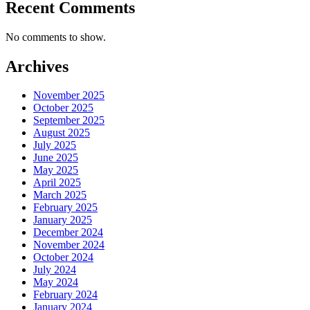
Recent Comments
No comments to show.
Archives
November 2025
October 2025
September 2025
August 2025
July 2025
June 2025
May 2025
April 2025
March 2025
February 2025
January 2025
December 2024
November 2024
October 2024
July 2024
May 2024
February 2024
January 2024