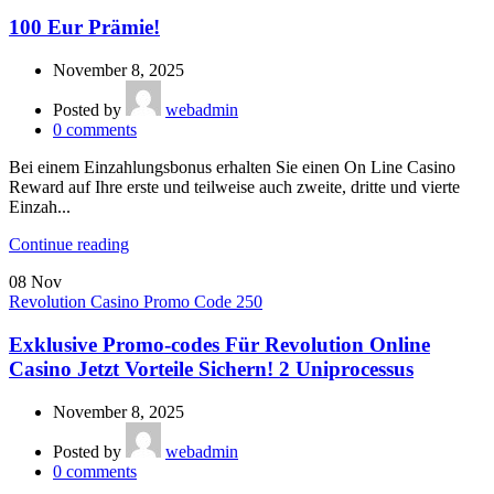
100 Eur Prämie!
November 8, 2025
Posted by
webadmin
0
comments
Bei einem Einzahlungsbonus erhalten Sie einen On Line Casino
Reward auf Ihre erste und teilweise auch zweite, dritte und vierte
Einzah...
Continue reading
08
Nov
Revolution Casino Promo Code 250
Exklusive Promo-codes Für Revolution Online
Casino Jetzt Vorteile Sichern! 2 Uniprocessus
November 8, 2025
Posted by
webadmin
0
comments