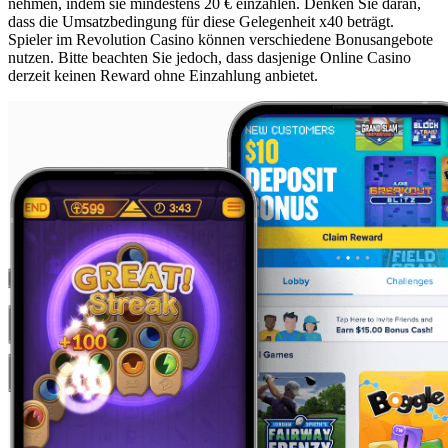
nehmen, indem sie mindestens 20 € einzahlen. Denken Sie daran,
dass die Umsatzbedingung für diese Gelegenheit x40 beträgt.
Spieler im Revolution Casino können verschiedene Bonusangebote
nutzen. Bitte beachten Sie jedoch, dass dasjenige Online Casino
derzeit keinen Reward ohne Einzahlung anbietet.