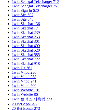
1win Senegal Telecharger 712
1win Senegal Telecharger 75
1win Sign In 620
1win Site 607
1win Site 648
1win Skachat 136
1win Skachat 17
1win Skachat 239
1win Skachat 253
1win Skachat 301
1win Skachat 499
1win Skachat 528
1win Skachat 585
1win Skachat 722
1win Skachat 918
1win Uz 361
1win Vhod 236
1win Vhod 238
1win Vhod 241
1win Vhod 500
1win Website 101
1win Website 86
1win 보너스 사용법 223
20 Bet App 545
20 Bet Bonus 273