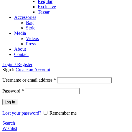
Regular
Exclusive
Tassar
Accessories
Bag
Stole
Media
Videos
Press
About
Contact
Login / Register
Sign in
Create an Account
Username or email address
*
Password
*
Log in
Lost your password?
Remember me
Search
Wishlist