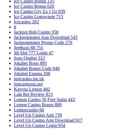
Ice Casino Bonus 135
Ice Casino Bonus 620
Ice Casino Gry Za 1 Gr 839
Ice Casino Logowanie 713
Icecasino 262
it
Jackpot Bob Casino 358
Jackpotpiraten App Download 543
Jackpotpiraten Promo Code 279
Jeetbuzz 88 751
Jili Slot 777 Login 47
Jogo Onabet 312
Jokabet Bono 895
Jokabet Bonus Code 846
Jokabet Espana 208
justcasino.me.uk
justcasinonz.net
Kasyno Lemon 482
Lala Bet Review 813
Lemon Casino 50 Free Spins 443
Lemon Casino Bonus 890
Lemoncasino 66
Level Up Casino App 739
Level Up Casino App Download 917
Level Up Casino Login 934