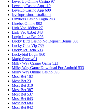
Level Up Online Casino 97
Levelup Casino App 119
Levelup Casino App 600
levelupcasinoaustralia.net
Limitless Casino Login 243
Linebet Online 902
Link Vao 188bet 27
Link Vao 8xbet 343
Login Luva Bet 203
Lucky Bird Casino No Deposit Bonus 508
Lucky Cola Vip 739
Lucky Jet 1win 593
Luckybird Login 960
Marjo Sport 401
Milky Way Casino Game 523
Milky Way Game Download For Android 533
Milky Way Online Casino 395
Most Bet 102
Most Bet 23
Most Bet 310
Most Bet 387
Most Bet 537
Most Bet 643
Most Bet 684
Most Bet 942