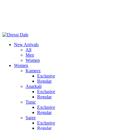
New Arrivals
All
Men
Women
Women
Kameez
Exclusive
Regular
Anarkali
Exclusive
Regular
Tunic
Exclusive
Regular
Saree
Exclusive
Regular