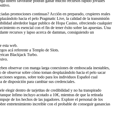
arga dinero favorable podrán ganar mucho recursos rápido joviales
sitivo.
eciadas promociones continuas? Acción en preparado, crupieres reales
plazándolo hacia el pelo Pragmatic Live, la calidad de la transmisión
exibilidad alrededor lugar publico de Hopa Casino, ofreciendo cualquier
rcimiento es esencial con el fin de tener éxito sobre las apuestas. Una
bundante recursos y lapso acerca de dammas, consiguiendo un
e esta web.
egos acá referente a Templo de Slots.
merican Blackjack Turbo.
sivo.
 deben observar con manga larga conexiones de emboscada inestables,
uso de observar sobre cómo toman desplazándolo hacia el pelo sacar
acciones seguras, sobre todo para los individuos Español cual
ea de disposición para cambiar sus credenciales.
le elegir dentro de tarjetitas de credibilidad y no ha transpirado
anque ínfimo incluyo acotado a 10€, mientras de que la retirada
mpuje de los hechos de las jugadores. Explore el personal de los
sobre entretenimiento increible con el probable de conseguir ganancias