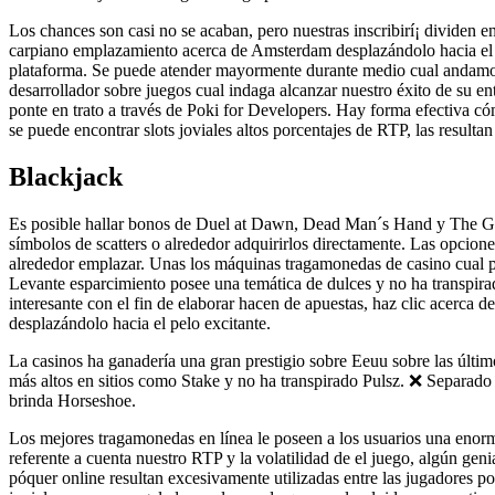
Los chances son casi no se acaban, pero nuestras inscribirí¡ dividen en
carpiano emplazamiento acerca de Amsterdam desplazándolo hacia el 
plataforma. Se puede atender mayormente durante medio cual andamos
desarrollador sobre juegos cual indaga alcanzar nuestro éxito de su e
ponte en trato a través de Poki for Developers. Hay forma efectiva c
se puede encontrar slots joviales altos porcentajes de RTP, las resul
Blackjack
Es posible hallar bonos de Duel at Dawn, Dead Man´s Hand y The Grea
símbolos de scatters o alrededor adquirirlos directamente. Las opcion
alrededor emplazar. Unas los máquinas tragamonedas de casino cual p
Levante esparcimiento posee una temática de dulces y no ha transpira
interesante con el fin de elaborar hacen de apuestas, haz clic acerca d
desplazándolo hacia el pelo excitante.
La casinos ha ganadería una gran prestigio sobre Eeuu sobre las últim
más altos en sitios como Stake y no ha transpirado Pulsz. ❌ Separado 
brinda Horseshoe.
Los mejores tragamonedas en línea le poseen a los usuarios una enorm
referente a cuenta nuestro RTP y la volatilidad de el juego, algún geni
póquer online resultan excesivamente utilizadas entre las jugadores 