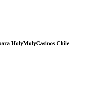
para HolyMolyCasinos Chile