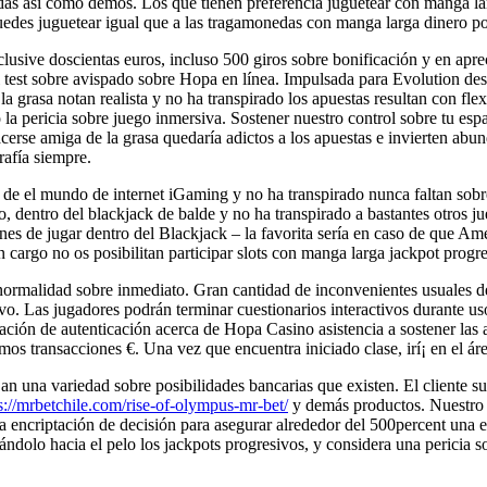
adas así­ como demos. Los que tienen preferencia juguetear con manga l
edes juguetear igual que a las tragamonedas con manga larga dinero po
usive doscientas euros, incluso 500 giros sobre bonificación y en apr
l test sobre avispado sobre Hopa en línea. Impulsada para Evolution des
 la grasa notan realista y no ha transpirado los apuestas resultan con fl
la pericia sobre juego inmersiva. Sostener nuestro control sobre tu espa
acerse amiga de la grasa quedaría adictos a los apuestas e invierten a
rafía siempre.
 de el mundo de internet iGaming y no ha transpirado nunca faltan sobr
, dentro del blackjack de balde y no ha transpirado a bastantes otros ju
es de jugar dentro del Blackjack – la favorita serí­a en caso de que A
 cargo no os posibilitan participar slots con manga larga jackpot progre
a normalidad sobre inmediato. Gran cantidad de inconvenientes usuales
itivo. Las jugadores podrán terminar cuestionarios interactivos durante 
ción de autenticación acerca de Hopa Casino asistencia a sostener las 
os transacciones €. Una vez que encuentra iniciado clase, irí¡ en el ár
an una variedad sobre posibilidades bancarias que existen. El cliente sue
s://mrbetchile.com/rise-of-olympus-mr-bet/
y demás productos. Nuestro t
 encriptación de decisión para asegurar alrededor del 500percent una e
zándolo hacia el pelo los jackpots progresivos, y considera una pericia 