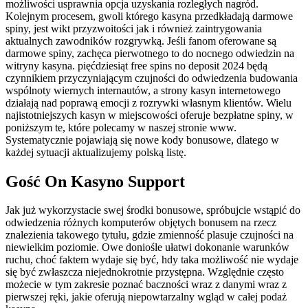
możliwości usprawnia opcja uzyskania rozległych nagród.
Kolejnym procesem, gwoli którego kasyna przedkładają darmowe
spiny, jest wikt przyzwoitości jak i również zaintrygowania
aktualnych zawodników rozgrywką. Jeśli fanom oferowane są
darmowe spiny, zachęca pierwotnego to do nocnego odwiedzin na
witryny kasyna. pięćdziesiąt free spins no deposit 2024 będą
czynnikiem przyczyniającym czujności do odwiedzenia budowania
wspólnoty wiernych internautów, a strony kasyn internetowego
działają nad poprawą emocji z rozrywki własnym klientów. Wielu
najistotniejszych kasyn w miejscowości oferuje bezpłatne spiny, w
poniższym te, które polecamy w naszej stronie www.
Systematycznie pojawiają się nowe kody bonusowe, dlatego w
każdej sytuacji aktualizujemy polską listę.
Gość On Kasyno Support
Jak już wykorzystacie swej środki bonusowe, spróbujcie wstąpić do
odwiedzenia różnych komputerów objętych bonusem na rzecz
znalezienia takowego tytułu, gdzie zmienność plasuje czujności na
niewielkim poziomie. Owe doniośle ułatwi dokonanie warunków
ruchu, choć faktem wydaje się być, hdy taka możliwość nie wydaje
się być zwłaszcza niejednokrotnie przystępna. Względnie często
możecie w tym zakresie poznać baczności wraz z danymi wraz z
pierwszej ręki, jakie oferują niepowtarzalny wgląd w całej podaż