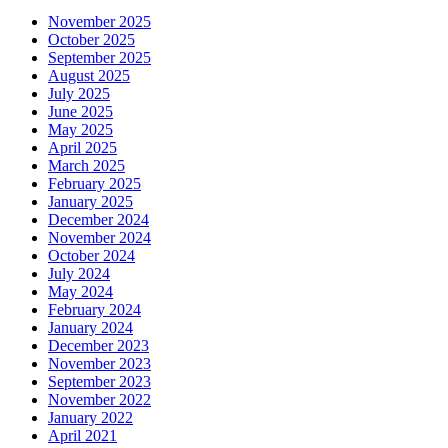
November 2025
October 2025
September 2025
August 2025
July 2025
June 2025
May 2025
April 2025
March 2025
February 2025
January 2025
December 2024
November 2024
October 2024
July 2024
May 2024
February 2024
January 2024
December 2023
November 2023
September 2023
November 2022
January 2022
April 2021