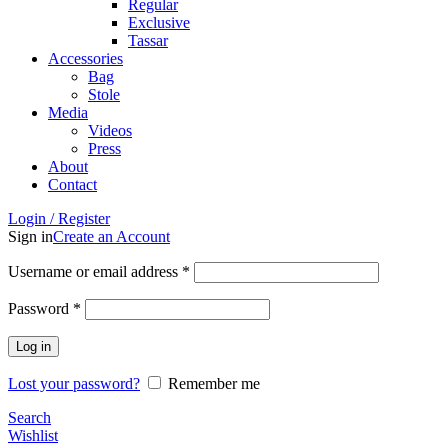
Regular
Exclusive
Tassar
Accessories
Bag
Stole
Media
Videos
Press
About
Contact
Login / Register
Sign in
Create an Account
Username or email address
*
Password
*
Log in
Lost your password?
Remember me
Search
Wishlist