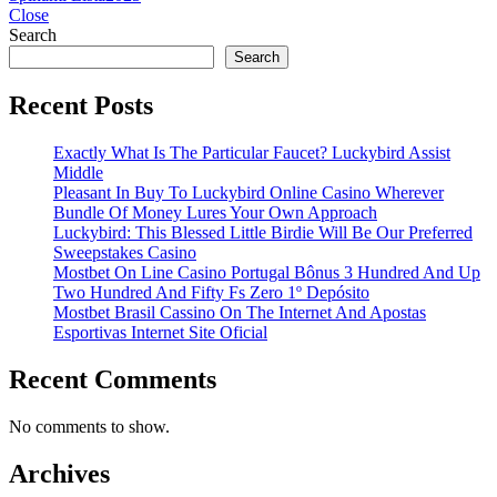
Close
Search
Search
Recent Posts
Exactly What Is The Particular Faucet? Luckybird Assist
Middle
Pleasant In Buy To Luckybird Online Casino Wherever
Bundle Of Money Lures Your Own Approach
Luckybird: This Blessed Little Birdie Will Be Our Preferred
Sweepstakes Casino
Mostbet On Line Casino Portugal Bônus 3 Hundred And Up
Two Hundred And Fifty Fs Zero 1º Depósito
Mostbet Brasil Cassino On The Internet And Apostas
Esportivas Internet Site Oficial
Recent Comments
No comments to show.
Archives