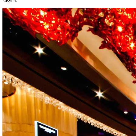
kasyna.