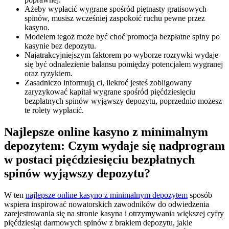
Ażeby wypłacić wygrane spośród piętnasty gratisowych
spinów, musisz wcześniej zaspokoić ruchu pewne przez
kasyno.
Modelem tegoż może być choć promocja bezpłatne spiny po
kasynie bez depozytu.
Najatrakcyjniejszym faktorem po wyborze rozrywki wydaje
się być odnalezienie balansu pomiędzy potencjałem wygranej
oraz ryzykiem.
Zasadniczo informują ci, ilekroć jesteś zobligowany
zaryzykować kapitał wygrane spośród pięćdziesięciu
bezpłatnych spinów wyjąwszy depozytu, poprzednio możesz
te rolety wypłacić.
Najlepsze online kasyno z minimalnym
depozytem: Czym wydaje się nadprogram
w postaci pięćdziesięciu bezpłatnych
spinów wyjąwszy depozytu?
W ten
najlepsze online kasyno z minimalnym depozytem
sposób
wspiera inspirować nowatorskich zawodników do odwiedzenia
zarejestrowania się na stronie kasyna i otrzymywania większej cyfry
pięćdziesiąt darmowych spinów z brakiem depozytu, jakie