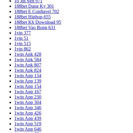
10 Jili Slot 971
188bet Dang Ky 301
188bet E Confiavel 702
188bet Hiphop 655
188bet Kh Download 95
188bet Vao Bong 631
1vin 377
1vin 51
1vin 515
1vin 862
1win Apk 428
1win Apk 584
1win Apk 807
1win Apk 824
1win App 134
1win App 139
1win App 154
1win App 167
1win App 230
1win App 304
1win App 346
1win App 426
1win App 439
1win App 519
1win App 646