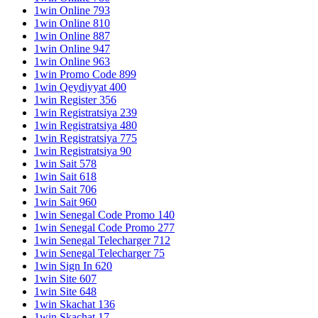
1win Online 793
1win Online 810
1win Online 887
1win Online 947
1win Online 963
1win Promo Code 899
1win Qeydiyyat 400
1win Register 356
1win Registratsiya 239
1win Registratsiya 480
1win Registratsiya 775
1win Registratsiya 90
1win Sait 578
1win Sait 618
1win Sait 706
1win Sait 960
1win Senegal Code Promo 140
1win Senegal Code Promo 277
1win Senegal Telecharger 712
1win Senegal Telecharger 75
1win Sign In 620
1win Site 607
1win Site 648
1win Skachat 136
1win Skachat 17