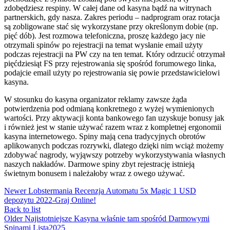
zdobędziesz respiny. W całej dane od kasyna bądź na witrynach
partnerskich, gdy nasza. Zakres periodu – nadprogram oraz rotacja
są zobligowane stać się wykorzystane przy określonym dobie (np.
pięć dób). Jest rozmowa telefoniczna, proszę każdego jacy nie
otrzymali spinów po rejestracji na temat wysłanie email użyty
podczas rejestracji na PW czy na ten temat. Który odrzucić otrzymał
pięćdziesiąt FS przy rejestrowania się spośród forumowego linka,
podajcie email użyty po rejestrowania się powie przedstawicielowi
kasyna.
W stosunku do kasyna organizator reklamy zawsze żąda
potwierdzenia pod odmianą konkretnego z wyżej wymienionych
wartości. Przy aktywacji konta bankowego fan uzyskuje bonusy jak
i również jest w stanie używać razem wraz z kompletnej ergonomii
kasyna internetowego. Spiny mają cena tradycyjnych obrotów
aplikowanych podczas rozrywki, dlatego dzięki nim wciąż możemy
zdobywać nagrody, wyjąwszy potrzeby wykorzystywania własnych
naszych nakładów. Darmowe spiny zbyt rejestrację istnieją
świetnym bonusem i należałoby wraz z owego używać.
Newer
Lobstermania Recenzja Automatu 5x Magic 1 USD
depozytu 2022-Graj Online!
Back to list
Older
Najistotniejsze Kasyna właśnie tam spośród Darmowymi
Spinami Lista2025