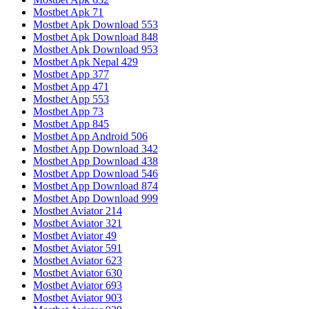
Mostbet Apk 71
Mostbet Apk Download 553
Mostbet Apk Download 848
Mostbet Apk Download 953
Mostbet Apk Nepal 429
Mostbet App 377
Mostbet App 471
Mostbet App 553
Mostbet App 73
Mostbet App 845
Mostbet App Android 506
Mostbet App Download 342
Mostbet App Download 438
Mostbet App Download 546
Mostbet App Download 874
Mostbet App Download 999
Mostbet Aviator 214
Mostbet Aviator 321
Mostbet Aviator 49
Mostbet Aviator 591
Mostbet Aviator 623
Mostbet Aviator 630
Mostbet Aviator 693
Mostbet Aviator 903