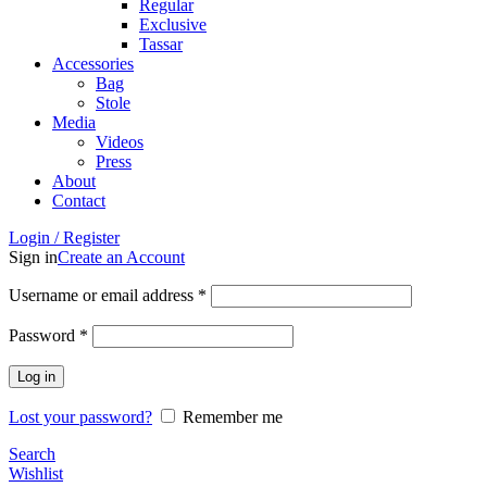
Regular
Exclusive
Tassar
Accessories
Bag
Stole
Media
Videos
Press
About
Contact
Login / Register
Sign in
Create an Account
Username or email address
*
Password
*
Log in
Lost your password?
Remember me
Search
Wishlist