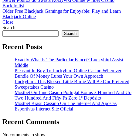
Newer
Podróż do Świata Rozrywki Online w rtbet Casino
Back to list
Older
Free Blackjack Gamings for Enjoyable: Play and Learn
Blackjack Online
Close
Search
Search
Recent Posts
Exactly What Is The Particular Faucet? Luckybird Assist
Middle
Pleasant In Buy To Luckybird Online Casino Wherever
Bundle Of Money Lures Your Own Approach
Luckybird: This Blessed Little Birdie Will Be Our Preferred
Sweepstakes Casino
Mostbet On Line Casino Portugal Bônus 3 Hundred And Up
Two Hundred And Fifty Fs Zero 1º Depósito
Mostbet Brasil Cassino On The Internet And Apostas
Esportivas Internet Site Oficial
Recent Comments
No comments to show.