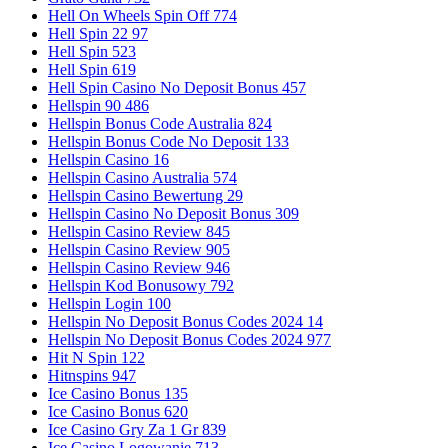
Hell On Wheels Spin Off 774
Hell Spin 22 97
Hell Spin 523
Hell Spin 619
Hell Spin Casino No Deposit Bonus 457
Hellspin 90 486
Hellspin Bonus Code Australia 824
Hellspin Bonus Code No Deposit 133
Hellspin Casino 16
Hellspin Casino Australia 574
Hellspin Casino Bewertung 29
Hellspin Casino No Deposit Bonus 309
Hellspin Casino Review 845
Hellspin Casino Review 905
Hellspin Casino Review 946
Hellspin Kod Bonusowy 792
Hellspin Login 100
Hellspin No Deposit Bonus Codes 2024 14
Hellspin No Deposit Bonus Codes 2024 977
Hit N Spin 122
Hitnspins 947
Ice Casino Bonus 135
Ice Casino Bonus 620
Ice Casino Gry Za 1 Gr 839
Ice Casino Logowanie 713