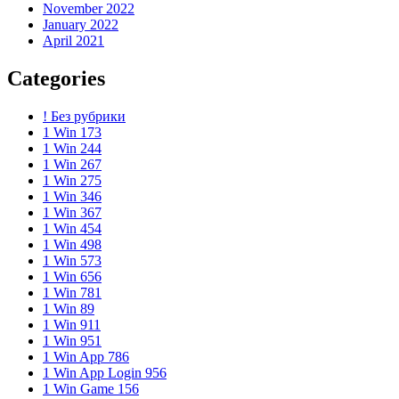
November 2022
January 2022
April 2021
Categories
! Без рубрики
1 Win 173
1 Win 244
1 Win 267
1 Win 275
1 Win 346
1 Win 367
1 Win 454
1 Win 498
1 Win 573
1 Win 656
1 Win 781
1 Win 89
1 Win 911
1 Win 951
1 Win App 786
1 Win App Login 956
1 Win Game 156