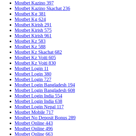
Mostbet Kazino 397
Mostbet Kazino Skachat 236
Mostbet Kg 381
Mostbet Kg 624
Mostbet Kirish 291
Mostbet Kirish 575
Mostbet Kirish 961
Mostbet Kz 583
Mostbet Kz 588
Mostbet Kz Skachat 682
Mostbet Kz Voiti 605
Mostbet Kz Voiti 830
Mostbet Login 11
Mostbet Login 380
Mostbet Login 727
Mostbet Login Bangladesh 194
Mostbet Login Bangladesh 608
Mostbet Login India 554
Mostbet Login India 638
Mostbet Login Nepal 117
Mostbet Mobile 717
Mostbet No Deposit Bonus 289
Mostbet Online 443
Mostbet Online 496
Mostbet Online 663