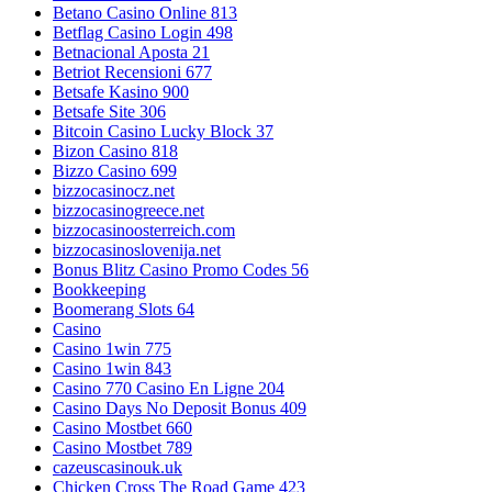
Betano Casino Online 813
Betflag Casino Login 498
Betnacional Aposta 21
Betriot Recensioni 677
Betsafe Kasino 900
Betsafe Site 306
Bitcoin Casino Lucky Block 37
Bizon Casino 818
Bizzo Casino 699
bizzocasinocz.net
bizzocasinogreece.net
bizzocasinoosterreich.com
bizzocasinoslovenija.net
Bonus Blitz Casino Promo Codes 56
Bookkeeping
Boomerang Slots 64
Casino
Casino 1win 775
Casino 1win 843
Casino 770 Casino En Ligne 204
Casino Days No Deposit Bonus 409
Casino Mostbet 660
Casino Mostbet 789
cazeuscasinouk.uk
Chicken Cross The Road Game 423