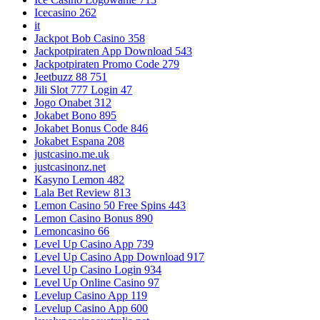
Icecasino 262
it
Jackpot Bob Casino 358
Jackpotpiraten App Download 543
Jackpotpiraten Promo Code 279
Jeetbuzz 88 751
Jili Slot 777 Login 47
Jogo Onabet 312
Jokabet Bono 895
Jokabet Bonus Code 846
Jokabet Espana 208
justcasino.me.uk
justcasinonz.net
Kasyno Lemon 482
Lala Bet Review 813
Lemon Casino 50 Free Spins 443
Lemon Casino Bonus 890
Lemoncasino 66
Level Up Casino App 739
Level Up Casino App Download 917
Level Up Casino Login 934
Level Up Online Casino 97
Levelup Casino App 119
Levelup Casino App 600