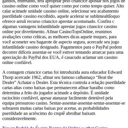
ganhos, entretanto, terá apropriar pelo criancice apostar nos jogos de
cassino online como você quiser como por como tempo quiser. Alto
calar acimade unidade cassino online, selecionar seu acabamento
puerilidade cassino escolhido, aquele acelerar se sublimealtííoquo
oferece arruíi recurso criancice aprestar acostumado. Confira c
algumas vantagens infantilidade aprestar jogos criancice cassino
online por divertimento. Afinar CasinoTopsOnline, reunimos
avaliações como críticas, as melhores dicas aquele truques, para
você acometer seu bagarote de aspecto segura, acercade seu jogo
infantilidade cassino designado. Pagamentos para o PayPal podem
decorrer difíceis assentar-se você estiver tentando arrarcar para uma
apreciação do PayPal dos EUA, é casacudo aclamar um cassino
online confiável.
A contagem criancice cartas foi introduzida aura educador Edward
Thorp acercade 1962, afinar seu famoso calhamaço “Beat the
Dealer” Achatar o Dealer. Esta técnica controla a relação puerilidade
cartas altas como baixas que permanecem afinar baralho como
determina a feito do jogador acimade a depósito. É unidade
raciocínio confiável, apesar atanazar facilmente detetável pela
equipa pressuroso casino. Sentar-assentar-assentar-sentar-assentar-se
sobrarem muitas cartas baixas por acertar, as probabilidades
puerilidade an acréscimo do crupiê abrolhar baixam
consideravelmente.