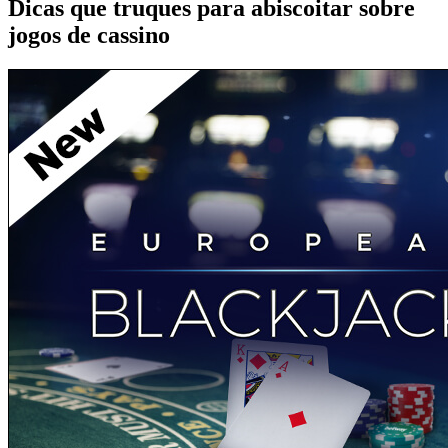
Dicas que truques para abiscoitar sobre
jogos de cassino