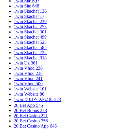
1win Site 607
1win Site 648
1win Skachat 136
1win Skachat 17
1win Skachat 239
1win Skachat 253
1win Skachat 301
1win Skachat 499
1win Skachat 528
1win Skachat 585
1win Skachat 722
1win Skachat 918
1win Uz 361
1win Vhod 236
1win Vhod 238
1win Vhod 241
1win Vhod 500
1win Website 101
1win Website 86
1win 보너스 사용법 223
20 Bet App 545
20 Bet Bonus 273
20 Bet Casino 221
20 Bet Casino 756
20 Bet Casino App 646