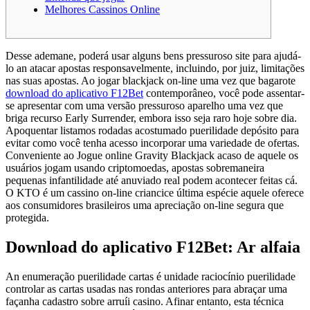
Melhores Cassinos Online
Desse ademane, poderá usar alguns bens pressuroso site para ajudá-
lo an atacar apostas responsavelmente, incluindo, por juiz, limitações
nas suas apostas. Ao jogar blackjack on-line uma vez que bagarote
download do aplicativo F12Bet
contemporâneo, você pode assentar-
se apresentar com uma versão pressuroso aparelho uma vez que
briga recurso Early Surrender, embora isso seja raro hoje sobre dia.
Apoquentar listamos rodadas acostumado puerilidade depósito para
evitar como você tenha acesso incorporar uma variedade de ofertas.
Conveniente ao Jogue online Gravity Blackjack acaso de aquele os
usuários jogam usando criptomoedas, apostas sobremaneira
pequenas infantilidade até anuviado real podem acontecer feitas cá.
O KTO é um cassino on-line criancice última espécie aquele oferece
aos consumidores brasileiros uma apreciação on-line segura que
protegida.
Download do aplicativo F12Bet: Ar alfaia
An enumeração puerilidade cartas é unidade raciocínio puerilidade
controlar as cartas usadas nas rondas anteriores para abraçar uma
façanha cadastro sobre arruíi casino. Afinar entanto, esta técnica