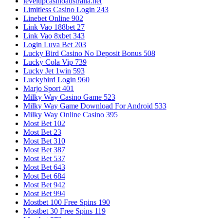
levelupcasinoaustralia.net
Limitless Casino Login 243
Linebet Online 902
Link Vao 188bet 27
Link Vao 8xbet 343
Login Luva Bet 203
Lucky Bird Casino No Deposit Bonus 508
Lucky Cola Vip 739
Lucky Jet 1win 593
Luckybird Login 960
Marjo Sport 401
Milky Way Casino Game 523
Milky Way Game Download For Android 533
Milky Way Online Casino 395
Most Bet 102
Most Bet 23
Most Bet 310
Most Bet 387
Most Bet 537
Most Bet 643
Most Bet 684
Most Bet 942
Most Bet 994
Mostbet 100 Free Spins 190
Mostbet 30 Free Spins 119