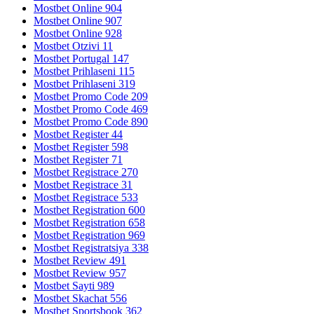
Mostbet Online 904
Mostbet Online 907
Mostbet Online 928
Mostbet Otzivi 11
Mostbet Portugal 147
Mostbet Prihlaseni 115
Mostbet Prihlaseni 319
Mostbet Promo Code 209
Mostbet Promo Code 469
Mostbet Promo Code 890
Mostbet Register 44
Mostbet Register 598
Mostbet Register 71
Mostbet Registrace 270
Mostbet Registrace 31
Mostbet Registrace 533
Mostbet Registration 600
Mostbet Registration 658
Mostbet Registration 969
Mostbet Registratsiya 338
Mostbet Review 491
Mostbet Review 957
Mostbet Sayti 989
Mostbet Skachat 556
Mostbet Sportsbook 362