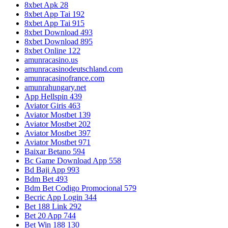
8xbet Apk 28
8xbet App Tai 192
8xbet App Tai 915
8xbet Download 493
8xbet Download 895
8xbet Online 122
amunracasino.us
amunracasinodeutschland.com
amunracasinofrance.com
amunrahungary.net
App Hellspin 439
Aviator Giris 463
Aviator Mostbet 139
Aviator Mostbet 202
Aviator Mostbet 397
Aviator Mostbet 971
Baixar Betano 594
Bc Game Download App 558
Bd Baji App 993
Bdm Bet 493
Bdm Bet Codigo Promocional 579
Becric App Login 344
Bet 188 Link 292
Bet 20 App 744
Bet Win 188 130