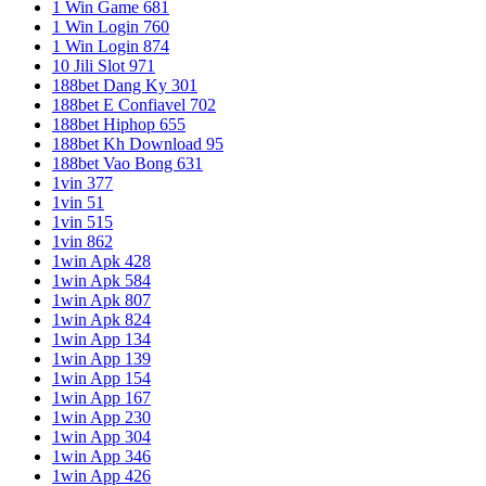
1 Win Game 681
1 Win Login 760
1 Win Login 874
10 Jili Slot 971
188bet Dang Ky 301
188bet E Confiavel 702
188bet Hiphop 655
188bet Kh Download 95
188bet Vao Bong 631
1vin 377
1vin 51
1vin 515
1vin 862
1win Apk 428
1win Apk 584
1win Apk 807
1win Apk 824
1win App 134
1win App 139
1win App 154
1win App 167
1win App 230
1win App 304
1win App 346
1win App 426