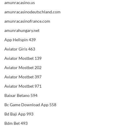
amunracasino.us
amunracasinodeutschland.com
amunracasinofrance.com
amunrahungary.net
App Hellspin 439
Aviator Giris 463
Aviator Mostbet 139
Aviator Mostbet 202
Aviator Mostbet 397
Aviator Mostbet 971
Baixar Betano 594
Bc Game Download App 558
Bd Baji App 993
Bdm Bet 493