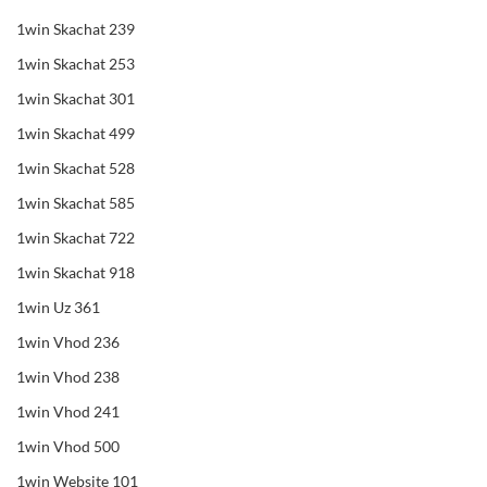
1win Skachat 239
1win Skachat 253
1win Skachat 301
1win Skachat 499
1win Skachat 528
1win Skachat 585
1win Skachat 722
1win Skachat 918
1win Uz 361
1win Vhod 236
1win Vhod 238
1win Vhod 241
1win Vhod 500
1win Website 101