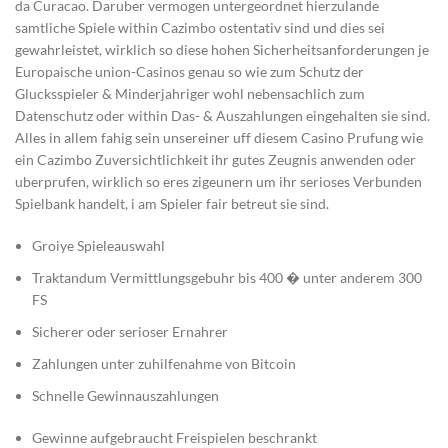
da Curacao. Daruber vermogen untergeordnet hierzulande
samtliche Spiele within Cazimbo ostentativ sind und dies sei
gewahrleistet, wirklich so diese hohen Sicherheitsanforderungen je
Europaische union-Casinos genau so wie zum Schutz der
Glucksspieler & Minderjahriger wohl nebensachlich zum
Datenschutz oder within Das- & Auszahlungen eingehalten sie sind.
Alles in allem fahig sein unsereiner uff diesem Casino Prufung wie
ein Cazimbo Zuversichtlichkeit ihr gutes Zeugnis anwenden oder
uberprufen, wirklich so eres zigeunern um ihr serioses Verbunden
Spielbank handelt, i am Spieler fair betreut sie sind.
Groiye Spieleauswahl
Traktandum Vermittlungsgebuhr bis 400 � unter anderem 300
FS
Sicherer oder serioser Ernahrer
Zahlungen unter zuhilfenahme von Bitcoin
Schnelle Gewinnauszahlungen
Gewinne aufgebraucht Freispielen beschrankt