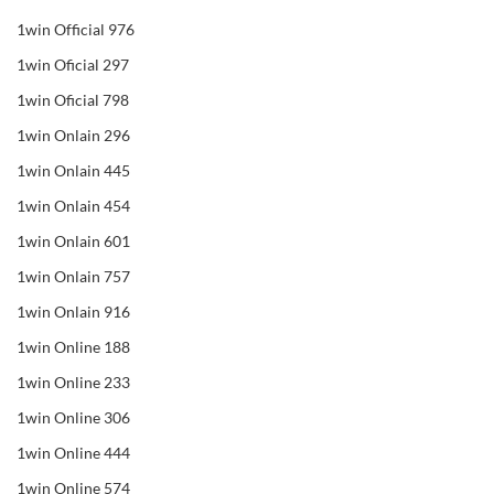
1win Official 976
1win Oficial 297
1win Oficial 798
1win Onlain 296
1win Onlain 445
1win Onlain 454
1win Onlain 601
1win Onlain 757
1win Onlain 916
1win Online 188
1win Online 233
1win Online 306
1win Online 444
1win Online 574