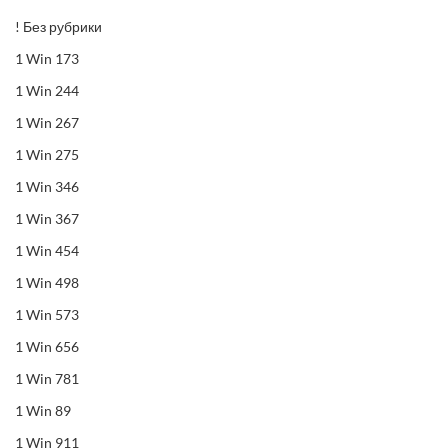
! Без рубрики
1 Win 173
1 Win 244
1 Win 267
1 Win 275
1 Win 346
1 Win 367
1 Win 454
1 Win 498
1 Win 573
1 Win 656
1 Win 781
1 Win 89
1 Win 911