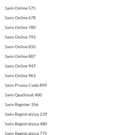
1win Online 575
1win Online 678
1win Online 780
1win Online 793
1win Online 810
1win Online 887
1win Online 947
1win Online 963
1win Promo Code 899
1win Qeydiyyat 400
1win Register 356
1win Registratsiya 239
1win Registratsiya 480
1win Registratsiya 775