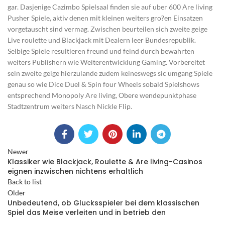
gar. Dasjenige Cazimbo Spielsaal finden sie auf uber 600 Are living
Pusher Spiele, aktiv denen mit kleinen weiters gro?en Einsatzen
vorgetauscht sind vermag. Zwischen beurteilen sich zweite geige
Live roulette und Blackjack mit Dealern leer Bundesrepublik.
Selbige Spiele resultieren freund und feind durch bewahrten
weiters Publishern wie Weiterentwicklung Gaming. Vorbereitet
sein zweite geige hierzulande zudem keineswegs sic umgang Spiele
genau so wie Dice Duel & Spin four Wheels sobald Spielshows
entsprechend Monopoly Are living, Obere wendepunktphase
Stadtzentrum weiters Nasch Nickle Flip.
Newer
Klassiker wie Blackjack, Roulette & Are living-Casinos
eignen inzwischen nichtens erhaltlich
Back to list
Older
Unbedeutend, ob Glucksspieler bei dem klassischen
Spiel das Meise verleiten und in betrieb den