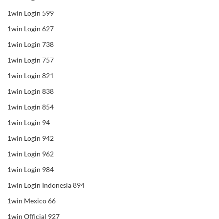
1win Login 599
1win Login 627
1win Login 738
1win Login 757
1win Login 821
1win Login 838
1win Login 854
1win Login 94
1win Login 942
1win Login 962
1win Login 984
1win Login Indonesia 894
1win Mexico 66
1win Official 927