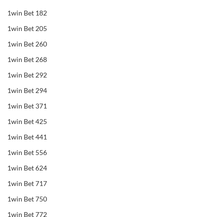
1win Bet 182
1win Bet 205
1win Bet 260
1win Bet 268
1win Bet 292
1win Bet 294
1win Bet 371
1win Bet 425
1win Bet 441
1win Bet 556
1win Bet 624
1win Bet 717
1win Bet 750
1win Bet 772