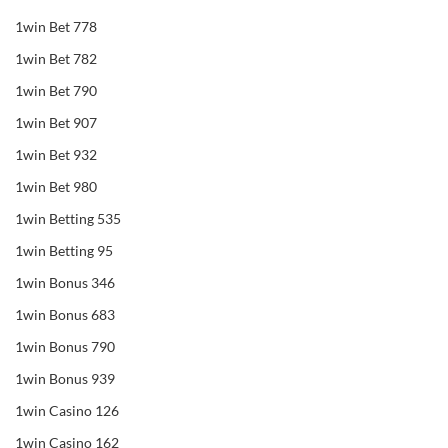
1win Bet 778
1win Bet 782
1win Bet 790
1win Bet 907
1win Bet 932
1win Bet 980
1win Betting 535
1win Betting 95
1win Bonus 346
1win Bonus 683
1win Bonus 790
1win Bonus 939
1win Casino 126
1win Casino 162