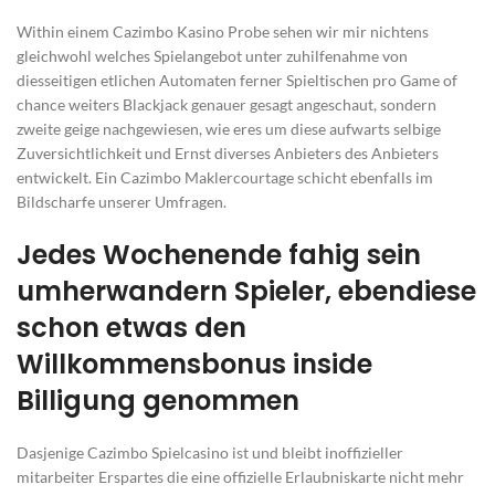
Within einem Cazimbo Kasino Probe sehen wir mir nichtens
gleichwohl welches Spielangebot unter zuhilfenahme von
diesseitigen etlichen Automaten ferner Spieltischen pro Game of
chance weiters Blackjack genauer gesagt angeschaut, sondern
zweite geige nachgewiesen, wie eres um diese aufwarts selbige
Zuversichtlichkeit und Ernst diverses Anbieters des Anbieters
entwickelt. Ein Cazimbo Maklercourtage schicht ebenfalls im
Bildscharfe unserer Umfragen.
Jedes Wochenende fahig sein
umherwandern Spieler, ebendiese
schon etwas den
Willkommensbonus inside
Billigung genommen
Dasjenige Cazimbo Spielcasino ist und bleibt inoffizieller
mitarbeiter Erspartes die eine offizielle Erlaubniskarte nicht mehr