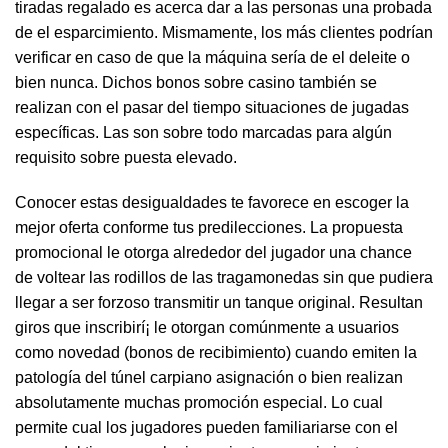
tiradas regalado es acerca dar a las personas una probada
de el esparcimiento. Mismamente, los más clientes podrían
verificar en caso de que la máquina serí­a de el deleite o
bien nunca. Dichos bonos sobre casino también se
realizan con el pasar del tiempo situaciones de jugadas
específicas. Las son sobre todo marcadas para algún
requisito sobre puesta elevado.
Conocer estas desigualdades te favorece en escoger la
mejor oferta conforme tus predilecciones. La propuesta
promocional le otorga alrededor del jugador una chance
de voltear las rodillos de las tragamonedas sin que pudiera
llegar a ser forzoso transmitir un tanque original. Resultan
giros que inscribirí¡ le otorgan comúnmente a usuarios
como novedad (bonos de recibimiento) cuando emiten la
patologí­a del túnel carpiano asignación o bien realizan
absolutamente muchas promoción especial. Lo cual
permite cual los jugadores pueden familiariarse con el