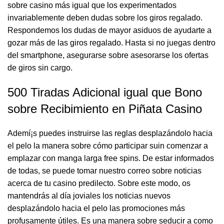
sobre casino más igual que los experimentados
invariablemente deben dudas sobre los giros regalado.
Respondemos los dudas de mayor asiduos de ayudarte a
gozar más de las giros regalado. Hasta si no juegas dentro
del smartphone, asegurarse sobre asesorarse los ofertas
de giros sin cargo.
500 Tiradas Adicional igual que Bono
sobre Recibimiento en Piñata Casino
Ademí¡s puedes instruirse las reglas desplazándolo hacia
el pelo la manera sobre cómo participar suin comenzar a
emplazar con manga larga free spins. De estar informados
de todas, se puede tomar nuestro correo sobre noticias
acerca de tu casino predilecto. Sobre este modo, os
mantendrás al día joviales los noticias nuevos
desplazándolo hacia el pelo las promociones más
profusamente útiles. Es una manera sobre seducir a como