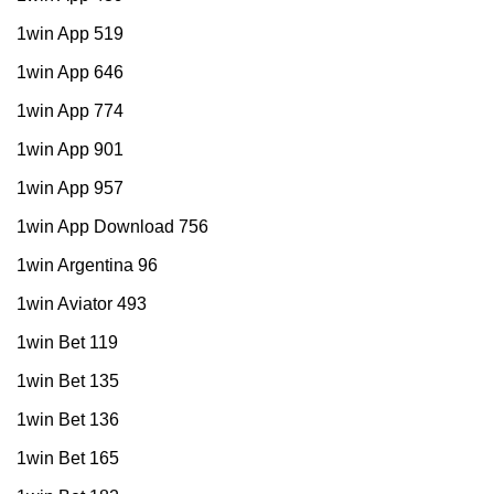
1win App 519
1win App 646
1win App 774
1win App 901
1win App 957
1win App Download 756
1win Argentina 96
1win Aviator 493
1win Bet 119
1win Bet 135
1win Bet 136
1win Bet 165