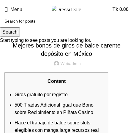
Menu
Tk
0.00
UNCATEGORIZED
Search
Start typing to see posts you are looking for.
Mejores bonos de giros de balde carente
depósito en México
Webadmin
Content
Giros gratuito por registro
500 Tiradas Adicional igual que Bono
sobre Recibimiento en Piñata Casino
Hace el trabajo de balde sobre slots
elegibles con manga larga recursos real