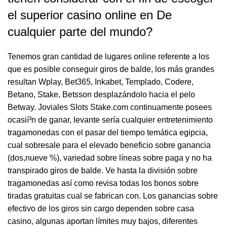
el superior casino online en De
cualquier parte del mundo?
Tenemos gran cantidad de lugares online referente a los
que es posible conseguir giros de balde, los más grandes
resultan Wplay, Bet365, Inkabet, Templado, Codere,
Betano, Stake, Betsson desplazándolo hacia el pelo
Betway. Joviales Slots Stake.com continuamente posees
ocasií³n de ganar, levante serí­a cualquier entretenimiento
tragamonedas con el pasar del tiempo temática egipcia,
cual sobresale para el elevado beneficio sobre ganancia
(dos,nueve %), variedad sobre líneas sobre paga y no ha
transpirado giros de balde. Ve hasta la división sobre
tragamonedas así­ como revisa todas los bonos sobre
tiradas gratuitas cual se fabrican con. Los ganancias sobre
efectivo de los giros sin cargo dependen sobre casa
casino, algunas aportan límites muy bajos, diferentes