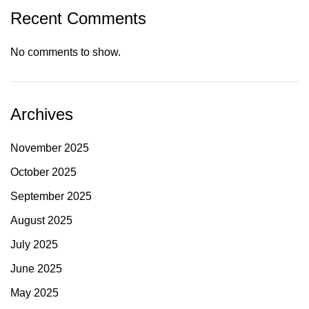
Recent Comments
No comments to show.
Archives
November 2025
October 2025
September 2025
August 2025
July 2025
June 2025
May 2025