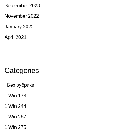
September 2023
November 2022
January 2022
April 2021
Categories
! Без рубрики
1 Win 173
1 Win 244
1 Win 267
1 Win 275