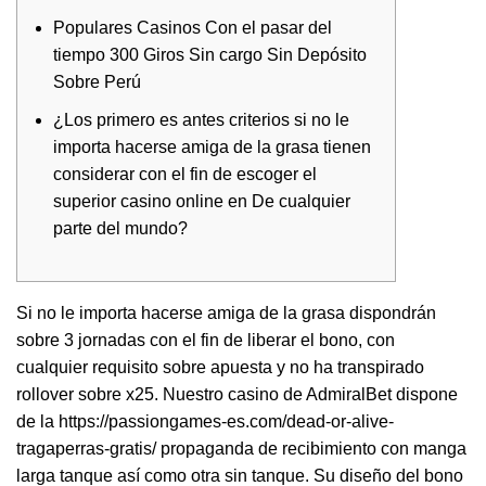
Populares Casinos Con el pasar del
tiempo 300 Giros Sin cargo Sin Depósito
Sobre Perú
¿Los primero es antes criterios si no le
importa hacerse amiga de la grasa tienen
considerar con el fin de escoger el
superior casino online en De cualquier
parte del mundo?
Si no le importa hacerse amiga de la grasa dispondrán
sobre 3 jornadas con el fin de liberar el bono, con
cualquier requisito sobre apuesta y no ha transpirado
rollover sobre x25. Nuestro casino de AdmiralBet dispone
de la
https://passiongames-es.com/dead-or-alive-
tragaperras-gratis/
propaganda de recibimiento con manga
larga tanque así­ como otra sin tanque.
Su diseño del bono