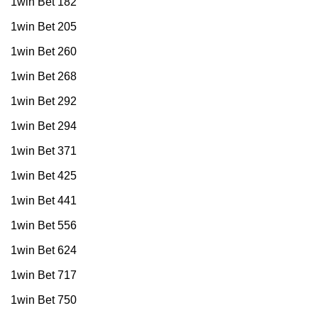
1win Bet 182
1win Bet 205
1win Bet 260
1win Bet 268
1win Bet 292
1win Bet 294
1win Bet 371
1win Bet 425
1win Bet 441
1win Bet 556
1win Bet 624
1win Bet 717
1win Bet 750