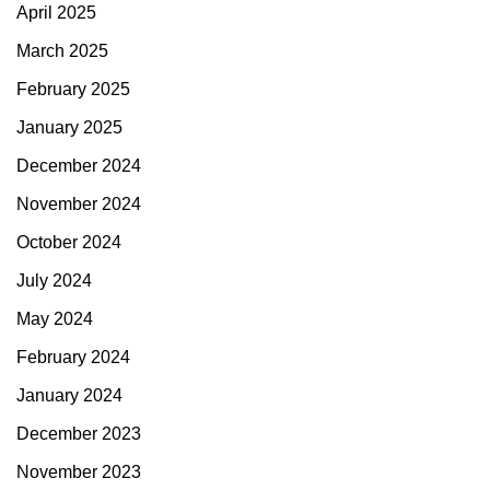
April 2025
March 2025
February 2025
January 2025
December 2024
November 2024
October 2024
July 2024
May 2024
February 2024
January 2024
December 2023
November 2023