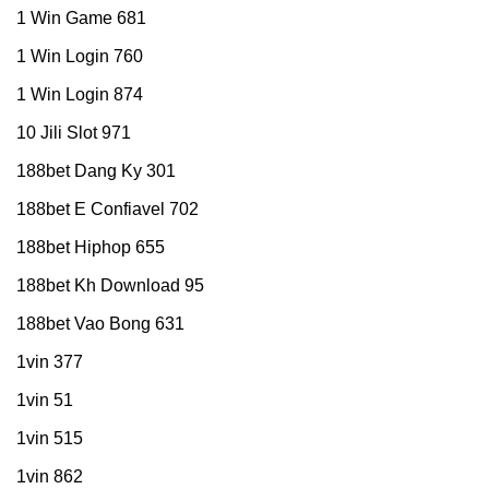
1 Win Game 681
1 Win Login 760
1 Win Login 874
10 Jili Slot 971
188bet Dang Ky 301
188bet E Confiavel 702
188bet Hiphop 655
188bet Kh Download 95
188bet Vao Bong 631
1vin 377
1vin 51
1vin 515
1vin 862