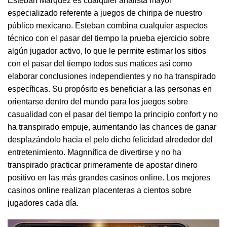
Esteban Márquez es cualquier analista mayor
especializado referente a juegos de chiripa de nuestro
público mexicano. Esteban combina cualquier aspectos
técnico con el pasar del tiempo la prueba ejercicio sobre
algún jugador activo, lo que le permite estimar los sitios
con el pasar del tiempo todos sus matices así­ como
elaborar conclusiones independientes y no ha transpirado
específicas. Su propósito es beneficiar a las personas en
orientarse dentro del mundo para los juegos sobre
casualidad con el pasar del tiempo la principio confort y no
ha transpirado empuje, aumentando las chances de ganar
desplazándolo hacia el pelo dicho felicidad alrededor del
entretenimiento. Magnnífica de divertirse y no ha
transpirado practicar primeramente de apostar dinero
positivo en las más grandes casinos online. Los mejores
casinos online realizan placenteras a cientos sobre
jugadores cada día.