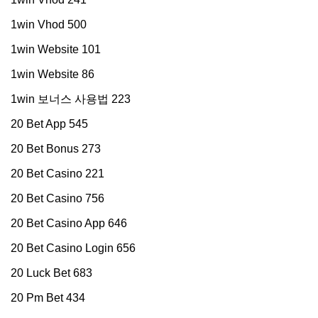
1win Vhod 500
1win Website 101
1win Website 86
1win 보너스 사용법 223
20 Bet App 545
20 Bet Bonus 273
20 Bet Casino 221
20 Bet Casino 756
20 Bet Casino App 646
20 Bet Casino Login 656
20 Luck Bet 683
20 Pm Bet 434