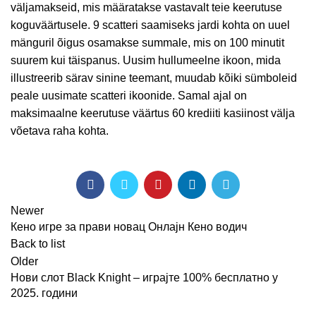
väljamakseid, mis määratakse vastavalt teie keerutuse
koguväärtusele. 9 scatteri saamiseks jardi kohta on uuel
mänguril õigus osamakse summale, mis on 100 minutit
suurem kui täispanus. Uusim hullumeelne ikoon, mida
illustreerib särav sinine teemant, muudab kõiki sümboleid
peale uusimate scatteri ikoonide. Samal ajal on
maksimaalne keerutuse väärtus 60 krediiti kasiinost välja
võetava raha kohta.
Newer
Кено игре за прави новац Онлајн Кено водич
Back to list
Older
Нови слот Black Knight – играјте 100% бесплатно у
2025. години