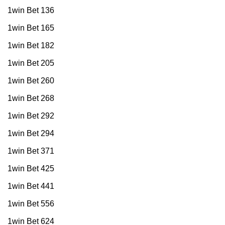
1win Bet 136
1win Bet 165
1win Bet 182
1win Bet 205
1win Bet 260
1win Bet 268
1win Bet 292
1win Bet 294
1win Bet 371
1win Bet 425
1win Bet 441
1win Bet 556
1win Bet 624