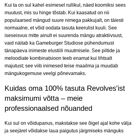
Kui ta on sul kahel esimesel rullikul, näed koomiksi sees
muutust, mis su hinge tõstab. Kui kaasatud on nii
populaarsed mängud suure nimega pakkujalt, on täiesti
normaalne, et võid oodata tasuta keerulist kuuli. See
iseseisvus mitte ainult ei suurenda mängu atraktiivsust,
vaid näitab ka Gameburger Studiose pühendumust
tänapäeva inimeste elustiili muutmisele. See piltide ja
meloodiate kombinatsioon teeb enamat kui lihtsalt
majutust; see viib inimesed teise maailma ja muudab
mängukogemuse veelgi põnevamaks.
Kuidas oma 100% tasuta Revolves'ist
maksimumi võtta – meie
professionaalsed nõuanded
Kui sul on võidupanus, makstakse see õigel ajal kohe välja
ja seejärel võidakse laua paigutus järgmiseks mänguks