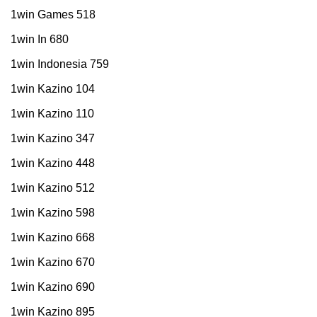
1win Games 518
1win In 680
1win Indonesia 759
1win Kazino 104
1win Kazino 110
1win Kazino 347
1win Kazino 448
1win Kazino 512
1win Kazino 598
1win Kazino 668
1win Kazino 670
1win Kazino 690
1win Kazino 895