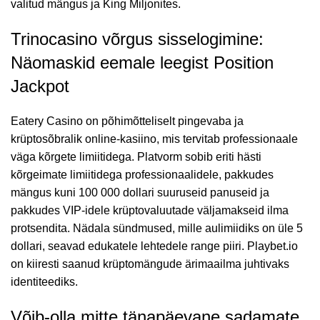
valitud mängus ja King Miljonites.
Trinocasino võrgus sisselogimine:
Näomaskid eemale leegist Position
Jackpot
Eatery Casino on põhimõtteliselt pingevaba ja
krüptosõbralik online-kasiino, mis tervitab professionaale
väga kõrgete limiitidega. Platvorm sobib eriti hästi
kõrgeimate limiitidega professionaalidele, pakkudes
mängus kuni 100 000 dollari suuruseid panuseid ja
pakkudes VIP-idele krüptovaluutade väljamakseid ilma
protsendita. Nädala sündmused, mille aulimiidiks on üle 5
dollari, seavad edukatele lehtedele range piiri. Playbet.io
on kiiresti saanud krüptomängude ärimaailma juhtivaks
identiteediks.
Võib-olla mitte tänapäevane sadamate