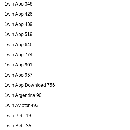
1win App 346
1win App 426
1win App 439
1win App 519
1win App 646
1win App 774
1win App 901
1win App 957
1win App Download 756
1win Argentina 96
1win Aviator 493
1win Bet 119
1win Bet 135