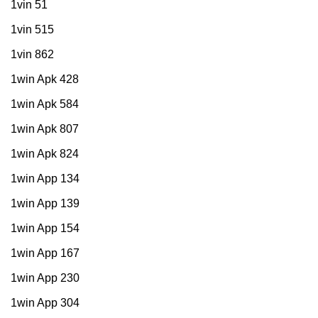
1vin 51
1vin 515
1vin 862
1win Apk 428
1win Apk 584
1win Apk 807
1win Apk 824
1win App 134
1win App 139
1win App 154
1win App 167
1win App 230
1win App 304