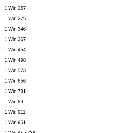
1 Win 267
1 Win 275
1 Win 346
1 Win 367
1 Win 454
1 Win 498
1 Win 573
1 Win 656
1 Win 781
1 Win 89
1 Win 911
1 Win 951
1 Win App 786