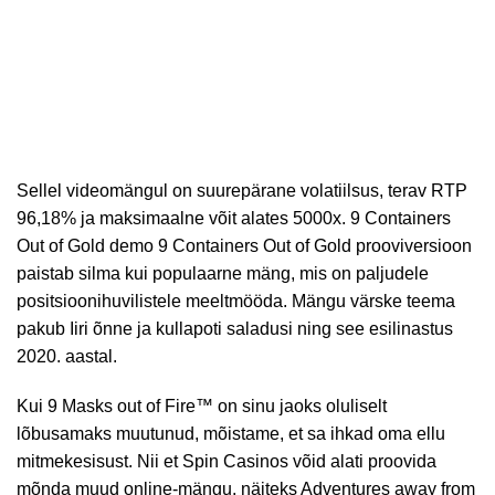
Sellel videomängul on suurepärane volatiilsus, terav RTP
96,18% ja maksimaalne võit alates 5000x. 9 Containers
Out of Gold demo 9 Containers Out of Gold prooviversioon
paistab silma kui populaarne mäng, mis on paljudele
positsioonihuvilistele meeltmööda. Mängu värske teema
pakub Iiri õnne ja kullapoti saladusi ning see esilinastus
2020. aastal.
Kui 9 Masks out of Fire™ on sinu jaoks oluliselt
lõbusamaks muutunud, mõistame, et sa ihkad oma ellu
mitmekesisust. Nii et Spin Casinos võid alati proovida
mõnda muud online-mängu, näiteks Adventures away from