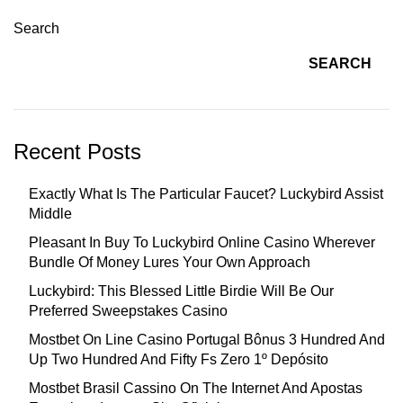
Search
SEARCH
Recent Posts
Exactly What Is The Particular Faucet? Luckybird Assist
Middle
Pleasant In Buy To Luckybird Online Casino Wherever
Bundle Of Money Lures Your Own Approach
Luckybird: This Blessed Little Birdie Will Be Our
Preferred Sweepstakes Casino
Mostbet On Line Casino Portugal Bônus 3 Hundred And
Up Two Hundred And Fifty Fs Zero 1º Depósito
Mostbet Brasil Cassino On The Internet And Apostas