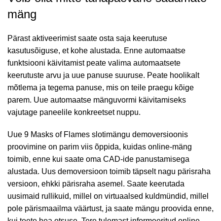
mäng
Pärast aktiveerimist saate osta saja keerutuse
kasutusõiguse, et kohe alustada. Enne automaatse
funktsiooni käivitamist peate valima automaatsete
keerutuste arvu ja uue panuse suuruse. Peate hoolikalt
mõtlema ja tegema panuse, mis on teile praegu kõige
parem. Uue automaatse mänguvormi käivitamiseks
vajutage paneelile konkreetset nuppu.
Uue 9 Masks of Flames slotimängu demoversioonis
proovimine on parim viis õppida, kuidas online-mäng
toimib, enne kui saate oma CAD-ide panustamisega
alustada. Uus demoversioon toimib täpselt nagu pärisraha
versioon, ehkki pärisraha asemel. Saate keerutada
uusimaid rullikuid, millel on virtuaalsed kuldmündid, millel
pole pärismaailma väärtust, ja saate mängu proovida enne,
kui teete hea otsuse. Tere tulemast informeeritud online-