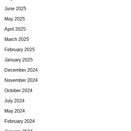
June 2025
May 2025
April 2025
March 2025
February 2025
January 2025
December 2024
November 2024
October 2024
July 2024
May 2024
February 2024