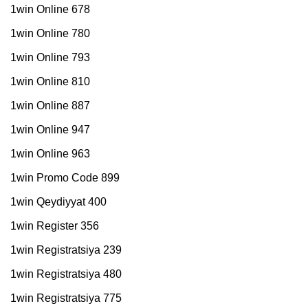
1win Online 678
1win Online 780
1win Online 793
1win Online 810
1win Online 887
1win Online 947
1win Online 963
1win Promo Code 899
1win Qeydiyyat 400
1win Register 356
1win Registratsiya 239
1win Registratsiya 480
1win Registratsiya 775