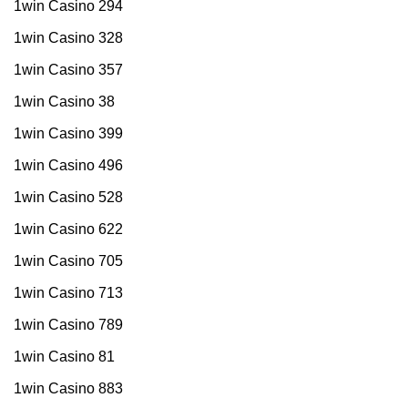
1win Casino 294
1win Casino 328
1win Casino 357
1win Casino 38
1win Casino 399
1win Casino 496
1win Casino 528
1win Casino 622
1win Casino 705
1win Casino 713
1win Casino 789
1win Casino 81
1win Casino 883