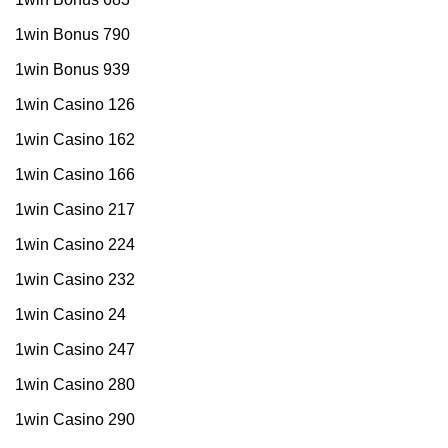
1win Bonus 790
1win Bonus 939
1win Casino 126
1win Casino 162
1win Casino 166
1win Casino 217
1win Casino 224
1win Casino 232
1win Casino 24
1win Casino 247
1win Casino 280
1win Casino 290