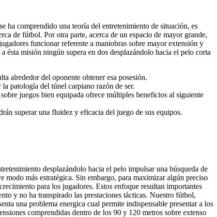
se ha comprendido una teoría del entretenimiento de situación, es
erca de fútbol.
Por otra parte, acerca de un espacio de mayor grande,
s jugadores funcionar referente a maniobras sobre mayor extensión y
te a ésta misión ningún supera en dos desplazándolo hacia el pelo corta
lta alrededor del oponente obtener esa posesión.
a patologí­a del túnel carpiano razón de ser.
bre juegos bien equipada ofrece múltiples beneficios al siguiente
drán superar una fluidez y eficacia del juego de sus equipos.
 entretenimiento desplazándolo hacia el pelo impulsar una búsqueda de
sobre modo más estratégica. Sin embargo, para maximizar algún preciso
 crecimiento para los jugadores. Estos enfoque resultan importantes
nto y no ha transpirado las prestaciones tácticas. Nuestro fútbol,
senta una problema energica cual permite indispensable presentar a los
imensiones comprendidas dentro de los 90 y 120 metros sobre extenso