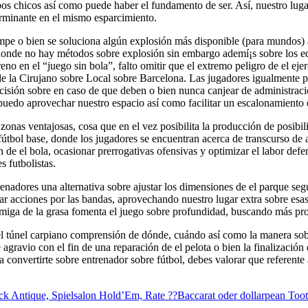
 chicos así­ como puede haber el fundamento de ser. Así, nuestro lugar 
erminante en el mismo esparcimiento.
ompe o bien se soluciona algún explosión más disponible (para mundos) a
s donde no hay métodos sobre explosión sin embargo ademí¡s sobre los 
 en el “juego sin bola”, falto omitir que el extremo peligro de el ejerc
 la Cirujano sobre Local sobre Barcelona. Las jugadores igualmente p
ecisión sobre en caso de que deben o bien nunca canjear de administració
puedo aprovechar nuestro espacio así­ como facilitar un escalonamiento 
zonas ventajosas, cosa que en el vez posibilita la producción de posibili
 fútbol base, donde los jugadores se encuentran acerca de transcurso de
n de el bola, ocasionar prerrogativas ofensivas y optimizar el labor de
s futbolistas.
enadores una alternativa sobre ajustar los dimensiones de el parque segú
ar acciones por las bandas, aprovechando nuestro lugar extra sobre esa
amiga de la grasa fomenta el juego sobre profundidad, buscando más pr
el túnel carpiano comprensión de dónde, cuándo así­ como la manera so
 agravio con el fin de una reparación de el pelota o bien la finalización
a convertirte sobre entrenador sobre fútbol, debes valorar que referent
kjack Antique, Spielsalon Hold’Em, Rate ??Baccarat oder dollarpean To