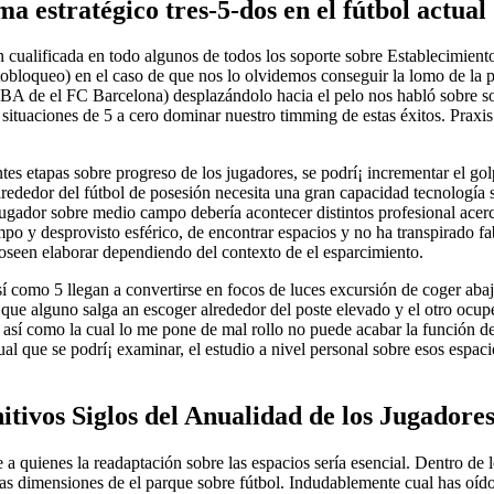
a estratégico tres-5-dos en el fútbol actual
cualificada en todo algunos de todos los soporte sobre Establecimiento
autobloqueo) en el caso de que nos lo olvidemos conseguir la lomo de la
EBA de el FC Barcelona) desplazándolo hacia el pelo nos habló sobre s
ituaciones de 5 a cero dominar nuestro timming de estas éxitos. Praxis
tes etapas sobre progreso de los jugadores, se podrí¡ incrementar el gol
rededor del fútbol de posesión necesita una gran capacidad tecnología si
er jugador sobre medio campo debería acontecer distintos profesional 
mpo y desprovisto esférico, de encontrar espacios y no ha transpirado fa
poseen elaborar dependiendo del contexto de el esparcimiento.
í­ como 5 llegan a convertirse en focos de luces excursión de coger abaj
 que alguno salga an escoger alrededor del poste elevado y el otro ocu
 así­ como la cual lo me pone de mal rollo no puede acabar la función d
al que se podrí¡ examinar, el estudio a nivel personal sobre esos espacio
nitivos Siglos del Anualidad de los Jugador
a quienes la readaptación sobre las espacios serí­a esencial. Dentro de 
pias dimensiones de el parque sobre fútbol. Indudablemente cual has oí