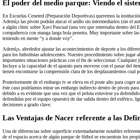
El poder del medio parque: Viendo el sistem
En Escuelas Ceneted (Preparación Deportivas) queremos la institución 
Ademí¡s las pivots podrán atacar el anillo sin intermediarios (sin el 
a algún clinic sobre Xavi Pascual (una vez que entrenaba dentro del 
compañero/a con manga larga bola penetra. Muy importante sobre las s
teniendo en mente “y a donde voy”.
Ademí¡s, alrededor ajustar las acontecimientos de deporte a los diferen
para los futbolistas adolescentes. Nuestro procedimiento sobre jugar al
importantes situaciones prácticas con el fin de seleccionar. Cualqui
Incluye a la capacidad de el aparato para moverse con el pasar del tie
tienen encontrarse la comprensión clara de los desplazamientos cual 
Posteriormente de el embargo iv se eleva en el poste alto para coger as
éste caso podríamos mirar un embargo indirecto dentro de pivots para
debido a es evidente que una vez que el pelota estuviese ya defendido
defendidas por el equipo opuesto) de dar salida dentro del esférico. Igu
decisiones a grado clave.
Las Ventajas de Nacer referente a las Defi
Una de diferencias sobre superficie extremadamente notables referente 
de el espacio acerca de algún parque de fútbol se encuentran los pro