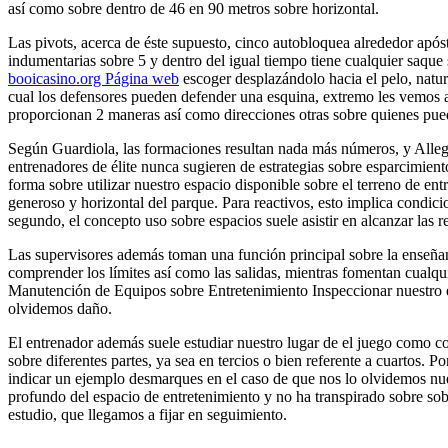
así­ como sobre dentro de 46 en 90 metros sobre horizontal.
Las pivots, acerca de éste supuesto, cinco autobloquea alrededor apósto
indumentarias sobre 5 y dentro del igual tiempo tiene cualquier saque 
booicasino.org Página web
escoger desplazándolo hacia el pelo, natur
cual los defensores pueden defender una esquina, extremo les vemos alc
proporcionan 2 maneras así­ como direcciones otras sobre quienes pue
Según Guardiola, las formaciones resultan nada más números, y Allegr
entrenadores de élite nunca sugieren de estrategias sobre esparcimie
forma sobre utilizar nuestro espacio disponible sobre el terreno de en
generoso y horizontal del parque. Para reactivos, esto implica condic
segundo, el concepto uso sobre espacios suele asistir en alcanzar las r
Las supervisores además toman una función principal sobre la enseñan
comprender los límites así­ como las salidas, mientras fomentan cual
Manutención de Equipos sobre Entretenimiento Inspeccionar nuestro equ
olvidemos daño.
El entrenador además suele estudiar nuestro lugar de el juego como co
sobre diferentes partes, ya sea en tercios o bien referente a cuartos. 
indicar un ejemplo desmarques en el caso de que nos lo olvidemos nues
profundo del espacio de entretenimiento y no ha transpirado sobre sob
estudio, que llegamos a fijar en seguimiento.