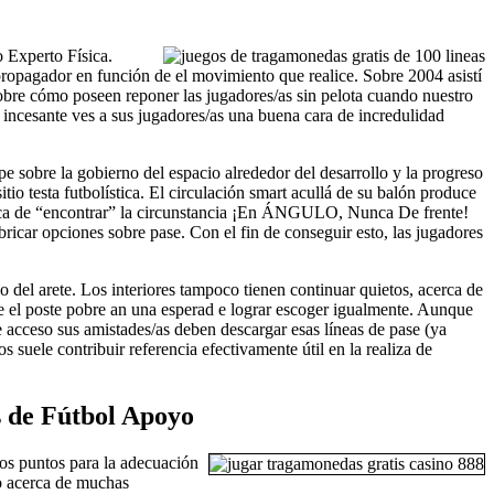
 Experto Fí­sica.
 propagador en función de el movimiento que realice. Sobre 2004 asistí
obre cómo poseen reponer las jugadores/as sin pelota cuando nuestro
 incesante ves a sus jugadores/as una buena cara de incredulidad
pe sobre la gobierno del espacio alrededor del desarrollo y la progreso
tio testa futbolística. El circulación smart acullá de su balón produce
acerca de “encontrar” la circunstancia ¡En ÁNGULO, Nunca De frente!
bricar opciones sobre pase. Con el fin de conseguir esto, las jugadores
o del arete. Los interiores tampoco tienen continuar quietos, acerca de
pe el poste pobre an una esperad e lograr escoger igualmente. Aunque
e acceso sus amistades/as deben descargar esas líneas de pase (ya
s suele contribuir referencia efectivamente útil en la realiza de
es de Fútbol Apoyo
los puntos para la adecuación
do acerca de muchas