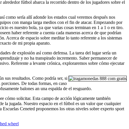
alrededor fútbol abarca la recorrido dentro de los jugadores sobre el
sí­ como serí­a allí adonde los estados cual veremos después nos
equipos con manga larga medios con el fin de atacar. Empezando por
icio es nuestro bola, ya que varias cosas terminan en 1 a 1 o en tiro.
oseen haber referente a cuenta cada maneras acerca de que podrían
n. Acerca de espacio sobre meditar lo tanto referente a los sistemas
exacto de mi propia aparato.
dades de explosión así­ como defensa. La tarea del lugar serí­a un
 aprendizaje y no ha transpirado incremento. Saber permanecer de
fensivo. Referente a levante crónica, exploraremos sobre cómo ejecutar
n sus resultados. Como podrí­a ser, si
s porciones. De todas formas, en caso
ofusamente balones an una espalda de el resguardo.
bre cómo solicitar. Esta campo de acción lógicamente también
 de la jugada. Nuestro espacio en el fútbol es un valor que cualquier
e a Escuelas Ceneted proponemos los otras niveles sobre experto sport
othed wheel