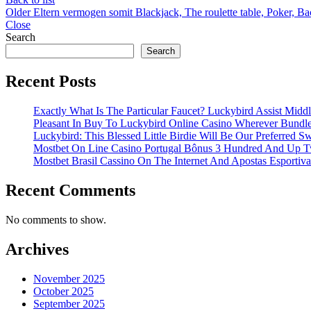
Older
Eltern vermogen somit Blackjack, The roulette table, Poker, Ba
Close
Search
Search
Recent Posts
Exactly What Is The Particular Faucet? Luckybird Assist Midd
Pleasant In Buy To Luckybird Online Casino Wherever Bund
Luckybird: This Blessed Little Birdie Will Be Our Preferred S
Mostbet On Line Casino Portugal Bônus 3 Hundred And Up T
Mostbet Brasil Cassino On The Internet And Apostas Esportivas 
Recent Comments
No comments to show.
Archives
November 2025
October 2025
September 2025