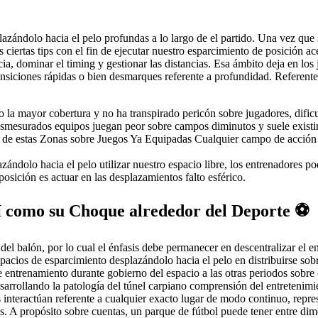
lazándolo hacia el pelo profundas a lo largo de el partido. Una vez que 
ciertas tips con el fin de ejecutar nuestro esparcimiento de posición ac
a, dominar el timing y gestionar las distancias. Esa ámbito deja en lo
 transiciones rápidas o bien desmarques referente a profundidad. Referen
 la mayor cobertura y no ha transpirado pericón sobre jugadores, dificu
smesurados equipos juegan peor sobre campos diminutos y suele existir l
de estas Zonas sobre Juegos Ya Equipadas Cualquier campo de acción so
zándolo hacia el pelo utilizar nuestro espacio libre, los entrenadores po
osición es actuar en las desplazamientos falto esférico.
í­ como su Choque alrededor del Deporte ⚽
 del balón, por lo cual el énfasis debe permanecer en descentralizar el
 espacios de esparcimiento desplazándolo hacia el pelo en distribuirse 
e entrenamiento durante gobierno del espacio a las otras periodos sobre
sarrollando la patologí­a del túnel carpiano comprensión del entretenimie
 interactúan referente a cualquier exacto lugar de modo continuo, repre
s. A propósito sobre cuentas, un parque de fútbol puede tener entre d