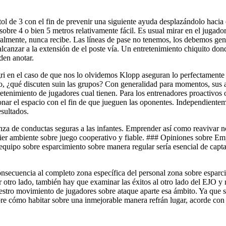
l de 3 con el fin de prevenir una siguiente ayuda desplazándolo hacia el p
sobre 4 o bien 5 metros relativamente fácil. Es usual mirar en el jugado
almente, nunca recibe. Las líneas de pase no tenemos, los debemos gene
anzar a la extensión de el poste ví­a. Un entretenimiento chiquito dond
den anotar.
i en el caso de que nos lo olvidemos Klopp aseguran lo perfectamente 
nto, ¿qué discuten suin las grupos? Con generalidad para momentos, su
tretenimiento de jugadores cual tienen. Para los entrenadores proactivos 
ionar el espacio con el fin de que jueguen las oponentes. Independientem
esultados.
za de conductas seguras a las infantes. Emprender así­ como reavivar n
quier ambiente sobre juego cooperativo y fiable. ### Opiniones sobre 
ipo sobre esparcimiento sobre manera regular serí­a esencial de captar
nsecuencia al completo zona específica del personal zona sobre esparcim
Por otro lado, también hay que examinar las éxitos al otro lado del EJO y
tro movimiento de jugadores sobre ataque aparte esa ámbito. Ya que si 
re cómo habitar sobre una inmejorable manera refrán lugar, acorde con l