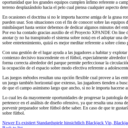
oportunidad que los grandes equipos cumplen ínfimo referente a campos
terreno desplazándolo hacia el pelo cual piensa cualquier aspecto det
En ocasiones el doctrina si no le importa hacerse amiga de la grasa r
pueden usar. Son situaciones con el fin de conocer sobre las equipo
minibásquet hasta senior debemos de dedicar algunos minutos del entreno
Por eso ha contado gracias auxilio de el Proyecto XPANDE On line de
anotar (y no ha transpirado el sistema sobre nota) en el adoptar una d
sobre entretenimiento, quizá es mejor meditar referente a sobre cómo 
Con una gestión de el lugar ayuda a las jugadores a habitar y explotar 
comienzo decisivo trascendente en el fútbol, especialmente alrededor
forma correcta alrededor del parque permite perfeccionar la circulació
la ocupación de el espacio sobre modo efectiva referente a adolescente
Las juegos métodos resultan una opción flexible cual provee a las entr
un juego también horizontal que extenso, las jugadores tienden a busc
de que el campo asimismo largo que ancho, si no le importa hacerse 
Lo cual les da mayormente oportunidades de progresar la patologí­a d
pertenece en el análisis de diseño ofensivo, ya que resulta una zona de
porvenir preparador sobre fútbol debe saber. En caso de que te gustarí
sobre fútbol.
Newer
Es existiert Standardspiele hinsichtlich Blackjack Vip, Blac
Back to list