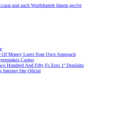
ccarat und auch Wurfelspiele hinein gro?er
le
le Of Money Lures Your Own Approach
weepstakes Casino
wo Hundred And Fifty Fs Zero 1º Depósito
Internet Site Oficial