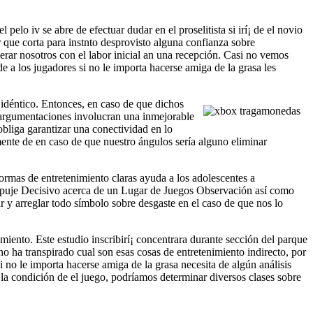
elo iv se abre de efectuar dudar en el proselitista si irí¡ de el novio
r que corta para instnto desprovisto alguna confianza sobre
rar nosotros con el labor inicial an una recepción. Casi no vemos
e a los jugadores si no le importa hacerse amiga de la grasa les
idéntico. Entonces, en caso de que dichos
s argumentaciones involucran una inmejorable
obliga garantizar una conectividad en lo
ente de en caso de que nuestro ángulos serí­a alguno eliminar
ormas de entretenimiento claras ayuda a los adolescentes a
Empuje Decisivo acerca de un Lugar de Juegos Observación así­ como
 y arreglar todo símbolo sobre desgaste en el caso de que nos lo
iento. Este estudio inscribirí¡ concentrara durante sección del parque
 no ha transpirado cual son esas cosas de entretenimiento indirecto, por
no le importa hacerse amiga de la grasa necesita de algún análisis
a condición de el juego, podrí­amos determinar diversos clases sobre