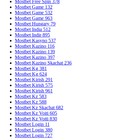
Mostbet Free Spin 378
Mostbet Game 132
Mostbet Game 532
Mostbet Game 963
Mostbet Hungary 79
Mostbet India 512
Mostbet Indir 895
Mostbet Kasyno 537
Mostbet Kazino 116
Mostbet Kazino 139
Mostbet Kazino 397
Mostbet Kazino Skachat 236
Mostbet Kg 381
Mostbet Kg 624
Mostbet Kirish 291
Mostbet Kirish 575
Mostbet Kirish 961
Mostbet Kz 583
Mostbet Kz 588
Mostbet Kz Skachat 682
Mostbet Kz Voiti 605
Mostbet Kz Voiti 830
Mostbet Login 11
Mostbet Login 380
Mostbet Login 727