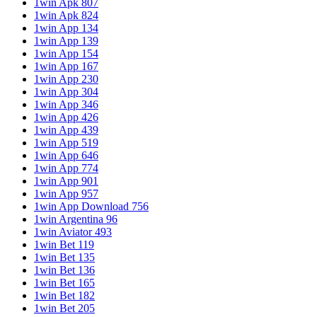
1win Apk 807
1win Apk 824
1win App 134
1win App 139
1win App 154
1win App 167
1win App 230
1win App 304
1win App 346
1win App 426
1win App 439
1win App 519
1win App 646
1win App 774
1win App 901
1win App 957
1win App Download 756
1win Argentina 96
1win Aviator 493
1win Bet 119
1win Bet 135
1win Bet 136
1win Bet 165
1win Bet 182
1win Bet 205