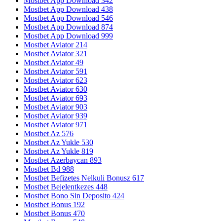
Mostbet App Download 342
Mostbet App Download 438
Mostbet App Download 546
Mostbet App Download 874
Mostbet App Download 999
Mostbet Aviator 214
Mostbet Aviator 321
Mostbet Aviator 49
Mostbet Aviator 591
Mostbet Aviator 623
Mostbet Aviator 630
Mostbet Aviator 693
Mostbet Aviator 903
Mostbet Aviator 939
Mostbet Aviator 971
Mostbet Az 576
Mostbet Az Yukle 530
Mostbet Az Yukle 819
Mostbet Azerbaycan 893
Mostbet Bd 988
Mostbet Befizetes Nelkuli Bonusz 617
Mostbet Bejelentkezes 448
Mostbet Bono Sin Deposito 424
Mostbet Bonus 192
Mostbet Bonus 470