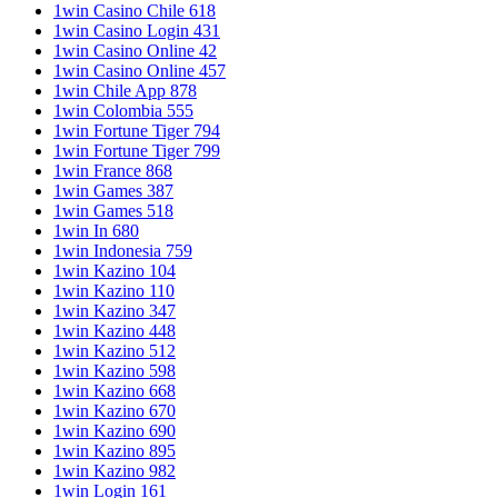
1win Casino Chile 618
1win Casino Login 431
1win Casino Online 42
1win Casino Online 457
1win Chile App 878
1win Colombia 555
1win Fortune Tiger 794
1win Fortune Tiger 799
1win France 868
1win Games 387
1win Games 518
1win In 680
1win Indonesia 759
1win Kazino 104
1win Kazino 110
1win Kazino 347
1win Kazino 448
1win Kazino 512
1win Kazino 598
1win Kazino 668
1win Kazino 670
1win Kazino 690
1win Kazino 895
1win Kazino 982
1win Login 161