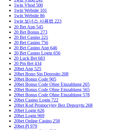
1win Vhod 500
1win Website 101
1win Website 86
1win 보너스 사용법 223
20 Bet App 545
20 Bet Bonus 273
20 Bet Casino 221
20 Bet Casino 756
20 Bet Casino App 646
20 Bet Casino Login 656
20 Luck Bet 683
20 Pm Bet 434
20bet App 525
20bet Bono Sin Deposito 208
20bet Bonus Code 905
20bet Bonus Code Ohne Einzahlung 265
20bet Bonus Code Ohne Einzahlung 565
20bet Bonus Code Ohne Einzahlung 578
20bet Casino Login 722
20bet Kod Promocyjny Bez Depozytu 268
20bet Login 626
20bet Login 969
20bet Online Casino 258
20bet Pl 979