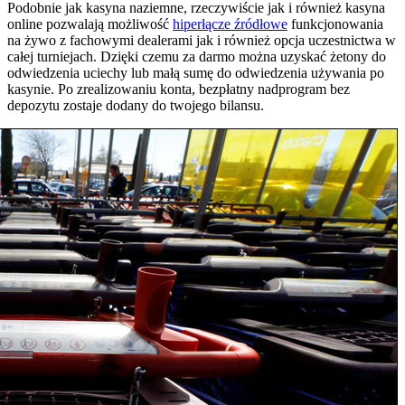
Podobnie jak kasyna naziemne, rzeczywiście jak i również kasyna
online pozwalają możliwość
hiperłącze źródłowe
funkcjonowania
na żywo z fachowymi dealerami jak i również opcja uczestnictwa w
całej turniejach. Dzięki czemu za darmo można uzyskać żetony do
odwiedzenia uciechy lub małą sumę do odwiedzenia używania po
kasynie. Po zrealizowaniu konta, bezpłatny nadprogram bez
depozytu zostaje dodany do twojego bilansu.