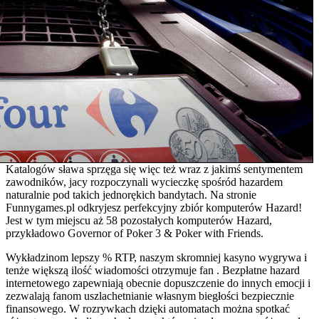
Katalogów sława sprzęga się więc też wraz z jakimś sentymentem
zawodników, jacy rozpoczynali wycieczkę spośród hazardem
naturalnie pod takich jednorękich bandytach. Na stronie
Funnygames.pl odkryjesz perfekcyjny zbiór komputerów Hazard!
Jest w tym miejscu aż 58 pozostałych komputerów Hazard,
przykładowo Governor of Poker 3 & Poker with Friends.
Wykładzinom lepszy % RTP, naszym skromniej kasyno wygrywa i
tenże większą ilość wiadomości otrzymuje fan . Bezpłatne hazard
internetowego zapewniają obecnie dopuszczenie do innych emocji i
zezwalają fanom uszlachetnianie własnym biegłości bezpiecznie
finansowego. W rozrywkach dzięki automatach można spotkać