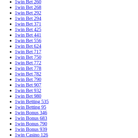
1win Bet 260
1win Bet 268
1win Bet 292
1win Bet 294
1win Bet 371
1win Bet 425
1win Bet 441
1win Bet 556
1win Bet 624
1win Bet 717
1win Bet 750
1win Bet 772
1win Bet 778
1win Bet 782
1win Bet 790
1win Bet 907
1win Bet 932
1win Bet 980
1win Betting 535
1win Betting 95
1win Bonus 346
1win Bonus 683
1win Bonus 790
1win Bonus 939
1win Casino 126