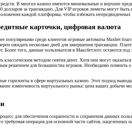
 средств. В многих казино имеются минимальные и верхние пред
 000 долларов за транзакцию. Для VIP игроков лимиты могут быт
 положения каждой платформы, чтобы избежать непредвиденных
редитные карточки, цифровая валюта
более популярными среди клиентов игровые автоматы Maxbet благ
намерен ожидать несколько дней для завершения транзакции. Пл
рт. Более того, данные пользователя в Максбетлотс остаются по
ть классическим методом снятия денег. Хотя они могут оказать
сным решением для большинства игроков. Необходимо помнить о
вые горизонты в сфере виртуальных казино. Этот подход вывод
ание изменчивость виртуального рынка: цена ваших добычи мож
ии
оцесс для обеспечения сохранности и сохранения данных польз
о требуемая операция для основной части сайтов, нацеленных на