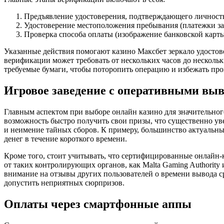
Предъявление удостоверения, подтверждающего личность 
Удостоверение местоположения пребывания (платежки за
Проверка способа оплаты (изображение банковской карты
Указанные действия помогают казино Максбет зеркало удостов
верификации может требовать от нескольких часов до нескольк
требуемые бумаги, чтобы поторопить операцию и избежать пр
Игровое заведение с оперативными выв
Главным аспектом при выборе онлайн казино для значительног
возможность быстро получить свои призы, что существенно уве
и неимение тайных сборов. К примеру, большинство актуальные
денег в течение короткого времени.
Кроме того, стоит учитывать, что сертифицированные онлайн-
от таких контролирующих органов, как Malta Gaming Authority
внимание на отзывы других пользователей о времени вывода с
допустить неприятных сюрпризов.
Оплаты через смартфонные аппы