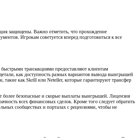
.
мация защищены. Важно отметить, что прохождение
ументов. Игрокам советуется вперед подготовиться к все
 с быстрыми транзакциями предоставляют клиентам
 детали, как доступность разных вариантов вывода выигрышей
такие как Skrill или Neteller, которые гарантируют трансфер
ают более безопасные и скорые выплаты выигрышей. Лицензия
рачность всех финансовых сделок. Кроме того следует обратить
льных сообществах и порталах с рецензиями, чтобы не