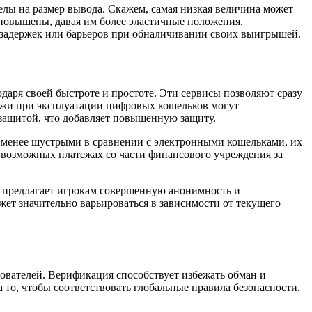
елы на размер вывода. Скажем, самая низкая величина может
ь повышены, давая им более эластичные положения.
 задержек или барьеров при обналичивании своих выигрышей.
одаря своей быстроте и простоте. Эти сервисы позволяют сразу
атежи при эксплуатации цифровых кошельков могут
д защитой, что добавляет повышенную защиту.
ся менее шустрыми в сравнении с электронными кошельками, их
 возможных платежах со части финансового учреждения за
а предлагает игрокам совершенную анонимность и
ет значительно варьироваться в зависимости от текущего
ователей. Верификация способствует избежать обман и
 то, чтобы соответствовать глобальные правила безопасности.