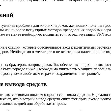
.
чений
ктуальная проблема для многих игроков, желающих получить до
м из наиболее популярных методов преодоления подобных огра
Тем не менее необходимо помнить, то, что эксплуатация VPN во
сные ссылки, которые обеспечивают вход к идентичным ресурсам
еров. Необходимо отметить, что не все зеркала надежны, поэтом
ых браузеров, например, как Tor, обеспечивающих анонимность
на быть гораздо ниже. Необходимо учитывать о защите персонал
м с доступом к любимым играм и сохранением выигрышей.
е вывода средств
ениваются своими опытом о процессе вывода средств. Надежнос
мечают, что быстрый вывод средств считается признаком высок
ескольких дней для обработки запроса.