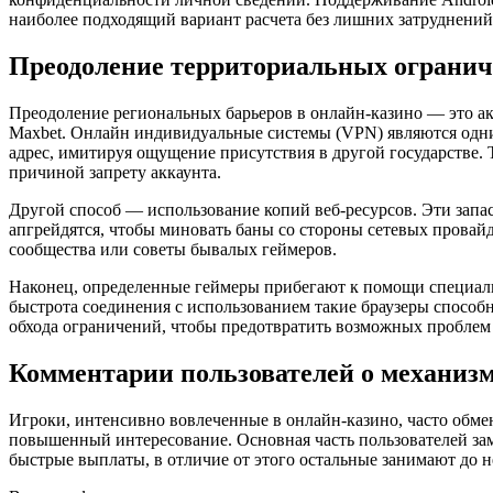
наиболее подходящий вариант расчета без лишних затруднений
Преодоление территориальных ограни
Преодоление региональных барьеров в онлайн-казино — это а
Maxbet. Онлайн индивидуальные системы (VPN) являются одни
адрес, имитируя ощущение присутствия в другой государстве. 
причиной запрету аккаунта.
Другой способ — использование копий веб-ресурсов. Эти запа
апгрейдятся, чтобы миновать баны со стороны сетевых провайд
сообщества или советы бывалых геймеров.
Наконец, определенные геймеры прибегают к помощи специальн
быстрота соединения с использованием такие браузеры способ
обхода ограничений, чтобы предотвратить возможных пробле
Комментарии пользователей о механизм
Игроки, интенсивно вовлеченные в онлайн-казино, часто обм
повышенный интересование. Основная часть пользователей за
быстрые выплаты, в отличие от этого остальные занимают до н