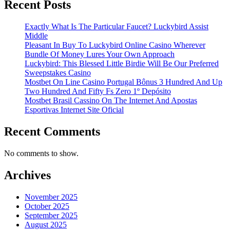
Recent Posts
Exactly What Is The Particular Faucet? Luckybird Assist
Middle
Pleasant In Buy To Luckybird Online Casino Wherever
Bundle Of Money Lures Your Own Approach
Luckybird: This Blessed Little Birdie Will Be Our Preferred
Sweepstakes Casino
Mostbet On Line Casino Portugal Bônus 3 Hundred And Up
Two Hundred And Fifty Fs Zero 1º Depósito
Mostbet Brasil Cassino On The Internet And Apostas
Esportivas Internet Site Oficial
Recent Comments
No comments to show.
Archives
November 2025
October 2025
September 2025
August 2025