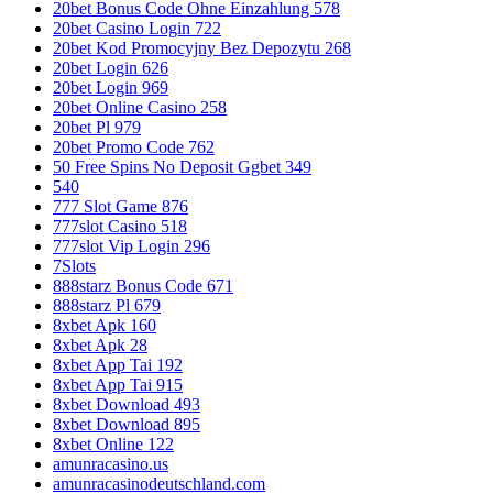
20bet Bonus Code Ohne Einzahlung 578
20bet Casino Login 722
20bet Kod Promocyjny Bez Depozytu 268
20bet Login 626
20bet Login 969
20bet Online Casino 258
20bet Pl 979
20bet Promo Code 762
50 Free Spins No Deposit Ggbet 349
540
777 Slot Game 876
777slot Casino 518
777slot Vip Login 296
7Slots
888starz Bonus Code 671
888starz Pl 679
8xbet Apk 160
8xbet Apk 28
8xbet App Tai 192
8xbet App Tai 915
8xbet Download 493
8xbet Download 895
8xbet Online 122
amunracasino.us
amunracasinodeutschland.com