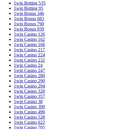
1win Betting 535
1win Betting 95
1win Bonus 346
1win Bonus 683
1win Bonus 790
1win Bonus 939
1win Casino 126
1win Casino 162
1win Casino 166
1win Casino 217
1win Casino 224
1win Casino 232
1win Casino 24
1win Casino 247
1win Casino 280
1win Casino 290
1win Casino 294
1win Casino 328
1win Casino 357
1win Casino 38
1win Casino 399
1win Casino 496
1win Casino 528
1win Casino 622
1win Casino 705