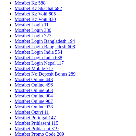
Mostbet Kz 588
Mostbet Kz Skachat 682
Mostbet Kz Voiti 605
Mostbet Kz Voiti 830
Mostbet Login 11
Mostbet Login 380
Mostbet Login 727
Mostbet Login Bangladesh 194
Mostbet Login Bangladesh 608
Mostbet Login India 554
Mostbet Login India 638
Mostbet Login Nepal 117
Mostbet Mobile 717
Mostbet No Deposit Bonus 289
Mostbet Online 443
Mostbet Online 496
Mostbet Online 663
Mostbet Online 904
Mostbet Online 907
Mostbet Online 928
Mostbet Otzivi 11
Mostbet Portugal 147
Mostbet Prihlaseni 115
Mostbet Prihlaseni 319
Mostbet Promo Code 209