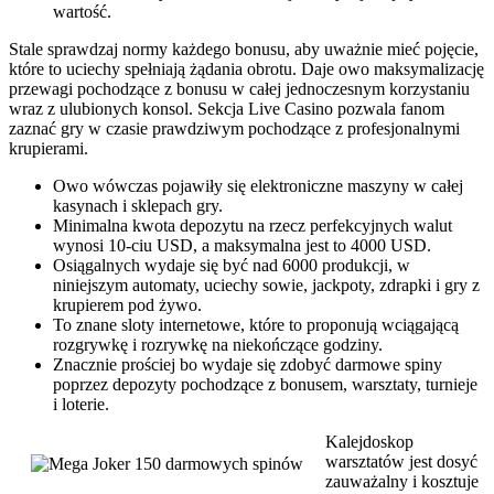
wartość.
Stale sprawdzaj normy każdego bonusu, aby uważnie mieć pojęcie,
które to uciechy spełniają żądania obrotu. Daje owo maksymalizację
przewagi pochodzące z bonusu w całej jednoczesnym korzystaniu
wraz z ulubionych konsol. Sekcja Live Casino pozwala fanom
zaznać gry w czasie prawdziwym pochodzące z profesjonalnymi
krupierami.
Owo wówczas pojawiły się elektroniczne maszyny w całej
kasynach i sklepach gry.
Minimalna kwota depozytu na rzecz perfekcyjnych walut
wynosi 10-ciu USD, a maksymalna jest to 4000 USD.
Osiągalnych wydaje się być nad 6000 produkcji, w
niniejszym automaty, uciechy sowie, jackpoty, zdrapki i gry z
krupierem pod żywo.
To znane sloty internetowe, które to proponują wciągającą
rozgrywkę i rozrywkę na niekończące godziny.
Znacznie prościej bo wydaje się zdobyć darmowe spiny
poprzez depozyty pochodzące z bonusem, warsztaty, turnieje
i loterie.
Kalejdoskop
warsztatów jest dosyć
zauważalny i kosztuje