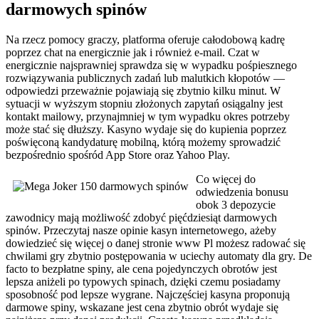
darmowych spinów
Na rzecz pomocy graczy, platforma oferuje całodobową kadrę
poprzez chat na energicznie jak i również e-mail. Czat w
energicznie najsprawniej sprawdza się w wypadku pośpiesznego
rozwiązywania publicznych zadań lub malutkich kłopotów —
odpowiedzi przeważnie pojawiają się zbytnio kilku minut. W
sytuacji w wyższym stopniu złożonych zapytań osiągalny jest
kontakt mailowy, przynajmniej w tym wypadku okres potrzeby
może stać się dłuższy. Kasyno wydaje się do kupienia poprzez
poświęconą kandydaturę mobilną, którą możemy sprowadzić
bezpośrednio spośród App Store oraz Yahoo Play.
Co więcej do
odwiedzenia bonusu
obok 3 depozycie
zawodnicy mają możliwość zdobyć pięćdziesiąt darmowych
spinów. Przeczytaj nasze opinie kasyn internetowego, ażeby
dowiedzieć się więcej o danej stronie www Pl możesz radować się
chwilami gry zbytnio postępowania w uciechy automaty dla gry. De
facto to bezpłatne spiny, ale cena pojedynczych obrotów jest
lepsza aniżeli po typowych spinach, dzięki czemu posiadamy
sposobność pod lepsze wygrane. Najczęściej kasyna proponują
darmowe spiny, wskazane jest cena zbytnio obrót wydaje się