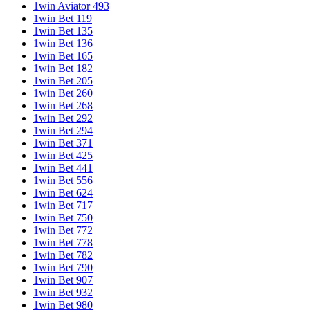
1win Aviator 493
1win Bet 119
1win Bet 135
1win Bet 136
1win Bet 165
1win Bet 182
1win Bet 205
1win Bet 260
1win Bet 268
1win Bet 292
1win Bet 294
1win Bet 371
1win Bet 425
1win Bet 441
1win Bet 556
1win Bet 624
1win Bet 717
1win Bet 750
1win Bet 772
1win Bet 778
1win Bet 782
1win Bet 790
1win Bet 907
1win Bet 932
1win Bet 980