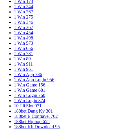
1 Win 173
1 Win 244
1 Win 267
1 Win 275
1 Win 346
1 Win 367
1 Win 454
1 Win 498
1 Win 573
1 Win 656
1 Win 781
1 Win 89
1 Win 911
1 Win 951
1 Win App 786
1 Win App Login 956
1 Win Game 156
1 Win Game 681
1 Win Login 760
1 Win Login 874
10 Jili Slot 971
188bet Dang Ky 301
188bet E Confiavel 702
188bet Hiphop 655
188bet Kh Download 95