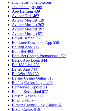
amunracasinofrance.com
amunrahungary.net
App Hellspin 439
Aviator Giris 463
Aviator Mostbet 139
Aviator Mostbet 202
Aviator Mostbet 397
Aviator Mostbet 971
Baixar Betano 594
Bc Game Download App 558
Bd Baji App 993
Bdm Bet 493
Bdm Bet Codigo Promocional 579
Becric App Login 344
Bet 188 Link 292
Bet 20 App 744
Bet Win 188 130
Betano Casino Online 813
Betflag Casino Login 498
Betnacional Aposta 21
Betriot Recensioni 677
Betsafe Kasino 900
Betsafe Site 306
Bitcoin Casino Lucky Block 37
Bizon Casino 818