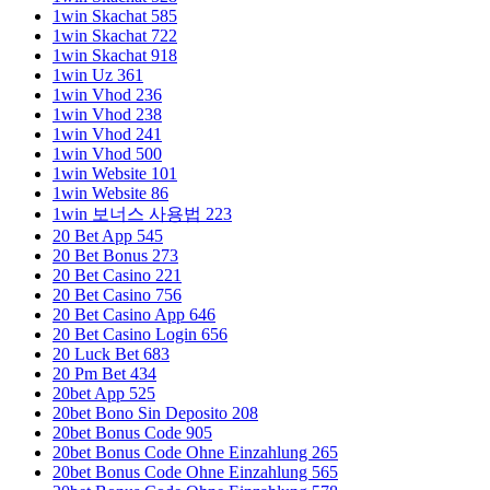
1win Skachat 585
1win Skachat 722
1win Skachat 918
1win Uz 361
1win Vhod 236
1win Vhod 238
1win Vhod 241
1win Vhod 500
1win Website 101
1win Website 86
1win 보너스 사용법 223
20 Bet App 545
20 Bet Bonus 273
20 Bet Casino 221
20 Bet Casino 756
20 Bet Casino App 646
20 Bet Casino Login 656
20 Luck Bet 683
20 Pm Bet 434
20bet App 525
20bet Bono Sin Deposito 208
20bet Bonus Code 905
20bet Bonus Code Ohne Einzahlung 265
20bet Bonus Code Ohne Einzahlung 565