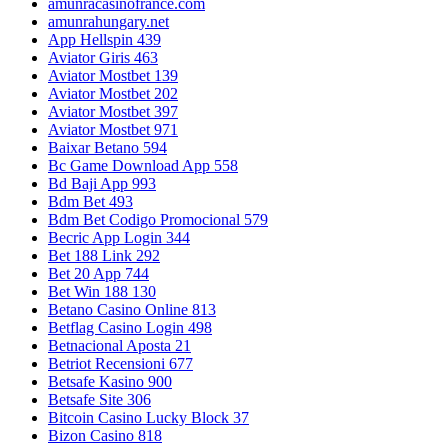
amunracasinofrance.com
amunrahungary.net
App Hellspin 439
Aviator Giris 463
Aviator Mostbet 139
Aviator Mostbet 202
Aviator Mostbet 397
Aviator Mostbet 971
Baixar Betano 594
Bc Game Download App 558
Bd Baji App 993
Bdm Bet 493
Bdm Bet Codigo Promocional 579
Becric App Login 344
Bet 188 Link 292
Bet 20 App 744
Bet Win 188 130
Betano Casino Online 813
Betflag Casino Login 498
Betnacional Aposta 21
Betriot Recensioni 677
Betsafe Kasino 900
Betsafe Site 306
Bitcoin Casino Lucky Block 37
Bizon Casino 818