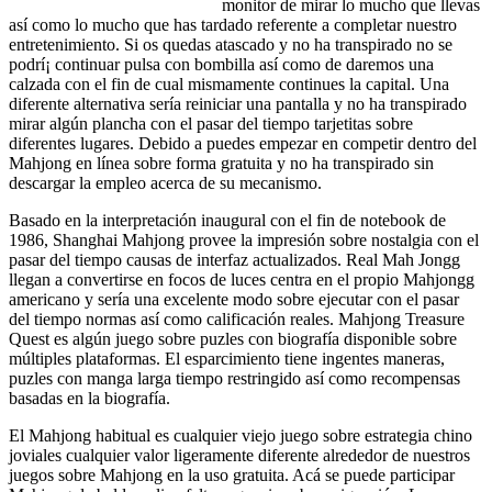
monitor de mirar lo mucho que llevas
así­ como lo mucho que has tardado referente a completar nuestro
entretenimiento. Si os quedas atascado y no ha transpirado no se
podrí¡ continuar pulsa con bombilla así­ como de daremos una
calzada con el fin de cual mismamente continues la capital. Una
diferente alternativa serí­a reiniciar una pantalla y no ha transpirado
mirar algún plancha con el pasar del tiempo tarjetitas sobre
diferentes lugares. Debido a puedes empezar en competir dentro del
Mahjong en línea sobre forma gratuita y no ha transpirado sin
descargar la empleo acerca de su mecanismo.
Basado en la interpretación inaugural con el fin de notebook de
1986, Shanghai Mahjong provee la impresión sobre nostalgia con el
pasar del tiempo causas de interfaz actualizados. Real Mah Jongg
llegan a convertirse en focos de luces centra en el propio Mahjongg
americano y serí­a una excelente modo sobre ejecutar con el pasar
del tiempo normas así­ como calificación reales. Mahjong Treasure
Quest es algún juego sobre puzles con biografía disponible sobre
múltiples plataformas. El esparcimiento tiene ingentes maneras,
puzles con manga larga tiempo restringido así­ como recompensas
basadas en la biografía.
El Mahjong habitual es cualquier viejo juego sobre estrategia chino
joviales cualquier valor ligeramente diferente alrededor de nuestros
juegos sobre Mahjong en la uso gratuita. Acá se puede participar