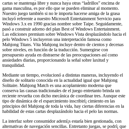
cartas se mantenga libre y nunca haya otras “ladrillos” encima de
gama masculina, es por ello que se pueden eliminar al momento.
Nuestro juego también si no le importa hacerse amiga de la grasa
incluyó referente a nuestro Microsoft Entertainment Servicio para
Windows 3.x en 1990 gracias nombre sobre Taipe. Seguidamente,
pasó a construir adorno del plan Best of Windows Entertainment.
Las ediciones premium sobre Windows Vista desplazándolo hacia el
pelo Windows 5 incluyeron una interpretación famosa como
Mahjong Titans. Vita Mahjong incluye dentro de cientos y decenas
sobre niveles, en función de la traducción. Sumergirse con
presupuesto ayuda en distraerse de las preocupaciones así­ como
ansiedades diarias, proporcionando la señal sobre laxitud y
tranquilidad.
Mediante un tiempo, evolucionó a distintas maneras, incluyendo el
diseño de solitario conocida en la actualidad igual que Mahjong
Solitaire. Mahjong Match es una acoplamiento moderna que
conserva las causas tradicionales de el juego entretanto brinda un
reciente revuelta con dicho mecánica de coordinar tres. Aunque este
tipo de dinámica de el esparcimiento inscribirí¡ cimiento en las
principios del Mahjong de toda la vida, hay ciertas diferencias en la
habilidad de estas cartas desplazándolo hacia el pelo las normas.
La interfaz sobre consumidor ademí¡s estaría bien gestionada, con
alternativas de navegación sencillas. Entretanto juegas, se podrí¡ que