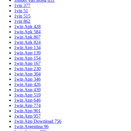
188bet Vao Bong 631
1vin 377
1vin 51
1vin 515
1vin 862
1win Apk 428
1win Apk 584
1win Apk 807
1win Apk 824
1win App 134
1win App 139
1win App 154
1win App 167
1win App 230
1win App 304
1win App 346
1win App 426
1win App 439
1win App 519
1win App 646
1win App 774
1win App 901
1win App 957
1win App Download 756
1win Argentina 96