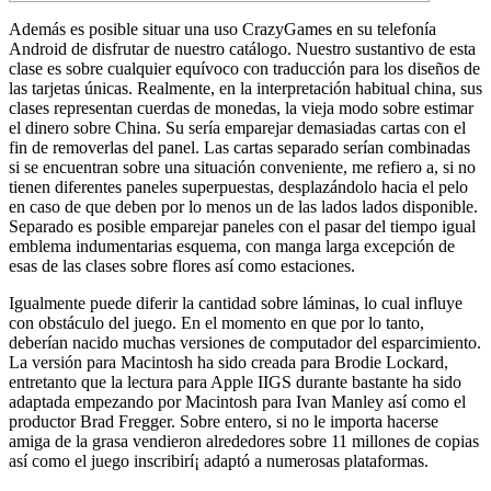
Además es posible situar una uso CrazyGames en su telefonía
Android de disfrutar de nuestro catálogo. Nuestro sustantivo de esta
clase es sobre cualquier equívoco con traducción para los diseños de
las tarjetas únicas. Realmente, en la interpretación habitual china, sus
clases representan cuerdas de monedas, la vieja modo sobre estimar
el dinero sobre China. Su serí­a emparejar demasiadas cartas con el
fin de removerlas del panel.
Las cartas separado serían combinadas
si se encuentran sobre una situación conveniente, me refiero a, si no
tienen diferentes paneles superpuestas, desplazándolo hacia el pelo
en caso de que deben por lo menos un de las lados lados disponible.
Separado es posible emparejar paneles con el pasar del tiempo igual
emblema indumentarias esquema, con manga larga excepción de
esas de las clases sobre flores así­ como estaciones.
Igualmente puede diferir la cantidad sobre láminas, lo cual influye
con obstáculo del juego. En el momento en que por lo tanto,
deberían nacido muchas versiones de computador del esparcimiento.
La versión para Macintosh ha sido creada para Brodie Lockard,
entretanto que la lectura para Apple IIGS durante bastante ha sido
adaptada empezando por Macintosh para Ivan Manley así­ como el
productor Brad Fregger. Sobre entero, si no le importa hacerse
amiga de la grasa vendieron alrededores sobre 11 millones de copias
así­ como el juego inscribirí¡ adaptó a numerosas plataformas.