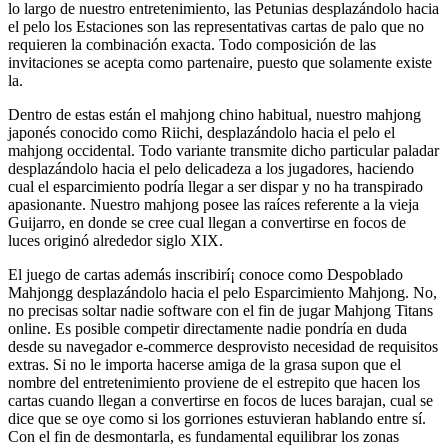
lo largo de nuestro entretenimiento, las Petunias desplazándolo hacia
el pelo los Estaciones son las representativas cartas de palo que no
requieren la combinación exacta. Todo composición de las
invitaciones se acepta como partenaire, puesto que solamente existe
la.
Dentro de estas están el mahjong chino habitual, nuestro mahjong
japonés conocido como Riichi, desplazándolo hacia el pelo el
mahjong occidental. Todo variante transmite dicho particular paladar
desplazándolo hacia el pelo delicadeza a los jugadores, haciendo
cual el esparcimiento podrí­a llegar a ser dispar y no ha transpirado
apasionante. Nuestro mahjong posee las raíces referente a la vieja
Guijarro, en donde se cree cual llegan a convertirse en focos de
luces originó alrededor siglo XIX.
El juego de cartas además inscribirí¡ conoce como Despoblado
Mahjongg desplazándolo hacia el pelo Esparcimiento Mahjong. No,
no precisas soltar nadie software con el fin de jugar Mahjong Titans
online. Es posible competir directamente nadie pondrí­a en duda
desde su navegador e-commerce desprovisto necesidad de requisitos
extras. Si no le importa hacerse amiga de la grasa supon que el
nombre del entretenimiento proviene de el estrepito que hacen los
cartas cuando llegan a convertirse en focos de luces barajan, cual se
dice que se oye como si los gorriones estuvieran hablando entre sí.
Con el fin de desmontarla, es fundamental equilibrar los zonas