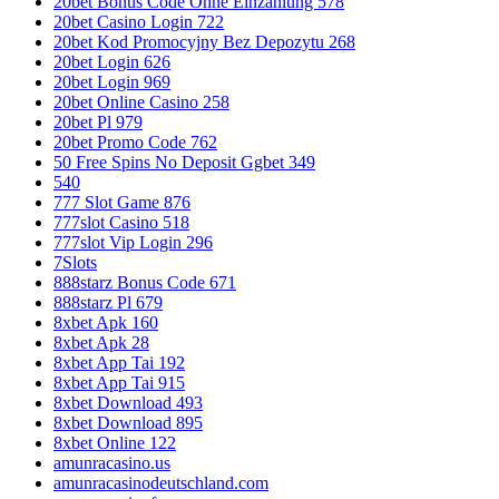
20bet Bonus Code Ohne Einzahlung 578
20bet Casino Login 722
20bet Kod Promocyjny Bez Depozytu 268
20bet Login 626
20bet Login 969
20bet Online Casino 258
20bet Pl 979
20bet Promo Code 762
50 Free Spins No Deposit Ggbet 349
540
777 Slot Game 876
777slot Casino 518
777slot Vip Login 296
7Slots
888starz Bonus Code 671
888starz Pl 679
8xbet Apk 160
8xbet Apk 28
8xbet App Tai 192
8xbet App Tai 915
8xbet Download 493
8xbet Download 895
8xbet Online 122
amunracasino.us
amunracasinodeutschland.com