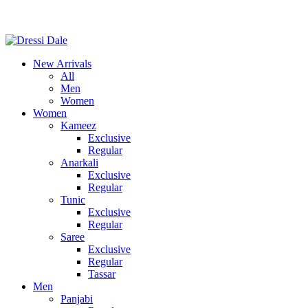
Consult Our Virtual Stylist Call/Whatsapp
+8801325681052
New Arrivals
All
Men
Women
Women
Kameez
Exclusive
Regular
Anarkali
Exclusive
Regular
Tunic
Exclusive
Regular
Saree
Exclusive
Regular
Tassar
Men
Panjabi