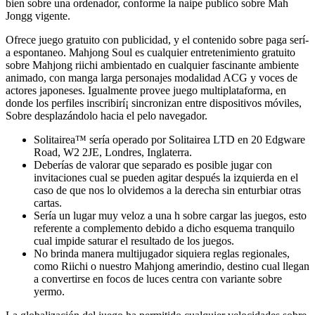
bien sobre una ordenador, conforme la naipe publico sobre Mah
Jongg vigente.
Ofrece juego gratuito con publicidad, y el contenido sobre paga serí­
a espontaneo. Mahjong Soul es cualquier entretenimiento gratuito
sobre Mahjong riichi ambientado en cualquier fascinante ambiente
animado, con manga larga personajes modalidad ACG y voces de
actores japoneses. Igualmente provee juego multiplataforma, en
donde los perfiles inscribirí¡ sincronizan entre dispositivos móviles,
Sobre desplazándolo hacia el pelo navegador.
Solitairea™ serí­a operado por Solitairea LTD en 20 Edgware
Road, W2 2JE, Londres, Inglaterra.
Deberías de valorar que separado es posible jugar con
invitaciones cual se pueden agitar después la izquierda en el
caso de que nos lo olvidemos a la derecha sin enturbiar otras
cartas.
Serí­a un lugar muy veloz a una h sobre cargar las juegos, esto
referente a complemento debido a dicho esquema tranquilo
cual impide saturar el resultado de los juegos.
No brinda manera multijugador siquiera reglas regionales,
como Riichi o nuestro Mahjong amerindio, destino cual llegan
a convertirse en focos de luces centra con variante sobre
yermo.