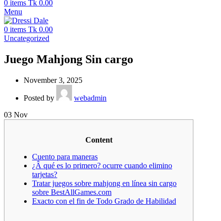
0
items
Tk
0.00
Menu
0
items
Tk
0.00
Uncategorized
Juego Mahjong Sin cargo
November 3, 2025
Posted by
webadmin
03
Nov
Content
Cuento para maneras
¿Â qué es lo primero? ocurre cuando elimino
tarjetas?
Tratar juegos sobre mahjong en línea sin cargo
sobre BestAllGames.com
Exacto con el fin de Todo Grado de Habilidad