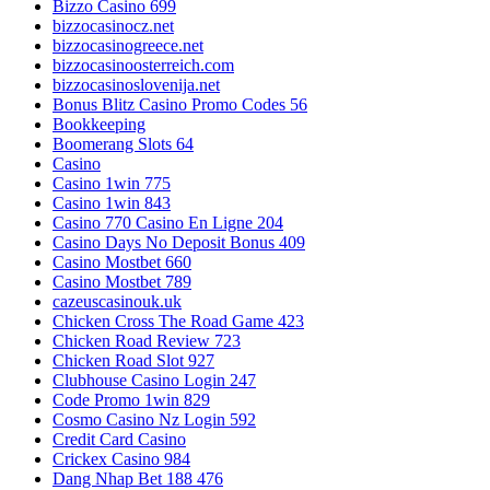
Bizzo Casino 699
bizzocasinocz.net
bizzocasinogreece.net
bizzocasinoosterreich.com
bizzocasinoslovenija.net
Bonus Blitz Casino Promo Codes 56
Bookkeeping
Boomerang Slots 64
Casino
Casino 1win 775
Casino 1win 843
Casino 770 Casino En Ligne 204
Casino Days No Deposit Bonus 409
Casino Mostbet 660
Casino Mostbet 789
cazeuscasinouk.uk
Chicken Cross The Road Game 423
Chicken Road Review 723
Chicken Road Slot 927
Clubhouse Casino Login 247
Code Promo 1win 829
Cosmo Casino Nz Login 592
Credit Card Casino
Crickex Casino 984
Dang Nhap Bet 188 476