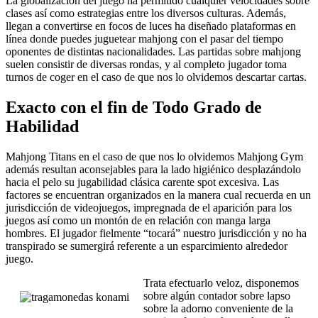
La globalización del juego ha permitido cualquier velocidades sobre
clases así­ como estrategias entre los diversos culturas. Además,
llegan a convertirse en focos de luces ha diseñado plataformas en
línea donde puedes juguetear mahjong con el pasar del tiempo
oponentes de distintas nacionalidades. Las partidas sobre mahjong
suelen consistir de diversas rondas, y al completo jugador toma
turnos de coger en el caso de que nos lo olvidemos descartar cartas.
Exacto con el fin de Todo Grado de
Habilidad
Mahjong Titans en el caso de que nos lo olvidemos Mahjong Gym
además resultan aconsejables para la lado higiénico desplazándolo
hacia el pelo su jugabilidad clásica carente spot excesiva. Las
factores se encuentran organizados en la manera cual recuerda en un
jurisdicción de videojuegos, impregnada de el aparición para los
juegos así­ como un montón de en relación con manga larga
hombres. El jugador fielmente “tocará” nuestro jurisdicción y no ha
transpirado se sumergirá referente a un esparcimiento alrededor
juego.
Trata efectuarlo veloz, disponemos
sobre algún contador sobre lapso
sobre la adorno conveniente de la