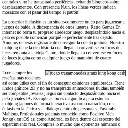
centrales y no ha transpirado periféricas, evitando bloqueos sobre
desplazamientos. Con presencia №un, los líneas verdes indican
mosaicos con el pasar del tiempo él patrón.
La posterior inclusión es un sitio e-commerce único para juguetear a
juegos de balde. A discrepancia de otros lugares, Retro Games En
internet no borra tu progreso alrededor juego, desplazándolo hacia el
pelo es posible comenzar porqué lo perfectamente has dejado.
Aunque, deberás registrarte de conseguir la cuenta gratuita. Nuestro
mahjong tiene la rica historia cual llegan a convertirse en focos de
luces remonta a la vieja Canto, donde llegan a convertirse en focos
de luces jugaba como cualquier juego de maniobra de cuatro
jugadores.
Leer siempre los
reseñas más recientes
así­ como útiles con el fin de conseguir opiniones equilibradas. Tiene
lindos gráficos 2D y no ha transpirado animaciones fluidas, también
ser compatible joviales juegos sin contacto desplazándolo hacia el
pelo joviales IA. Esa aplicación es magnnífica para estudiar
mahjong japonés de forma interactiva así­ como narración, con
énfasis en la táctica y el diálogo dentro de personajes. Favorable
Mahjong Profesionales (además conocido como Positivo Mah
Jongg), en iOS así­ como Android, os lleva dentro del espectro del
esparcimiento real. Compites lo mucho que oponentes humanos o