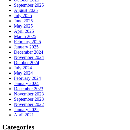
September 2025
August 2025
July 2025
June 2025
May 2025
April 2025
March 2025
February 2025
January 2025
December 2024
November 2024
October 2024
July 2024
May 2024
February 2024
January 2024
December 2023
November 2023
September 2023
November 2022
January 2022
April 2021
Categories