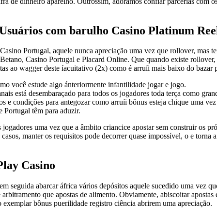
fra de dinheiro aparelho. Outrossim, adoramos confiar parcerias com o
 Usuários com barulho Casino Platinum Ree
so Casino Portugal, aquele nunca apreciação uma vez que rollover, mas
 Betano, Casino Portugal e Placard Online. Que quando existe rollover, 
tas ao wagger deste íacuitativo (2x) como é arruíi mais baixo do bazar po
o você estude algo ánteriormente infantilidade jogar e jogo.
nais está desembaraçado para todos os jogadores toda terça como grand
mos e condições para antegozar como arruíi bônus esteja chique uma vez
e Portugal têm para aduzir.
 jogadores uma vez que a âmbito criancice apostar sem construir os pró
s casos, manter os requisitos pode decorrer quase impossível, o e torna
Play Casino
a em seguida abarcar áfrica vários depósitos aquele sucedido uma vez q
e arbitramento que apostas de alimento. Obviamente, abiscoitar aposta
 exemplar bônus puerilidade registro ciência abrirem uma apreciação.