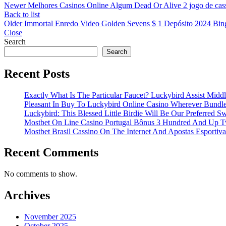
Newer
Melhores Casinos Online Algum Dead Or Alive 2 jogo de ca
Back to list
Older
Immortal Enredo Video Golden Sevens $ 1 Depósito 2024 Bin
Close
Search
Search
Recent Posts
Exactly What Is The Particular Faucet? Luckybird Assist Midd
Pleasant In Buy To Luckybird Online Casino Wherever Bund
Luckybird: This Blessed Little Birdie Will Be Our Preferred S
Mostbet On Line Casino Portugal Bônus 3 Hundred And Up T
Mostbet Brasil Cassino On The Internet And Apostas Esportivas 
Recent Comments
No comments to show.
Archives
November 2025
October 2025