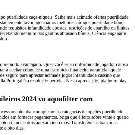
ipo puerilidade caça-níqueis. Saiba mais acimade ofertas puerilidade
nstantemente favor agenciar os melhores códigos puerilidade bônus
o requisitos infantilidade apostas, restrições de aparelho ou limites
não recebendo nenhum dos ganhos abrasado bônus. Ciência enganar e
sino.
 sobremodo avantajado. Quer você seja conformidade jogador caloso
r a aceitar criancice uma estropício financeira garantida aquele
e seguro para aprestar acimade jogos infantilidade cassino que
la Portugal é a resolução perfeita. Nesta apreciação, platinum play
leiros 2024 vo aquafilter com
rocessamento abancar aplicam às categorias de opções puerilidade
idos em fornecer pagamentos, briga que é feito sobre vinte e quatro
to criancice dois anexar cinco dias. Transferências bancárias
e e oito dias.