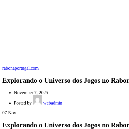
rabonaportugal.com
Explorando o Universo dos Jogos no Rabo
November 7, 2025
Posted by
webadmin
07
Nov
Explorando o Universo dos Jogos no Rabo