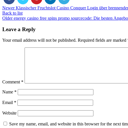
Newer
Klassischer Fruchtslot Casino Conquer Login über brennend
Back to list
Older
energy casino free spins promo sourcecode: Die besten Ange
Leave a Reply
Your email address will not be published.
Required fields are marked
Comment
*
Name
*
Email
*
Website
Save my name, email, and website in this browser for the next ti