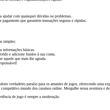
ra ajudar com quaisquer dúvidas ou problemas.
 pagamento que garantem transações seguras e rápidas.
s simples:
s informações básicas.
rido e adicione fundos à sua conta.
ne aquele que mais lhe agrada.
responsável!
deiro verdadeiro paraíso para os amantes de jogos, oferecendo uma ex
no competitivo mundo dos cassinos online. Mergulhe nessa aventura e d
eriência de jogo é sempre a moderação.