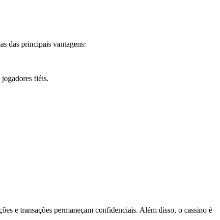
as das principais vantagens:
ogadores fiéis.
mações e transações permaneçam confidenciais. Além disso, o cassino é