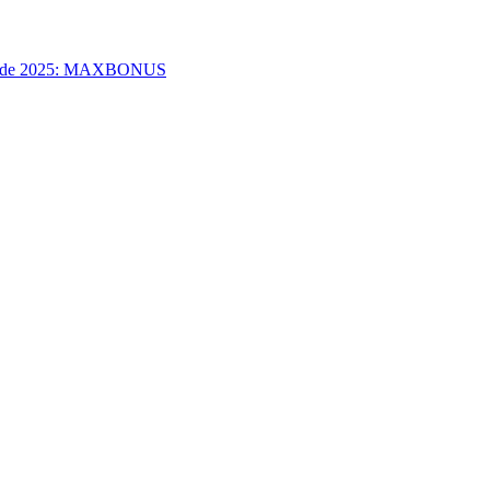
ionscode 2025: MAXBONUS