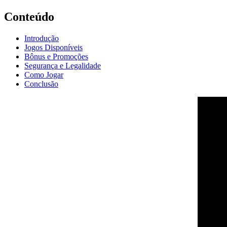
Conteúdo
Introdução
Jogos Disponíveis
Bônus e Promoções
Segurança e Legalidade
Como Jogar
Conclusão