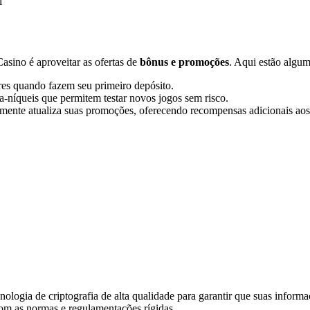
l
sino é aproveitar as ofertas de
bônus e promoções
. Aqui estão algum
res quando fazem seu primeiro depósito.
a-níqueis que permitem testar novos jogos sem risco.
nte atualiza suas promoções, oferecendo recompensas adicionais aos j
nologia de criptografia de alta qualidade para garantir que suas infor
com as normas e regulamentações rígidas.