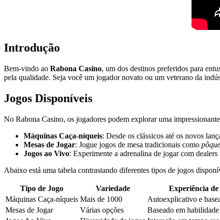
Introdução
Bem-vindo ao
Rabona Casino
, um dos destinos preferidos para ent
pela qualidade. Seja você um jogador novato ou um veterano da indú
Jogos Disponíveis
No Rabona Casino, os jogadores podem explorar uma impressionante 
Máquinas Caça-níqueis
: Desde os clássicos até os novos lan
Mesas de Jogar
: Jogue jogos de mesa tradicionais como
pôque
Jogos ao Vivo
: Experimente a adrenalina de jogar com dealers 
Abaixo está uma tabela contrastando diferentes tipos de jogos disponí
Tipo de Jogo
Variedade
Experiência de
Máquinas Caça-níqueis
Mais de 1000
Autoexplicativo e base
Mesas de Jogar
Várias opções
Baseado em habilidade 