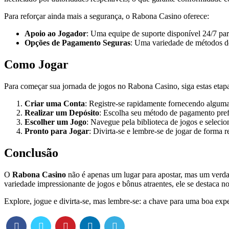
Para reforçar ainda mais a segurança, o Rabona Casino oferece:
Apoio ao Jogador
: Uma equipe de suporte disponível 24/7 pa
Opções de Pagamento Seguras
: Uma variedade de métodos de
Como Jogar
Para começar sua jornada de jogos no Rabona Casino, siga estas etapa
Criar uma Conta
: Registre-se rapidamente fornecendo alguma
Realizar um Depósito
: Escolha seu método de pagamento prefe
Escolher um Jogo
: Navegue pela biblioteca de jogos e selecio
Pronto para Jogar
: Divirta-se e lembre-se de jogar de forma 
Conclusão
O
Rabona Casino
não é apenas um lugar para apostar, mas um verda
variedade impressionante de jogos e bônus atraentes, ele se destaca 
Explore, jogue e divirta-se, mas lembre-se: a chave para uma boa exp