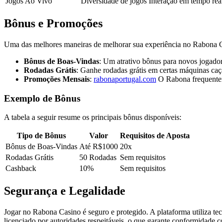
Jogos Ao Vivo
Diversidade de jogos
Interação em tempo rea
Bônus e Promoções
Uma das melhores maneiras de melhorar sua experiência no Rabona Ca
Bônus de Boas-Vindas
: Um atrativo bônus para novos jogado
Rodadas Grátis
: Ganhe rodadas grátis em certas máquinas caç
Promoções Mensais
:
rabonaportugal.com
O Rabona frequenteme
Exemplo de Bônus
A tabela a seguir resume os principais bônus disponíveis:
Tipo de Bônus
Valor
Requisitos de Aposta
Bônus de Boas-Vindas
Até R$1000
20x
Rodadas Grátis
50 Rodadas
Sem requisitos
Cashback
10%
Sem requisitos
Segurança e Legalidade
Jogar no Rabona Casino é seguro e protegido. A plataforma utiliza tec
licenciado por autoridades respeitáveis, o que garante conformidade 