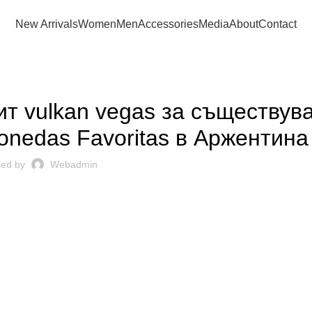
Consult Our Virtual Stylist Call/Whatsapp
+8801325681052
New Arrivals
Women
Men
Accessories
Media
About
Contact
UNCATEGORIZED
зит vulkan vegas за съществу
onedas Favoritas в Аржентина
ted by
Webadmin