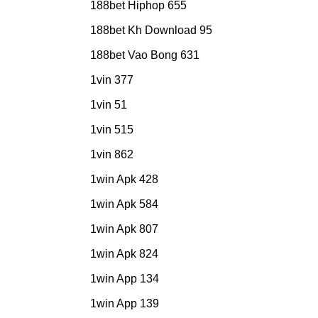
188bet Hiphop 655
188bet Kh Download 95
188bet Vao Bong 631
1vin 377
1vin 51
1vin 515
1vin 862
1win Apk 428
1win Apk 584
1win Apk 807
1win Apk 824
1win App 134
1win App 139