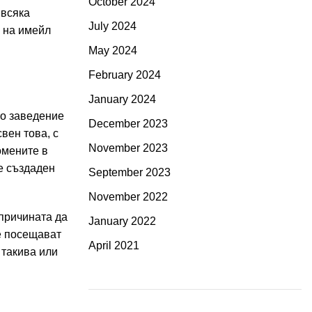
October 2024
 всяка
July 2024
а на имейл
May 2024
February 2024
January 2024
то заведение
December 2023
вен това, с
November 2023
омените в
 е създаден
September 2023
November 2022
 причината да
January 2022
е посещават
April 2021
 такива или