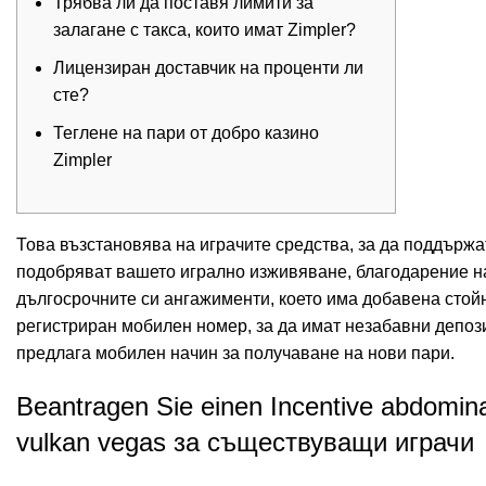
Трябва ли да поставя лимити за
залагане с такса, които имат Zimpler?
Лицензиран доставчик на проценти ли
сте?
Теглене на пари от добро казино
Zimpler
Това възстановява на играчите средства, за да поддържа
подобряват вашето игрално изживяване, благодарение н
дългосрочните си ангажименти, което има добавена стойно
регистриран мобилен номер, за да имат незабавни депоз
предлага мобилен начин за получаване на нови пари.
Beantragen Sie einen Incentive abdomina
vulkan vegas за съществуващи играчи