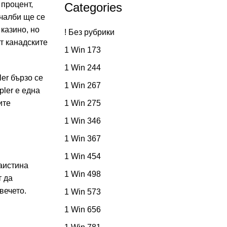
 процент,
Categories
ечалби ще се
казино, но
! Без рубрики
т канадските
1 Win 173
1 Win 244
er бързо се
1 Win 267
ler е една
ите
1 Win 275
1 Win 346
1 Win 367
1 Win 454
аистина
1 Win 498
т да
вечето.
1 Win 573
1 Win 656