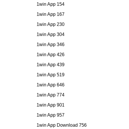
1win App 154
1win App 167
1win App 230
1win App 304
1win App 346
1win App 426
1win App 439
1win App 519
1win App 646
1win App 774
1win App 901
1win App 957
1win App Download 756