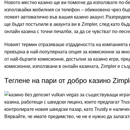
Новото местно казино ще ви помогне да използвате по-бе
използвайки мобилния си телефон – обикновено чрез бър
появят автоматично във вашия казино акаунт. Разпределе
ще бъдат постъпили в акаунта ви в Zimpler, след като бъ
онлайн казина с точни печалби, за да се чувстват по-лесн
Новият термин отразяваше отдадеността на компанията к
превърна в най-популярната опция за комисионни за мно
от най-бързите комисионни, достъпни за казино игри, пре
комисионни, използвани в онлайн казината, Zimpler е съз
Теглене на пари от добро казино Zimpl
казина, работещи с шведски лиценз, които предлагат Trust
контролирате новия шведски пазар, като Trustly е наличен
Вярвайте, че имате предимство, че не е нужно да залагат