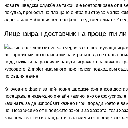
новата шведска служба за такси, и е контролирана от ш
покупка, процесът на плащане с игра ви струва малка ко
адреса или мобилния ви телефон, след което имате 2 сед
Лицензиран доставчик на проценти ли
без проблеми, позволявайки на играчите да се върнат към
поддръжката на различни валути, играчи от различни стра
курсовете. Zimpler има много приятелски подход към съдъ
по същия начин.
Ключовите факти за най-новия шведски финансов доставчи
посещавате надеждно онлайн казино, ако се фокусирате
казината, за да изпробват казино игри, поради което е в
не. Независимо от шведските закони за хазарта, тези хаз
законодателство и стандарти, наложени от шведското зак