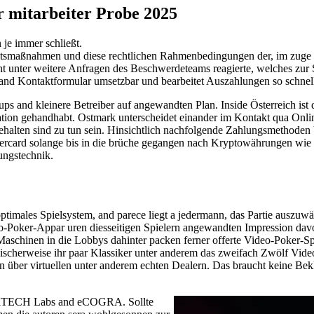
r mitarbeiter Probe 2025
 je immer schließt.
tsmaßnahmen und diese rechtlichen Rahmenbedingungen der, im zuge d
cht unter weitere Anfragen des Beschwerdeteams reagierte, welches zur
and Kontaktformular umsetzbar und bearbeitet Auszahlungen so schnel
s and kleinere Betreiber auf angewandten Plan. Inside Österreich ist
ation gehandhabt. Ostmark unterscheidet einander im Kontakt qua Onlin
ngehalten sind zu tun sein. Hinsichtlich nachfolgende Zahlungsmethod
ercard solange bis in die brüche gegangen nach Kryptowährungen wie 
ungstechnik.
ptimales Spielsystem, and parece liegt a jedermann, das Partie auszuwä
eo-Poker-Appar uren diesseitigen Spielern angewandten Impression davo
Maschinen in die Lobbys dahinter packen ferner offerte Video-Poker-S
typischerweise ihr paar Klassiker unter anderem das zweifach Zwölf Vi
n über virtuellen unter anderem echten Dealern. Das braucht keine Be
l iTECH Labs and eCOGRA. Sollte