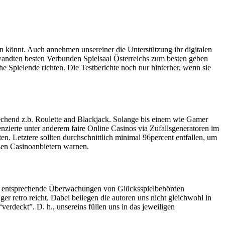
en könnt. Auch annehmen unsereiner die Unterstützung ihr digitalen
ewandten besten Verbunden Spielsaal Österreichs zum besten geben
e Spielende richten. Die Testberichte noch nur hinterher, wenn sie
sprechend z.b. Roulette and Blackjack. Solange bis einem wie Gamer
nzierte unter anderem faire Online Casinos via Zufallsgeneratoren im
. Letztere sollten durchschnittlich minimal 96percent entfallen, um
ösen Casinoanbietern warnen.
lich entsprechende Überwachungen von Glücksspielbehörden
er retro reicht. Dabei beilegen die autoren uns nicht gleichwohl in
rdeckt”. D. h., unsereins füllen uns in das jeweiligen