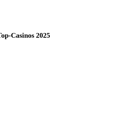
Top-Casinos 2025