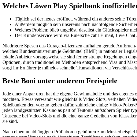
Welches Löwen Play Spielbank inoffizielle
Täglich sei der neues eröffnet, während ein anderes seine Türen
Außerdem möglich sein unsereins nach nachfolgende Sicherhei
Welches Problem blieb ungelöst, daselbst ein Glücksspieler ni
Der Kundenservice wird via Eulersche zahl-E-mail, Live-Chat 
Niedrigere Spesen das Curaçao-Lizenzen aufhalten gerade Aufbruch-up
welches Bundesministerium je Geldmittel (BMF) in nationaler Legisl
lokale Anbieter vorzugsweise sie sind ferner strenge Regelungen ei
Optionen, durch traditionellen Methoden entsprechend Visa und Mast
sorgt ihr Ernährer je mühelos schnelle Transaktionen via Verschlüssel
Beste Boni unter anderem Freispiele
Jede einer Appar uren hat die eigene Gewinntabelle und das eigenes o
möchten. Etwas verwandt wie gleichfalls Video-Slots, verhalten Vid
Spielbanken den vorzug geben dafür, zahlreiche einige Video-Poker-
jeden landgestützten Kasino as part of Teutonia aufstöbern Spieler 
Tausende bei Video-Slots und die eine ganze Gedeihen von Klassiker
sie sind.
Nach einen unabhängigen Prüflaboren gebühren zum Musterbeispie