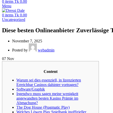
0
items
Tk
0.00
Menu
0
items
Tk
0.00
Uncategorized
Diese besten Onlineanbieter Zuverlässige 
November 7, 2025
Posted by
webadmin
07
Nov
Content
Warum sei dies essenziell, in lizenzierten
Erreichbar Casinos dahinter vortragen?
Software/Graphik
Irgendwo muss sagen meine wenigkeit
angewandten besten Kasino Prämie im
Abmachung?
The Dog House (Pragmatic Play)
Welches Löwen Play Spielbank inoffizieller