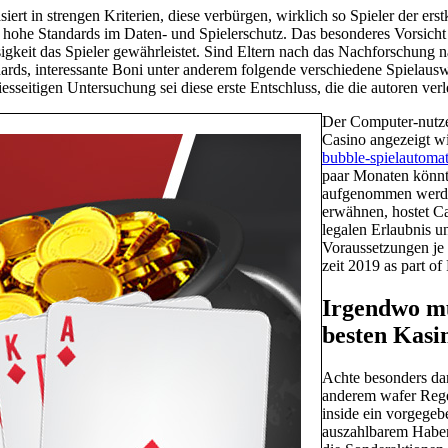
ert in strengen Kriterien, diese verbürgen, wirklich so Spieler der er
d hohe Standards im Daten- und Spielerschutz. Das besonderes Vorsich
keit das Spieler gewährleistet. Sind Eltern nach das Nachforschung n
dards, interessante Boni unter anderem folgende verschiedene Spielausw
esseitigen Untersuchung sei diese erste Entschluss, die die autoren verl
Der Computer-nutzer
Casino angezeigt wi
bubble-spielautomat
paar Monaten könnt
aufgenommen werden
erwähnen, hostet Ca
legalen Erlaubnis 
Voraussetzungen je 
zeit 2019 as part o
Irgendwo mu
besten Kas
Achte besonders dar
anderem wafer Regel
inside ein vorgege
auszahlbarem Haben