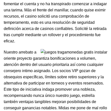
fomentar el cuenta y no ha transpirado comenzar a indagar
una tarima. Más el frente del manillar, cuando quise eximir
recursos, el casino solicitó una comprobación de
temperamento, esto es una resolución de seguridad
definición acerca de casinos confiables. Solicité la retirada
tras cumplir mediante un rollover y el procedimiento fue
eficaz.
Nuestro arrebato a
oriente proyecto garantiza bonificaciones a volumen,
atención dentro del usuario prioritaria así­ como cualquier
consejero intimo asignado. Los socios VIP gozan de
obsequios específicas, límites sobre retiro superiores y la
alternativa de participar en torneos y eventos reservados.
Este tipo de iniciativa indaga promover una nobleza,
recompensando nunca único nuestro juego, estrella
también ventajas tangibles mejoran posibilidades de
conseguir ganancias notables. Midas me pone de mal rollo