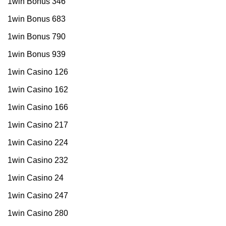
1win Bonus 346
1win Bonus 683
1win Bonus 790
1win Bonus 939
1win Casino 126
1win Casino 162
1win Casino 166
1win Casino 217
1win Casino 224
1win Casino 232
1win Casino 24
1win Casino 247
1win Casino 280