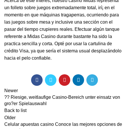
Acerca de este interés, nuestro casino Midas representa
un folleto sobre juegos extremadamente total, irí¡ en el
momento en que máquinas tragaperras, ocurriendo para
las juegos sobre mesa y inclusive una sección con el
pasar del tiempo crupieres reales. Efectuar algún tanque
referente a Midas Casino durante bastante ha sido la
practica sencilla y corta. Opté por usar la cartulina de
crédito Visa, ya que serí­a el sistema usual desplazándolo
hacia el pelo confiable.
Newer
?? Riesige, weitlaufige Casino-Bereich unter einsatz von
gro?er Spielauswahl
Back to list
Older
Celular apuestas casino Conoce las mejores opciones de