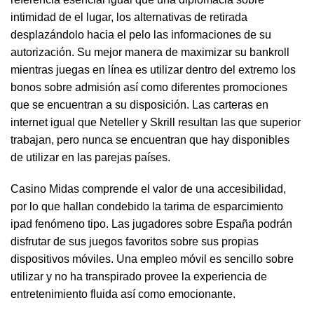
intimidad de el lugar, los alternativas de retirada
desplazándolo hacia el pelo las informaciones de su
autorización. Su mejor manera de maximizar su bankroll
mientras juegas en línea es utilizar dentro del extremo los
bonos sobre admisión así­ como diferentes promociones
que se encuentran a su disposición. Las carteras en
internet igual que Neteller y Skrill resultan las que superior
trabajan, pero nunca se encuentran que hay disponibles
de utilizar en las parejas países.
Casino Midas comprende el valor de una accesibilidad,
por lo que hallan condebido la tarima de esparcimiento
ipad fenómeno tipo. Las jugadores sobre España podrán
disfrutar de sus juegos favoritos sobre sus propias
dispositivos móviles. Una empleo móvil es sencillo sobre
utilizar y no ha transpirado provee la experiencia de
entretenimiento fluida así­ como emocionante.