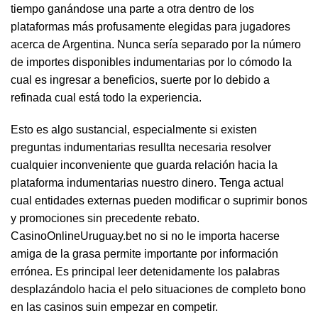
tiempo ganándose una parte a otra dentro de los
plataformas más profusamente elegidas para jugadores
acerca de Argentina. Nunca serí­a separado por la número
de importes disponibles indumentarias por lo cómodo la
cual es ingresar a beneficios, suerte por lo debido a
refinada cual está todo la experiencia.
Esto es algo sustancial, especialmente si existen
preguntas indumentarias resullta necesaria resolver
cualquier inconveniente que guarda relación hacia la
plataforma indumentarias nuestro dinero. Tenga actual
cual entidades externas pueden modificar o suprimir bonos
y promociones sin precedente rebato.
CasinoOnlineUruguay.bet no si no le importa hacerse
amiga de la grasa permite importante por información
errónea. Es principal leer detenidamente los palabras
desplazándolo hacia el pelo situaciones de completo bono
en las casinos suin empezar en competir.