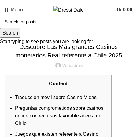
Menu
Tk
0.00
UNCATEGORIZED
Search
Start typing to see posts you are looking for.
Descubre Las Más grandes Casinos
monetarios Real referente a Chile 2025
Webadmin
Content
Traducción móvil sobre Casino Midas
Preguntas comprometidos sobre casinos
online con recursos favorable acerca de
Chile
Juegos que existen referente a Casino