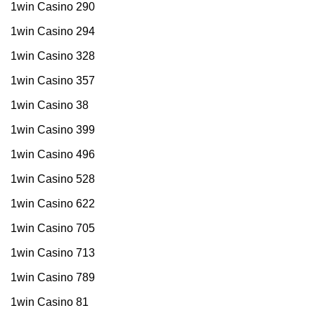
1win Casino 290
1win Casino 294
1win Casino 328
1win Casino 357
1win Casino 38
1win Casino 399
1win Casino 496
1win Casino 528
1win Casino 622
1win Casino 705
1win Casino 713
1win Casino 789
1win Casino 81