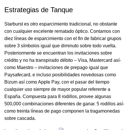
Estrategias de Tanque
Starburst es otro esparcimiento tradicional, no obstante
con cualquier excelente rematado óptico. Contamos con
diez líneas de esparcimiento con el fin de fabricar grupos
sobre 3 símbolos igual que diminuto sobre todo vuelta.
Posteriormente se encuentran los invitaciones sobre
crédito y no ha transpirado débito – Visa, Mastercard así­
como Maestro – invitaciones de prepago igual que
Paysafecard, e incluso posibilidades novedosas como
Bizum así­ como Apple Pay, con el pasar del tiempo
cualquier uso siempre de mayor popular referente a
España. Compuesta para 8 rodillos, provee algunas
500,000 combinaciones diferentes de ganar. 5 rodillos así­
como treinta líneas de pago componen la tragamonedas
sobre cascada.