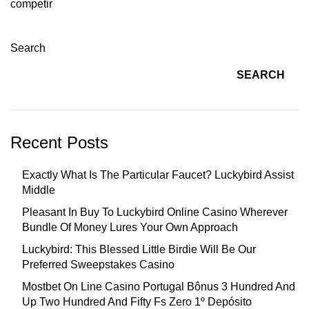
competir
Search
SEARCH
Recent Posts
Exactly What Is The Particular Faucet? Luckybird Assist
Middle
Pleasant In Buy To Luckybird Online Casino Wherever
Bundle Of Money Lures Your Own Approach
Luckybird: This Blessed Little Birdie Will Be Our
Preferred Sweepstakes Casino
Mostbet On Line Casino Portugal Bônus 3 Hundred And
Up Two Hundred And Fifty Fs Zero 1º Depósito