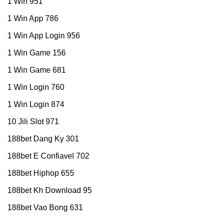
1 Win 951
1 Win App 786
1 Win App Login 956
1 Win Game 156
1 Win Game 681
1 Win Login 760
1 Win Login 874
10 Jili Slot 971
188bet Dang Ky 301
188bet E Confiavel 702
188bet Hiphop 655
188bet Kh Download 95
188bet Vao Bong 631