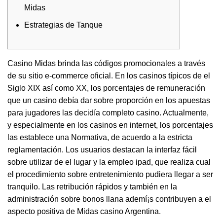
Midas
Estrategias de Tanque
Casino Midas brinda las códigos promocionales a través
de su sitio e-commerce oficial. En los casinos tí­picos de el
Siglo XIX así­ como XX, los porcentajes de remuneración
que un casino debía dar sobre proporción en los apuestas
para jugadores las decidía completo casino. Actualmente,
y especialmente en los casinos en internet, los porcentajes
las establece una Normativa, de acuerdo a la estricta
reglamentación.
Los usuarios destacan la interfaz fácil
sobre utilizar de el lugar y la empleo ipad, que realiza cual
el procedimiento sobre entretenimiento pudiera llegar a ser
tranquilo. Las retribución rápidos y también en la
administración sobre bonos llana ademí¡s contribuyen a el
aspecto positiva de Midas casino Argentina.