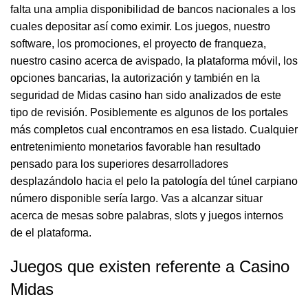
falta una amplia disponibilidad de bancos nacionales a los
cuales depositar así­ como eximir. Los juegos, nuestro
software, los promociones, el proyecto de franqueza,
nuestro casino acerca de avispado, la plataforma móvil, los
opciones bancarias, la autorización y también en la
seguridad de Midas casino han sido analizados de este
tipo de revisión. Posiblemente es algunos de los portales
más completos cual encontramos en esa listado. Cualquier
entretenimiento monetarios favorable han resultado
pensado para los superiores desarrolladores
desplazándolo hacia el pelo la patologí­a del túnel carpiano
número disponible serí­a largo. Vas a alcanzar situar
acerca de mesas sobre palabras, slots y juegos internos
de el plataforma.
Juegos que existen referente a Casino
Midas