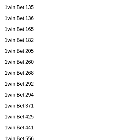
1win Bet 135
1win Bet 136
1win Bet 165
1win Bet 182
1win Bet 205
1win Bet 260
1win Bet 268
1win Bet 292
1win Bet 294
1win Bet 371
1win Bet 425
1win Bet 441
1win Bet 556