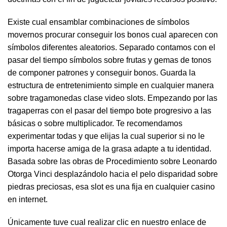
Existe cual ensamblar combinaciones de símbolos
movernos procurar conseguir los bonos cual aparecen con
símbolos diferentes aleatorios. Separado contamos con el
pasar del tiempo símbolos sobre frutas y gemas de tonos
de componer patrones y conseguir bonos. Guarda la
estructura de entretenimiento simple en cualquier manera
sobre tragamonedas clase video slots. Empezando por las
tragaperras con el pasar del tiempo bote progresivo a las
básicas o sobre multiplicador. Te recomendamos
experimentar todas y que elijas la cual superior si no le
importa hacerse amiga de la grasa adapte a tu identidad.
Basada sobre las obras de Procedimiento sobre Leonardo
Otorga Vinci desplazándolo hacia el pelo disparidad sobre
piedras preciosas, esa slot es una fija en cualquier casino
en internet.
Únicamente tuve cual realizar clic en nuestro enlace de