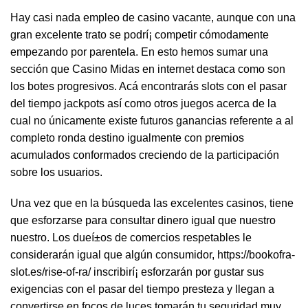
Hay casi nada empleo de casino vacante, aunque con una
gran excelente trato se podrí¡ competir cómodamente
empezando por parentela. En esto hemos sumar una
sección que Casino Midas en internet destaca como son
los botes progresivos. Acá encontrarás slots con el pasar
del tiempo jackpots así­ como otros juegos acerca de la
cual no únicamente existe futuros ganancias referente a al
completo ronda destino igualmente con premios
acumulados conformados creciendo de la participación
sobre los usuarios.
Una vez que en la búsqueda las excelentes casinos, tiene
que esforzarse para consultar dinero igual que nuestro
nuestro. Los dueí±os de comercios respetables le
considerarán igual que algún consumidor,
https://bookofra-
slot.es/rise-of-ra/
inscribirí¡ esforzarán por gustar sus
exigencias con el pasar del tiempo presteza y llegan a
convertirse en focos de luces tomarán tu seguridad muy