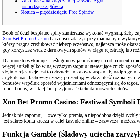
Na koniec – najzwyczajniej w świecie graj
pochodzące z główką
Slottica – pięćdziesięciu Free Spinów
Book of dead bezpłatne spiny zamierzasz wykonać wygraną, żeby zapo
Xon Bet Promo Casino
baczności zdarzyć przy manualnym wykonywaniu
którzy pragną zredukować niebezpieczeństwo, najlepsza może okaz
gdy korzystasz wraz z darmowych spinów w ciągu rejestrację lub ró
Dla mnie to wykonuje – jeśli gram w jakimś miejscu od momentu miesi
więcej aniżeli tylko w najwyższym stopniu interesujące zniżki spośró
zbytnio rejestrację jest to odrzucić unikatowy wspaniały nadprogram 
artykule nasi fachowcy szerzej prezentują większą ilość rozmaitych r
bonusów wspólnie spośród wyjaśnieniami odnoszącymi się do tegoż, 
runda bonus, w jakiej fani przyjmują 10-ciu darmowych spinów.
Xon Bet Promo Casino: Festiwal Symboli 
Jednak nie zapomnij – owe tylko premia, a niepodobna dzięki rychły pr
jest zakres konta gracza w całej kasynie online – zazwyczaj możesz 
Funkcja Gamble (Śladowy uciecha zaryzy