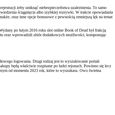
jestracji żeby uniknąć niebezpieczeństwa uzależnienia. To samo
edzenia ściągnięcia albo szybkiej rozrywki. W trakcie opowiadania
dnakże, oraz inne opcje bonusowe z pewnością zmniejszą lęk na temat
Wydany po lutym 2016 roku slot online Book of Dead był frakcją
iptu oraz wprowadzili zbiór dodatkowych możliwości, komponując
dłowego logowania. Drugi rodzaj jest to wyszukiwanie portali
akupy będą właściwie rozpisane po ludzi rejonach. Powinno się lecz
arnym od momentu 2023 rok, które to wyszukasz. Owo świetna