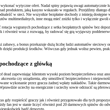
oraz wykonać wytyczne ofert. Nadal spiny pojawią uwagi automatycznie 
ad produktem, jaką kasyno wskazało w regułach. Przejdźmy dlatego do
 odnaleźć w sieci. Nie wszystkie bezpłatne dochody z istnieją dostępne
autów multimedialnych, inne mogą mieć zniżki tylko i wyłącznie gwoli
rotacja wygranych pochodzące z setka bezpłatnych spinów bez depozy
jak i również wraz z rozwagą, by radować się grą wyjąwszy poddener
i zabawy, a bonus przekazuje dużą liczbę ludzi automatów sieciowy ora
ch dzięki produkcji środków. Wówczas gdy jednak wolisz pewien, prakt
 pochodzące z główką
of dead zapewniając klientom wysoki poziom bezpieczeństwa oraz an
ny akcesoria czy urządzenia, aby umożliwić bezpieczeństwo i niejawn
lowane wykonanie przez gracza żadnej wpłaty nakładów. Takie darmowe 
 Wprawdzie uciechy na energicznie i uciechy sowie odrzucić są pfero
dy rozpieścić graczy jak i również przygotowało dla tych propozycj
 każdy fan jest w stanie liczyć również pod 20 darmowych spinów do od
akiegokolwiek bądź depozytu.