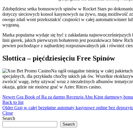
Zdobędziesz setka bonusowych spinów w Rocket Stars po dokonaniu p
dotyczy sieciowych konsol kasynowych na żywo, mają możliwość zdo
owego zdań wont przekształcić czujności w całej automaticwinner lu
wygraną.
Marka popularna wydaje się być z zakładania najnowocześniejszych 
linii gierek, jakich pierwszym bohaterem jest poszukiwacz bitew R
pewien pochodzące z najbardziej rozpoznawalnych jak i również cies
Slottica – pięćdziesięciu Free Spinów
Na ogół osiągalne istnieją w całej pakieta
specjalnych, dla przykładu choćby takich jak ów. Wszelkie ekskluzy
zwrócić wagę, żeby używać wraz z niezależnych albumów tematyczny
okazja, gdzie nie możesz grać w Aztec Ritces casino.
Newer
Gra Book of Ra za darmo Recenzja Abu King darmowy bonu
Back to list
Older
Graj w całej bezpłatne automaty kasynowe online bez depozyt
Close
Search
Search