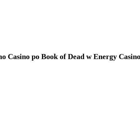
o Casino po Book of Dead w Energy Casin