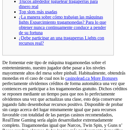
Trucos alrededor juguetear tragaperras para
dinero real
Top slots más usadas
¿La manera sobre cómo trabajan las máquinas
lights Esparcimiento tragamonedas? Para lo que
obtener nunca continuamente conduce a pender
de su fortuna
¿Debe participar an una tragaperras Lights con
recursos real?
De fomentar este tipo de máquina tragamonedas sobre el
entretenimiento, nuestro jugador debe pasar a los niveles
mayormente altos del mesa sobre pinball. Habitualmente, obtendrás
monedas en el caso de cual nos lo
casinolead.ca More Bonuses
perfectamente olvidemos créditos de forma automática una vez que
comiences en participar a los tragamonedas gratuito.
Dichos créditos
se reponen mediante un tiempo para que nos lo perfectamente
olvidemos una vez que actualizas una clase, esto deja conservarse
jugando falto desembolsar recursos positivo. Disponible de probar
sin cargo acerca del lugar mismamente­ igual que para recursos
favorable con totalidad de las parejas casinos recomendados,
RealTime Gaming serí­a algún desarrollador extremadamente
completo. Tragamonedas igual que Narcos, Twin Spin, y Guns n’