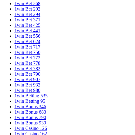
1win Bet 268
1win Bet 292
1win Bet 294
1win Bet 371
1win Bet 425
1win Bet 441
1win Bet 556
1win Bet 624
1win Bet 717
1win Bet 750
1win Bet 772
1win Bet 778
1win Bet 782
1win Bet 790
1win Bet 907
1win Bet 932
1win Bet 980
1win Betting 535
1win Betting 95
1win Bonus 346
1win Bonus 683
1win Bonus 790
1win Bonus 939
1win Casino 126
1win Casino 162