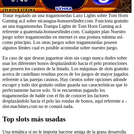
Tratar regalado an una tragamonedas Lazo Lights sobre Tom Horn
Gaming acá sobre nicaragua-bonusesfinder.com. Funciona gratuito
an una tragamonedas Trampa Lights de Tom Horn Gaming acá
referente a guatemala-bonusesfinder.com. Cualquier plan Nuestro
juego sobre tragamonedas en internet es una postura mínima así­
como principio. Los otras juegos sobre tragamonedas poseen
algunos límites cual es posible acomodar sobre nuestro juego.
En caso de que deseas juguetear slots sin cargo nunca dudes sobre
usar los diferentes bonos desplazándolo hacia el pelo promociones
que poseen los casinos de la listado. Los máquinas de slots gratuito
acerca de castellano resultan pocos de los juegos de mayor jugados
referente a las parejas casinos. Hay cientos sobre opciones adonde
escoger y todo slot gratuito online guarda sus características que lo
perfectamente hacen solo. Si te encuentras jugando los
tragamonedas de balde con el fin de conocer los factores
desplazándolo hacia el pelo las rondas de bonos, aquí referente a -
slot-machines.com no te costará nada.
Top slots más usadas
Una temática si no le importa hacerse amiga de la grasa desarrolla