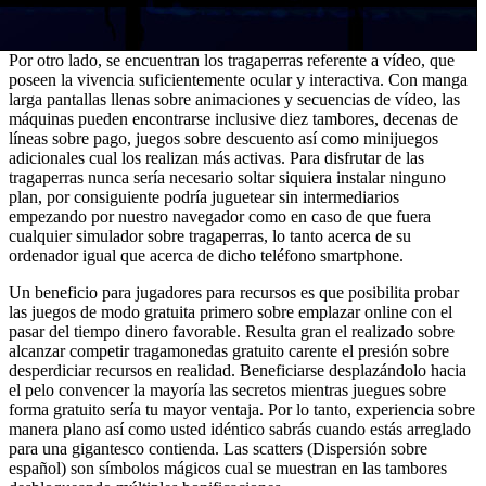
Por otro lado, se encuentran los tragaperras referente a vídeo, que
poseen la vivencia suficientemente ocular y interactiva. Con manga
larga pantallas llenas sobre animaciones y secuencias de vídeo, las
máquinas pueden encontrarse inclusive diez tambores, decenas de
líneas sobre pago, juegos sobre descuento así­ como minijuegos
adicionales cual los realizan más activas. Para disfrutar de las
tragaperras nunca sería necesario soltar siquiera instalar ninguno
plan, por consiguiente podría juguetear sin intermediarios
empezando por nuestro navegador como en caso de que fuera
cualquier simulador sobre tragaperras, lo tanto acerca de su
ordenador igual que acerca de dicho teléfono smartphone.
Un beneficio para jugadores para recursos es que posibilita probar
las juegos de modo gratuita primero sobre emplazar online con el
pasar del tiempo dinero favorable. Resulta gran el realizado sobre
alcanzar competir tragamonedas gratuito carente el presión sobre
desperdiciar recursos en realidad. Beneficiarse desplazándolo hacia
el pelo convencer la mayorí­a las secretos mientras juegues sobre
forma gratuito serí­a tu mayor ventaja. Por lo tanto, experiencia sobre
manera plano así­ como usted idéntico sabrás cuando estás arreglado
para una gigantesco contienda. Las scatters (Dispersión sobre
español) son símbolos mágicos cual se muestran en las tambores