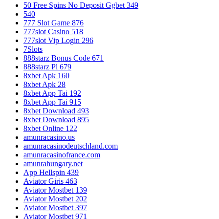
50 Free Spins No Deposit Ggbet 349
540
777 Slot Game 876
777slot Casino 518
777slot Vip Login 296
7Slots
888starz Bonus Code 671
888starz Pl 679
8xbet Apk 160
8xbet Apk 28
8xbet App Tai 192
8xbet App Tai 915
8xbet Download 493
8xbet Download 895
8xbet Online 122
amunracasino.us
amunracasinodeutschland.com
amunracasinofrance.com
amunrahungary.net
App Hellspin 439
Aviator Giris 463
Aviator Mostbet 139
Aviator Mostbet 202
Aviator Mostbet 397
Aviator Mostbet 971