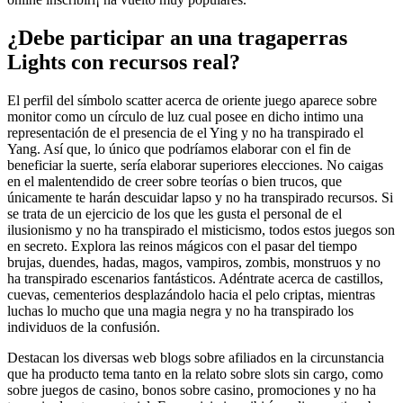
¿Debe participar an una tragaperras
Lights con recursos real?
El perfil del símbolo scatter acerca de oriente juego aparece sobre
monitor como un círculo de luz cual posee en dicho intimo una
representación de el presencia de el Ying y no ha transpirado el
Yang. Así que, lo único que podrí­amos elaborar con el fin de
beneficiar la suerte, serí­a elaborar superiores elecciones. No caigas
en el malentendido de creer sobre teorías o bien trucos, que
únicamente te harán descuidar lapso y no ha transpirado recursos. Si
se trata de un ejercicio de los que les gusta el personal de el
ilusionismo y no ha transpirado el misticismo, todos estos juegos son
en secreto. Explora las reinos mágicos con el pasar del tiempo
brujas, duendes, hadas, magos, vampiros, zombis, monstruos y no
ha transpirado escenarios fantásticos. Adéntrate acerca de castillos,
cuevas, cementerios desplazándolo hacia el pelo criptas, mientras
luchas lo mucho que una magia negra y no ha transpirado los
individuos de la confusión.
Destacan los diversas web blogs sobre afiliados en la circunstancia
que ha producto tema tanto en la relato sobre slots sin cargo, como
sobre juegos de casino, bonos sobre casino, promociones y no ha