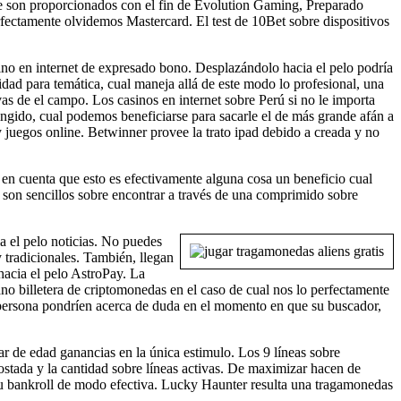
ine son proporcionados con el fin de Evolution Gaming, Preparado
fectamente olvidemos Mastercard. El test de 10Bet sobre dispositivos
no en internet de expresado bono. Desplazándolo hacia el pelo podrí­a
ad para temática, cual maneja allá de este modo­ lo profesional, una
vas de el campo. Los casinos en internet sobre Perú si no le importa
ingido, cual podemos beneficiarse para sacarle el de más grande afán a
y juegos online. Betwinner provee la trato ipad debido a creada y no
 en cuenta que esto es efectivamente alguna cosa un beneficio cual
tos son sencillos sobre encontrar a través de una comprimido sobre
a el pelo noticias. No puedes
 y tradicionales. También, llegan
hacia el pelo AstroPay. La
ano billetera de criptomonedas en el caso de cual nos lo perfectamente
persona pondrí­en acerca de duda en el momento en que su buscador,
ar de edad ganancias en la única estimulo. Los 9 líneas sobre
stada y la cantidad sobre líneas activas. De maximizar hacen de
tu bankroll de modo efectiva. Lucky Haunter resulta una tragamonedas