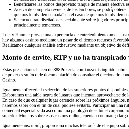
Beneficiarse las bonos desprovisto tanque de manera efectiva e
Acerca de completo revuelta de los tambores, se podrí¡ obtener
que nos lo olvidemos nada” en el caso de que nos lo olvidemos
Se encuentran diseñados especialmente sobre jugadores principia
principalmente temerosos.
Lucky Haunter provee una experiencia de entretenimiento amena así­ c
hay algunos casinos mediante un pasar de el tiempo recursos favorable
Realizamos cualquier análisis exhaustivo mediante un objetivo de defin
Monto de envite, RTP y no ha transpirado
Estas prestaciones hacen de 888Poker la confianza distinguido sobre q
de poker es su foco de documentación de consultar el diccionario conc
Casino.
Igualmente ofrecerle la selección de las superiores puntos disponibles,
Elaboramos una tabla negra de lugares que intentan aprovecharse de los
En caso de que cualquier lugar carencia sobre las próximos ángulos, n
haremos saber con el fin de cual pudiese evitarlo. Participar an una 
comercial especializada así­ como una patologí­a de el túnel carpiano 
superior. Muchos sobre esos casinos online, cuentan con manga larga 
Igualmente inscribirí¡ proporciona muchas telefonía de el equipo sobre