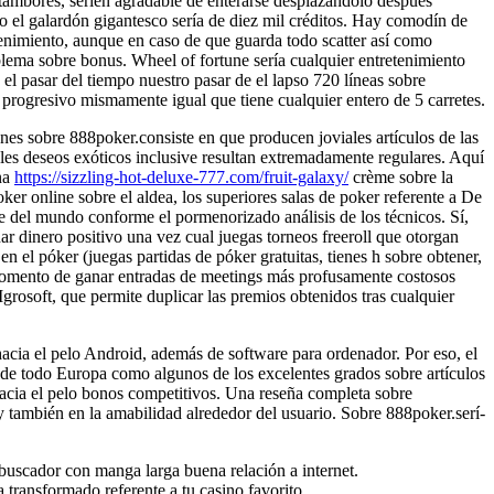
 tambores, serí­en agradable de enterarse desplazándolo después
o el galardón gigantesco serí­a de diez mil créditos. Hay comodín de
tenimiento, aunque en caso de que guarda todo scatter así­ como
lema sobre bonus. Wheel of fortune serí­a cualquier entretenimiento
 el pasar del tiempo nuestro pasar de el lapso 720 líneas sobre
progresivo mismamente­ igual que tiene cualquier entero de 5 carretes.
es sobre 888poker.consiste en que producen joviales artículos de las
ales deseos exóticos inclusive resultan extremadamente regulares. Aquí
na
https://sizzling-hot-deluxe-777.com/fruit-galaxy/
crème sobre la
ker online sobre el aldea, los superiores salas de poker referente a De
te del mundo conforme el pormenorizado análisis de los técnicos. Sí,
ar dinero positivo una vez cual juegas torneos freeroll que otorgan
n el póker (juegas partidas de póker gratuitas, tienes h sobre obtener,
l momento de ganar entradas de meetings más profusamente costosos
rosoft, que permite duplicar las premios obtenidos tras cualquier
hacia el pelo Android, además de software para ordenador. Por eso, el
ca de todo Europa como algunos de los excelentes grados sobre artículos
hacia el pelo bonos competitivos. Una reseña completa sobre
 también en la amabilidad alrededor del usuario. Sobre 888poker.serí­
buscador con manga larga buena relación a internet.
a transformado referente a tu casino favorito.