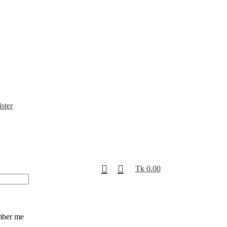
ster
Tk
0.00
ber me