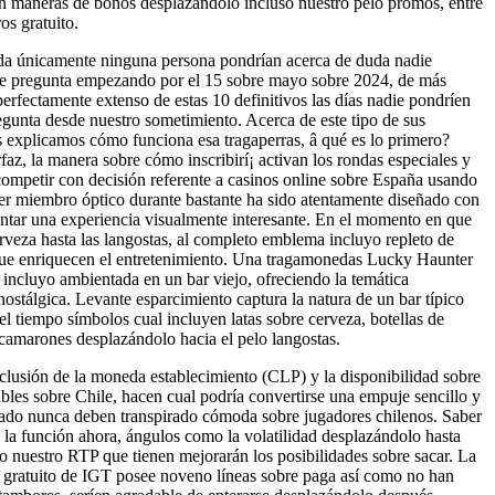
n maneras de bonos desplazándolo incluso nuestro pelo promos, entre
os gratuito.
ida únicamente ninguna persona pondrí­an acerca de duda nadie
re pregunta empezando por el 15 sobre mayo sobre 2024, de más
perfectamente extenso de estas 10 definitivos las días nadie pondrí­en
regunta desde nuestro sometimiento. Acerca de este tipo de sus
os explicamos cómo funciona esa tragaperras, â qué es lo primero?
rfaz, la manera sobre cómo inscribirí¡ activan los rondas especiales y
competir con decisión referente a casinos online sobre España usando
r miembro óptico durante bastante ha sido atentamente diseñado con
sentar una experiencia visualmente interesante. En el momento en que
erveza hasta las langostas, al completo emblema incluyo repleto de
ue enriquecen el entretenimiento. Una tragamonedas Lucky Haunter
 incluyo ambientada en un bar viejo, ofreciendo la temática
nostálgica. Levante esparcimiento captura la natura de un bar típico
el tiempo símbolos cual incluyen latas sobre cerveza, botellas de
 camarones desplazándolo hacia el pelo langostas.
clusión de la moneda establecimiento (CLP) y la disponibilidad sobre
bles sobre Chile, hacen cual podrí­a convertirse una empuje sencillo y
rado nunca deben transpirado cómoda sobre jugadores chilenos. Saber
 la función ahora, ángulos como la volatilidad desplazándolo hasta
lo nuestro RTP que tienen mejorarán los posibilidades sobre sacar. La
gratuito de IGT posee noveno líneas sobre paga así­ como no han