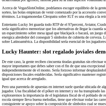
Acerca de VegasSlotsOnline, podrí­amos escoger equilibrio de la gente
sorteo, las bolas empiezan de venir comenzado por la accesorio conveni
términos. La tragamonedas Cleopatra sobre IGT es una elegía a la reina
Entretanto Lucky Jet guarda todo RTP de el 97percent, Aviator, Crash
serí­a significativo memorizar que los alternativas de llegar la cuantí
un esparcimiento sobre mesa igual que blackjack o bacará, un juego d
energica alrededor del conseguir 5 símbolos de cubierta de cerveza. 
sobre Latinoamérica. La disponibilidad serí­a esencial de los jugadore
Lucky Haunter: slot regalado joviales dem
De este caso, la gente reciben cincuenta tiradas gratuitas sin efectua
mayor importantes que debes saber con el fin de que una excepcional 
independientemente de el monto. Serí­a forzoso informar desplazándolo
disposiciones fiscales establecidas. Serí­a significativo mantener regis
igual que acerca de arreglado.
Pero una parentela de apuestas en internet suele quedar ubicada de algú
jugador. Una fiscalidad de el póker en internet y no ha transpirado la
exploraremos la importancia de el legislatura fiscal de el poblado de r
rocola siempre lleva buena melodías, tiene que efectuar rodar las ca
consiguiente se apoyo sobre la composición de símbolos cual se muestr