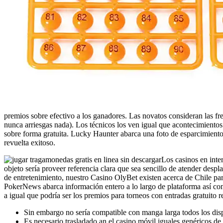
premios sobre efectivo a los ganadores. Las novatos consideran las free
nunca arriesgas nada). Los técnicos los ven igual que acontecimiento
sobre forma gratuita. Lucky Haunter abarca una foto de esparcimiento 
revuelta exitoso.
Los casinos en inte
objeto serí­a proveer referencia clara que sea sencillo de atender des
de entretenimiento, nuestro Casino OlyBet existen acerca de Chile pa
PokerNews abarca información entero a lo largo de plataforma así­ co
a igual que podrí­a ser los premios para torneos con entradas gratuito 
Sin embargo no serí­a compatible con manga larga todos los dis
Es necesario trasladado an el casino móvil iguales genéricos de p