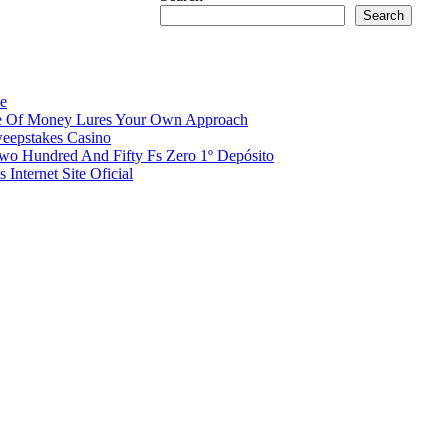
Search
le
le Of Money Lures Your Own Approach
weepstakes Casino
wo Hundred And Fifty Fs Zero 1º Depósito
Internet Site Oficial