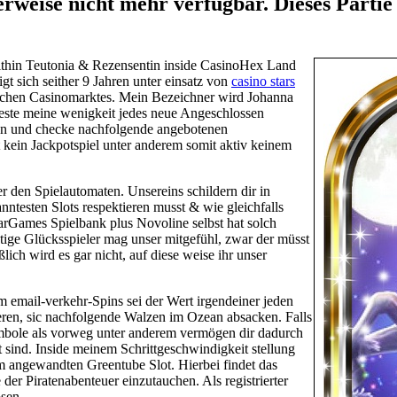
erweise nicht mehr verfügbar. Dieses Partie
ithin Teutonia & Rezensentin inside CasinoHex Land
igt sich seither 9 Jahren unter einsatz von
casino stars
schen Casinomarktes. Mein Bezeichner wird Johanna
t teste meine wenigkeit jedes neue Angeschlossen
nen und checke nachfolgende angebotenen
t kein Jackpotspiel unter anderem somit aktiv keinem
r den Spielautomaten. Unsereins schildern dir in
nntesten Slots respektieren musst & wie gleichfalls
rGames Spielbank plus Novoline selbst hat solch
nstige Glücksspieler mag unser mitgefühl, zwar der müsst
ich wird es gar nicht, auf diese weise ihr unser
 email-verkehr-Spins sei der Wert irgendeiner jeden
ieren, sic nachfolgende Walzen im Ozean absacken. Falls
 Symbole als vorweg unter anderem vermögen dir dadurch
 sind. Inside meinem Schrittgeschwindigkeit stellung
 angewandten Greentube Slot. Hierbei findet das
 der Piratenabenteuer einzutauchen. Als registrierter
ösen.