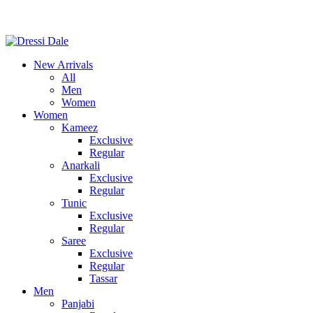
New Arrivals
All
Men
Women
Women
Kameez
Exclusive
Regular
Anarkali
Exclusive
Regular
Tunic
Exclusive
Regular
Saree
Exclusive
Regular
Tassar
Men
Panjabi