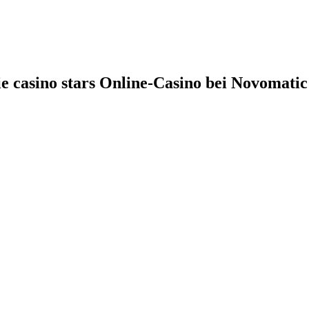
e casino stars Online-Casino bei Novomatic