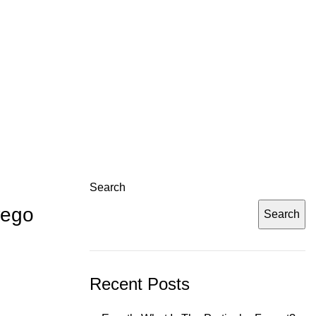
Search
wego
Search
Recent Posts