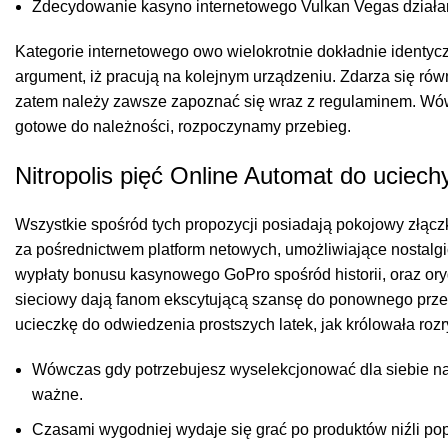
Zdecydowanie kasyno internetowego Vulkan Vegas działam
Kategorie internetowego owo wielokrotnie dokładnie identycz
argument, iż pracują na kolejnym urządzeniu. Zdarza się rów
zatem należy zawsze zapoznać się wraz z regulaminem. Wów
gotowe do należności, rozpoczynamy przebieg.
Nitropolis pięć Online Automat do uciech
Wszystkie spośród tych propozycji posiadają pokojowy złącz
za pośrednictwem platform netowych, umożliwiające nostal
wypłaty bonusu kasynowego GoPro
spośród historii, oraz 
sieciowy dają fanom ekscytującą szansę do ponownego przeżyc
ucieczkę do odwiedzenia prostszych latek, jak królowała roz
Wówczas gdy potrzebujesz wyselekcjonować dla siebie najw
ważne.
Czasami wygodniej wydaje się grać po produktów niźli po