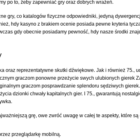
y po to, żeby zapewniać gry oraz dobrych wrażeń.
ne gry, co katalogów fizyczne odpowiedniki, jedyną dywergencj
nież, hdy kasyno z brakiem ocenie posiada pewne kryteria tycz
czas gdy obecnie posiadamy pewność, hdy nasze środki znajd
y
ka oraz reprezentatywne skutki dźwiękowe. Jak i również 75., 
gicznym graczom ponowne przeżycie swych ulubionych gierek
Z
oryginalnym graczom posprawdzanie splendoru sędziwych gierek
ia dzionki chwały kapitalnych gier. I 75., gwarantują nostalg
rywka.
ażniejszą grę, owe zwróć uwagę w całej te aspekty, które są 
przez przeglądarkę mobilną.