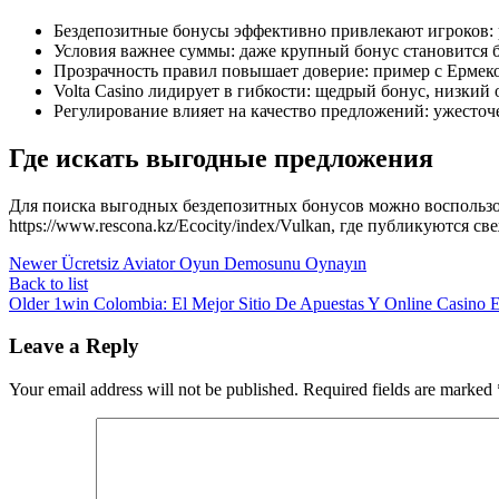
Бездепозитные бонусы эффективно привлекают игроков: ро
Условия важнее суммы: даже крупный бонус становится 
Прозрачность правил повышает доверие: пример с Ермек
Volta Casino лидирует в гибкости: щедрый бонус, низки
Регулирование влияет на качество предложений: ужесточ
Где искать выгодные предложения
Для поиска выгодных бездепозитных бонусов можно воспользо
https://www.rescona.kz/Ecocity/index/Vulkan, где публикуются 
Newer
Ücretsiz Aviator Oyun Demosunu Oynayın
Back to list
Older
1win Colombia: El Mejor Sitio De Apuestas Y Online Casino 
Leave a Reply
Your email address will not be published.
Required fields are marked