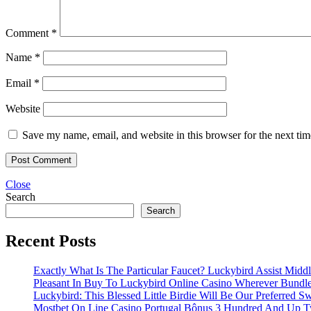
Comment
*
Name
*
Email
*
Website
Save my name, email, and website in this browser for the next ti
Close
Search
Search
Recent Posts
Exactly What Is The Particular Faucet? Luckybird Assist Midd
Pleasant In Buy To Luckybird Online Casino Wherever Bund
Luckybird: This Blessed Little Birdie Will Be Our Preferred S
Mostbet On Line Casino Portugal Bônus 3 Hundred And Up T