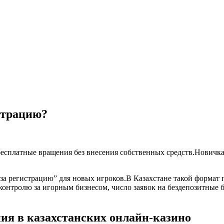
страцию?
бесплатные вращения без внесения собственных средств.Новичка
за регистрацию” для новых игроков.В Казахстане такой формат
 контролю за игорным бизнесом, число заявок на бездепозитны
ия в казахстанских онлайн‑казино