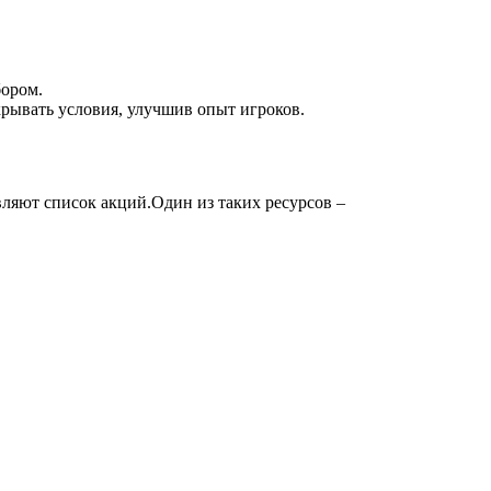
бором.
крывать условия, улучшив опыт игроков.
ляют список акций.Один из таких ресурсов –