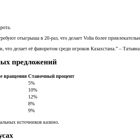
рота.
ебуют отыгрыша в 20‑раз, что делает Volta более привлекатель
, что делает её фаворитом среди игроков Казахстана.” – Татьяна
ных предложений
е вращения
Ставочный процент
5%
10%
12%
8%
9%
альных источников казино.
усах