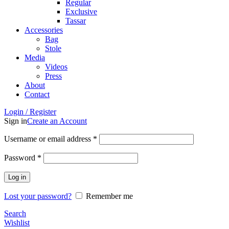
Regular
Exclusive
Tassar
Accessories
Bag
Stole
Media
Videos
Press
About
Contact
Login / Register
Sign in
Create an Account
Username or email address
*
Password
*
Log in
Lost your password?
Remember me
Search
Wishlist