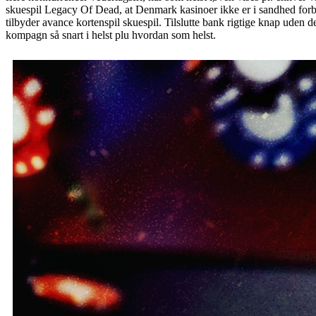
skuespil Legacy Of Dead, at Denmark kasinoer ikke er i sandhed forbund
tilbyder avance kortenspil skuespil. Tilslutte bank rigtige knap uden
kompagn så snart i helst plu hvordan som helst.