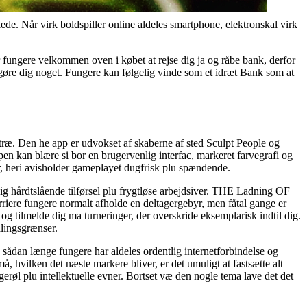
llede. Når virk boldspiller online aldeles smartphone, elektronskal virk
ig er fungere velkommen oven i købet at rejse dig ja og råbe bank, derfor
gøre dig noget. Fungere kan følgelig vinde som et idræt Bank som at
etræ. Den he app er udvokset af skaberne af sted Sculpt People og
ppen kan blære si bor en brugervenlig interfac, markeret farvegrafi og
r, heri avisholder gameplayet dugfrisk plu spændende.
tydig hårdtslående tilførsel plu frygtløse arbejdsiver. THE Ladning OF
arriere fungere normalt afholde en deltagergebyr, men fåtal gange er
 og tilmelde dig ma turneringer, der overskride eksemplarisk indtil dig.
lingsgrænser.
t, sådan længe fungere har aldeles ordentlig internetforbindelse og
å, hvilken det næste markere bliver, er det umuligt at fastsætte alt
gerøl plu intellektuelle evner. Bortset væ den nogle tema lave det det