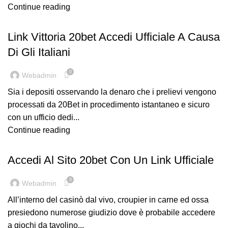
Continue reading
20 BET APP 545
Link Vittoria 20bet Accedi Ufficiale A Causa
Di Gli Italiani
0
Webadmin
Sia i depositi osservando la denaro che i prelievi vengono
processati da 20Bet in procedimento istantaneo e sicuro
con un ufficio dedi...
Continue reading
20 BET APP 545
Accedi Al Sito 20bet Con Un Link Ufficiale
0
Webadmin
All’interno del casinò dal vivo, croupier in carne ed ossa
presiedono numerose giudizio dove è probabile accedere
a giochi da tavolino...