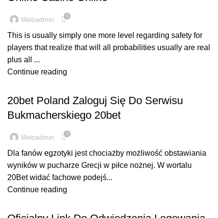
0
Webadmin
This is usually simply one more level regarding safety for
players that realize that will all probabilities usually are real
plus all ...
Continue reading
20BET BONUS CODE 905
20bet Poland Zaloguj Się Do Serwisu
Bukmacherskiego 20bet
0
Webadmin
Dla fanów egzotyki jest chociażby możliwość obstawiania
wyników w pucharze Grecji w piłce nożnej. W wortalu
20Bet widać fachowe podejś...
Continue reading
20BET BONUS CODE 905