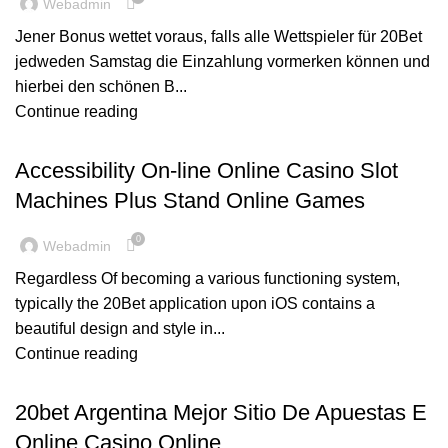
Webadmin
Jener Bonus wettet voraus, falls alle Wettspieler für 20Bet
jedweden Samstag die Einzahlung vormerken können und
hierbei den schönen B...
Continue reading
20BET BONUS CODE OHNE EINZAHLUNG 565
Accessibility On-line Online Casino Slot
Machines Plus Stand Online Games
0
Webadmin
Regardless Of becoming a various functioning system,
typically the 20Bet application upon iOS contains a
beautiful design and style in...
Continue reading
20 BET CASINO APP 646
20bet Argentina Mejor Sitio De Apuestas E
Online Casino Online