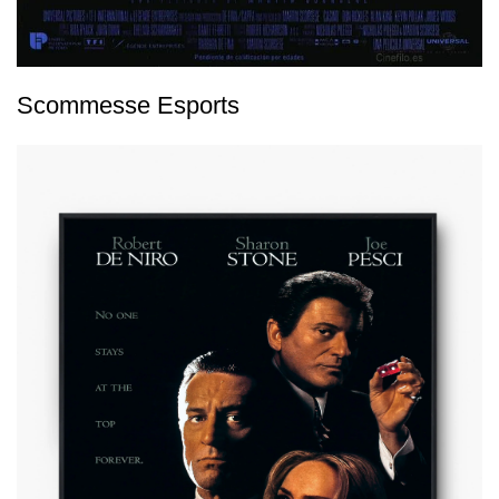
Scommesse Esports