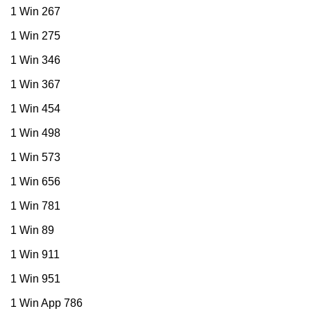
1 Win 267
1 Win 275
1 Win 346
1 Win 367
1 Win 454
1 Win 498
1 Win 573
1 Win 656
1 Win 781
1 Win 89
1 Win 911
1 Win 951
1 Win App 786