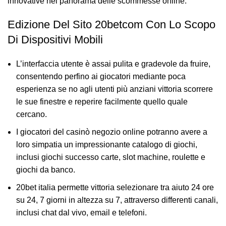
innovative nel panorama delle scommesse online.
Edizione Del Sito 20betcom Con Lo Scopo
Di Dispositivi Mobili
L’interfaccia utente è assai pulita e gradevole da fruire,
consentendo perfino ai giocatori mediante poca
esperienza se no agli utenti più anziani vittoria scorrere
le sue finestre e reperire facilmente quello quale
cercano.
I giocatori del casinò negozio online potranno avere a
loro simpatia un impressionante catalogo di giochi,
inclusi giochi successo carte, slot machine, roulette e
giochi da banco.
20bet italia permette vittoria selezionare tra aiuto 24 ore
su 24, 7 giorni in altezza su 7, attraverso differenti canali,
inclusi chat dal vivo, email e telefoni.