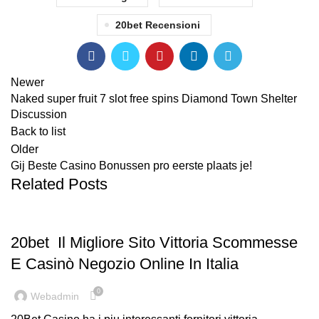
20bet Recensioni
Newer
Naked super fruit 7 slot free spins Diamond Town Shelter
Discussion
Back to list
Older
Gij Beste Casino Bonussen pro eerste plaats je!
Related Posts
20BET CASINO LOGIN 722
20bet ️ Il Migliore Sito Vittoria Scommesse
E Casinò Negozio Online In Italia
0
Webadmin