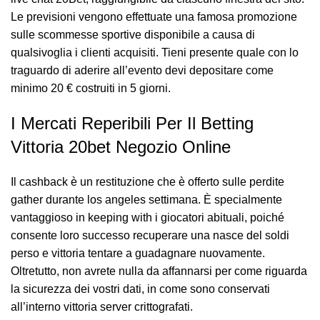
Le previsioni vengono effettuate una famosa promozione
sulle scommesse sportive disponibile a causa di
qualsivoglia i clienti acquisiti. Tieni presente quale con lo
traguardo di aderire all’evento devi depositare come
minimo 20 € costruiti in 5 giorni.
I Mercati Reperibili Per Il Betting
Vittoria 20bet Negozio Online
Il cashback è un restituzione che è offerto sulle perdite
gather durante los angeles settimana. È specialmente
vantaggioso in keeping with i giocatori abituali, poiché
consente loro successo recuperare una nasce del soldi
perso e vittoria tentare a guadagnare nuovamente.
Oltretutto, non avrete nulla da affannarsi per come riguarda
la sicurezza dei vostri dati, in come sono conservati
all’interno vittoria server crittografati.