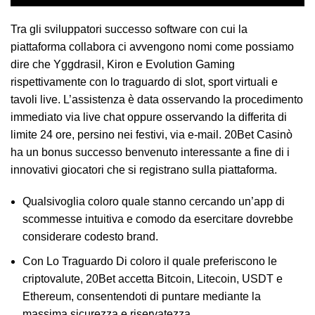
Tra gli sviluppatori successo software con cui la
piattaforma collabora ci avvengono nomi come possiamo
dire che Yggdrasil, Kiron e Evolution Gaming
rispettivamente con lo traguardo di slot, sport virtuali e
tavoli live. L’assistenza è data osservando la procedimento
immediato via live chat oppure osservando la differita di
limite 24 ore, persino nei festivi, via e-mail. 20Bet Casinò
ha un bonus successo benvenuto interessante a fine di i
innovativi giocatori che si registrano sulla piattaforma.
Qualsivoglia coloro quale stanno cercando un’app di
scommesse intuitiva e comodo da esercitare dovrebbe
considerare codesto brand.
Con Lo Traguardo Di coloro il quale preferiscono le
criptovalute, 20Bet accetta Bitcoin, Litecoin, USDT e
Ethereum, consentendoti di puntare mediante la
massima sicurezza e riservatezza.