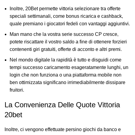
Inoltre, 20Bet permette vittoria selezionare tra offerte
speciali settimanali, come bonus ricarica e cashback,
quale premiano i giocatori fedeli con vantaggi aggiuntivi.
Man mano che la vostra serie successo CP cresce,
potete riscattare il vostro saldo a fine di ottenere forzieri
contenenti giri gratuiti, offerte di acconto e altri premi.
Nel mondo digitale la rapidità è tutto e disguidi come
tempi successo caricamento esageratamente lunghi, un
login che non funziona o una piattaforma mobile non
ben ottimizzata significano irrimediabilmente dissipare
fruitori.
La Convenienza Delle Quote Vittoria
20bet
Inoltre, ci vengono effettuate persino giochi da banco e